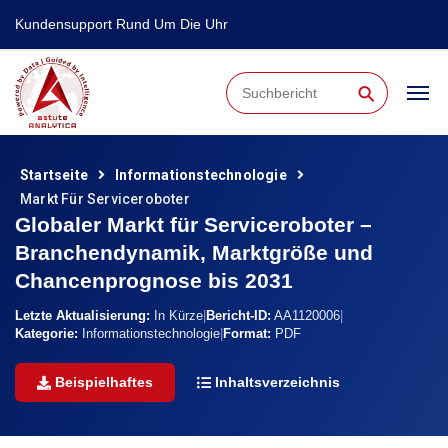
Kundensupport Rund Um Die Uhr
⚲
Startseite
Informationstechnologie
Markt Für Serviceroboter
Globaler Markt für Serviceroboter –
Branchendynamik, Marktgröße und
Chancenprognose bis 2031
Letzte Aktualisierung:
In Kürze
|
Bericht-ID:
AA1120006
|
Kategorie:
Informationstechnologie
|
Format:
PDF
Beispielhaftes
Inhaltsverzeichnis