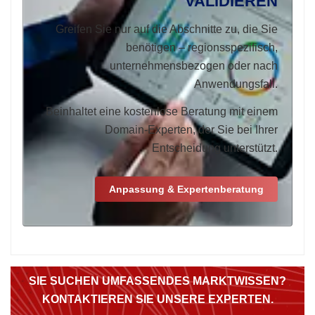
VALIDIEREN
Greifen Sie nur auf die Abschnitte zu, die Sie
benötigen – regionsspezifisch,
unternehmensbezogen oder nach
Anwendungsfall.
Beinhaltet eine kostenlose Beratung mit einem
Domain-Experten, der Sie bei Ihrer
Entscheidung unterstützt.
Anpassung & Expertenberatung
SIE SUCHEN UMFASSENDES MARKTWISSEN?
KONTAKTIEREN SIE UNSERE EXPERTEN.