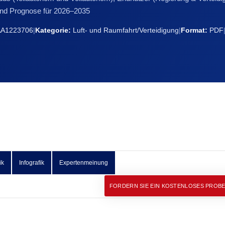
nd Prognose für 2026–2035
A1223706
|
Kategorie:
Luft- und Raumfahrt/Verteidigung
|
Format:
PDF
ik
Infografik
Expertenmeinung
FORDERN SIE EIN KOSTENLOSES PROB