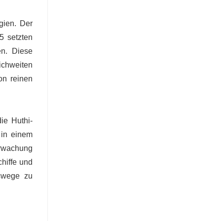
gien. Der
5 setzten
en. Diese
ichweiten
on reinen
ie Huthi-
 in einem
erwachung
hiffe und
tswege zu