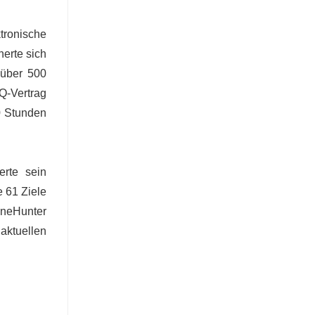
tronische
herte sich
 über 500
Q-Vertrag
0 Stunden
erte sein
 61 Ziele
oneHunter
aktuellen