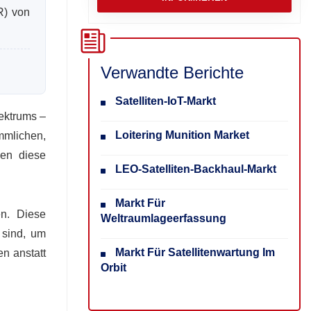
R) von
Verwandte Berichte
Satelliten-IoT-Markt
ektrums –
Loitering Munition Market
mmlichen,
zen diese
LEO-Satelliten-Backhaul-Markt
Markt Für
en. Diese
Weltraumlageerfassung
 sind, um
Markt Für Satellitenwartung Im
en anstatt
Orbit