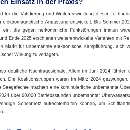
en Einsatz in der Praxis?
d für die Validierung und Weiterentwicklung dieser Technolo
 um elektromagnetische Anpassung entwickelt. Bis Sommer 202
hnen ein, die gegen herkömmliche Funkstörungen immun war
, und Ende 2025 erschienen weiterentwickelte Varianten mit Re
 Markt für unbemannte elektronische Kampfführung, sich v
ischer Wirkung zu verlagern.
o deutliche Nachfragesignale. Allein im Juni 2024 führten d
durch. Die Koalitionstruppen waren im März 2024 gezwungen,
se Seegefechte machten eine kontinuierliche unbemannte Üb
 2024 über 60.000 Betriebsstunden unbemannter Überwassersc
ndige Sensornetz aufrechterhalten können, um Schifffahr
n.