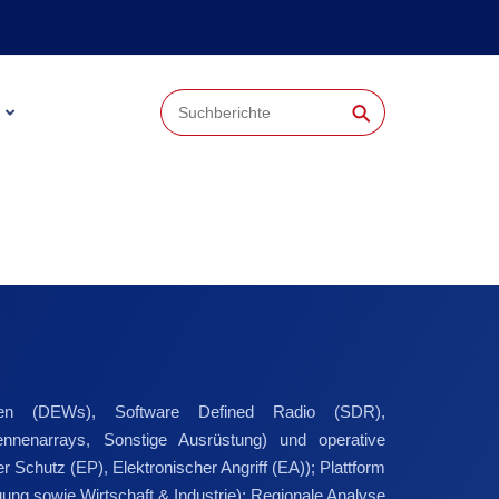
⚲
ffen (DEWs), Software Defined Radio (SDR),
nnenarrays, Sonstige Ausrüstung) und operative
 Schutz (EP), Elektronischer Angriff (EA)); Plattform
ung sowie Wirtschaft & Industrie); Regionale Analyse