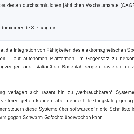
stizierten durchschnittlichen jährlichen Wachstumsrate (CAG
 dominierende Stellung ein.
 die Integration von Fähigkeiten des elektromagnetischen Sp
gen – auf autonomen Plattformen. Im Gegensatz zu herkö
gzeugen oder stationären Bodenfahrzeugen basieren, nut
ng verlagert sich rasant hin zu „verbrauchbaren“ System
f verloren gehen können, aber dennoch leistungsfähig genug
er steuern diese Systeme über softwaredefinierte Schnittstell
hwarm-gegen-Schwarm-Gefechte überwachen kann.