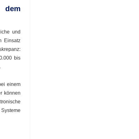
f dem
liche und
n Einsatz
skrepanz:
0.000 bis
.
bei einem
er können
tronische
e Systeme