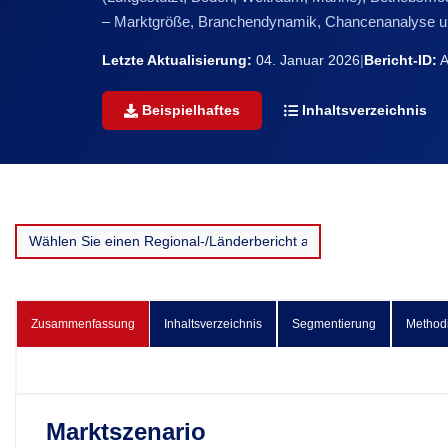
– Marktgröße, Branchendynamik, Chancenanalyse u
Letzte Aktualisierung:
04. Januar 2026
|
Bericht-ID:
A
Beispielhaftes
Inhaltsverzeichnis
Zusammenfassung
Inhaltsverzeichnis
Segmentierung
Method
Marktszenario