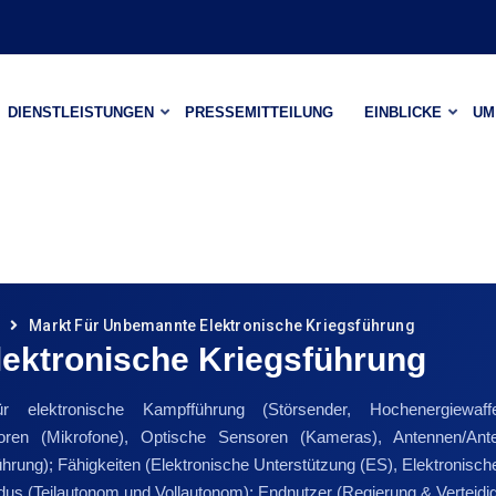
DIENSTLEISTUNGEN
PRESSEMITTEILUNG
EINBLICKE
UM
Markt Für Unbemannte Elektronische Kriegsführung
lektronische Kriegsführung
r elektronische Kampfführung (Störsender, Hochenergiewa
oren (Mikrofone), Optische Sensoren (Kameras), Antennen/Ante
ung); Fähigkeiten (Elektronische Unterstützung (ES), Elektronischer
dus (Teilautonom und Vollautonom); Endnutzer (Regierung & Verteidig