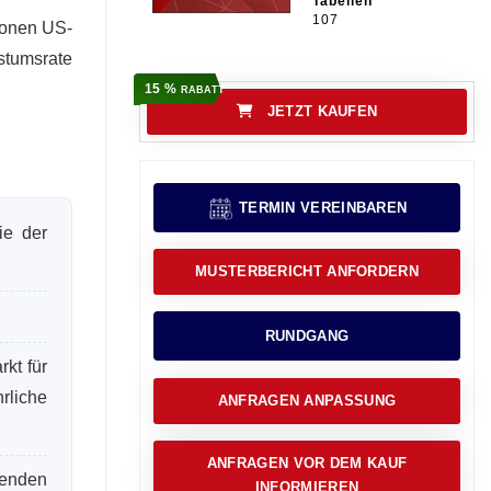
Tabellen
107
lionen US-
stumsrate
15 %
RABATT
JETZT KAUFEN
TERMIN VEREINBAREN
ie der
MUSTERBERICHT ANFORDERN
RUNDGANG
kt für
rliche
ANFRAGEN ANPASSUNG
ANFRAGEN VOR DEM KAUF
genden
INFORMIEREN