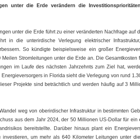
gen unter die Erde verändern die Investitionsprioritäte
en unter die Erde führt zu einer veränderten Nachfrage auf 
rt in die unterirdische Verlegung elektrischer Infrastruktu
rbessern. So kündigte beispielsweise ein großer Energiever
0 Meilen Stromleitungen unter die Erde an. Die Gesamtkosten f
ungen im Laufe des nächsten Jahrzehnts zum Ziel hat, werd
s Energieversorgers in Florida sieht die Verlegung von rund 1.
dieser Projekte sind beträchtlich und werden häufig auf 3 Mil
en Wandel weg von oberirdischer Infrastruktur in bestimmten Geb
chuss aus dem Jahr 2024, der 50 Millionen US-Dollar für ein 
drisikos bereitstellte. Darüber hinaus plant ein Energiever
u investieren, um mehr als 640 Kilometer Leitungen unter di