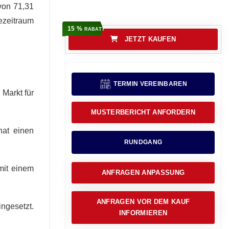
von 71,31
ezeitraum
15 %
RABATT
JETZT KAUFEN
TERMIN VEREINBAREN
Markt für
MUSTERBERICHT ANFORDERN
hat einen
RUNDGANG
mit einem
ANFRAGEN ANPASSUNG
ANFRAGEN VOR DEM KAUF
ngesetzt.
INFORMIEREN