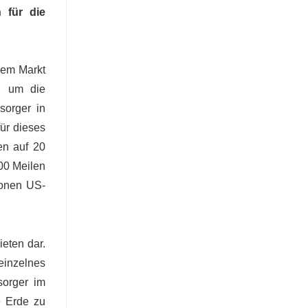
n für die
dem Markt
r, um die
sorger in
ür dieses
en auf 20
300 Meilen
lionen US-
ieten dar.
einzelnes
sorger im
e Erde zu