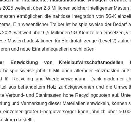
025 weltweit über 2,8 Millionen solcher intelligenter Masten in
mmasten ermöglichen die nahtlose Integration von 5G-Kleinzel
eras. Ein wesentlicher Treiber ist beispielsweise der Bedarf 
s 2025 weltweit über 6,5 Millionen 5G-Kleinzellen einsetzen, v
ese Masten Ladestationen für Elektrofahrzeuge (Level 2) aufn
tieren und neue Einnahmequellen erschließen.
 Entwicklung von Kreislaufwirtschaftsmodellen 
beispielsweise jährlich Millionen alternder Holzmasten auße
t für Recycling und Wiederverwendung. Dank moderner ch
mittel aus behandeltem Holz zurückgewonnen und die Umwelt
rte Verbund- und Stahlmasten hohe Recyclingquoten auf. Unt
mlung und Vermarktung dieser Materialien entwickeln, können s
 einzelner großer Energieversorger kann jährlich über 50.0
strom darstellt.