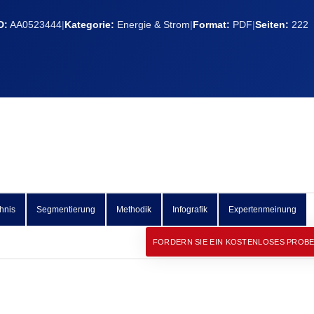
D:
AA0523444
|
Kategorie:
Energie & Strom
|
Format:
PDF
|
Seiten:
222
hnis
Segmentierung
Methodik
Infografik
Expertenmeinung
FORDERN SIE EIN KOSTENLOSES PROB