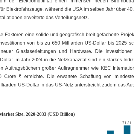
oom der Elektromobilität einen immensen neuen Strombeda
 für Elektrofahrzeuge, während die USA im selben Jahr über 40
allationen erweiterte das Verteilungsnetz.
 Faktoren eine solide und geografisch breit gefächerte Projek
nvestitionen von bis zu 650 Milliarden US-Dollar bis 2025 sch
neuer Glasfaserleitungen und Hardware. Die Investitione
llar im Jahr 2024 in die Netzkapazität sind ein starkes Indiz
den Auftragsbüchern großer Auftragnehmer wie KEC Internation
 Crore ₹ erreichte. Die erwartete Schaffung von mindest
 Milliarden US-Dollar in das US-Netz unterstreicht zudem das 