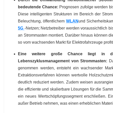
bedeutende Chance:
Prognosen zufolge werden bis 2
Diese intelligenten Strukturen im Bereich der Stro
Beleuchtung, öffentlichem
WLAN
und Sicherheitskam
5G
-Netzen; Netzbetreiber werden voraussichtlich bi
an Strommasten montiert. Darüber hinaus können di
so vom wachsenden Markt für Elektrofahrzeuge profi
Eine weitere große Chance liegt in der
Lebenszyklusmanagement von Strommasten:
Da 
genommen werden, entsteht ein wachsender Mark
Extraktionsverfahren können wertvolle Holzschutz
deutlich reduziert werden. Zudem weisen ausrangie
die effiziente und skalierbare Lösungen für die Sam
ein neues Wertschöpfungssegment erschließen. Ein
außer Betrieb nehmen, was einen erheblichen Material