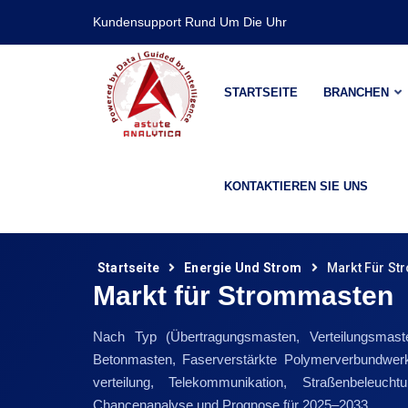
Kundensupport Rund Um Die Uhr
STARTSEITE
BRANCHEN
KONTAKTIEREN SIE UNS
Startseite
Energie Und Strom
Markt Für S
Markt für Strommasten
Nach Typ (Übertragungsmasten, Verteilungsmaste
Betonmasten, Faserverstärkte Polymerverbundwer
verteilung, Telekommunikation, Straßenbeleuch
Chancenanalyse und Prognose für 2025–2033