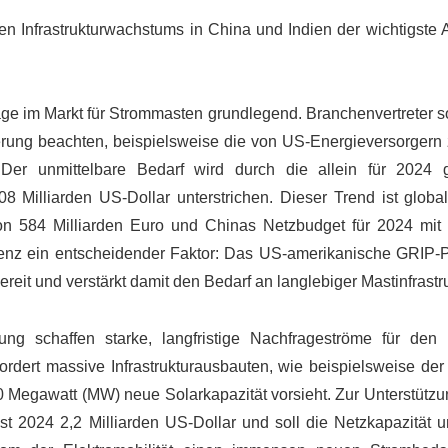
n Infrastrukturwachstums in China und Indien der wichtigste A
rage im Markt für Strommasten grundlegend. Branchenvertreter s
erung beachten, beispielsweise die von US-Energieversorgern
Der unmittelbare Bedarf wird durch die allein für 2024 
Milliarden US-Dollar unterstrichen. Dieser Trend ist global
e von 584 Milliarden Euro und Chinas Netzbudget für 2024 mit
ilienz ein entscheidender Faktor: Das US-amerikanische GRIP
bereit und verstärkt damit den Bedarf an langlebiger Mastinfrastru
ng schaffen starke, langfristige Nachfrageströme für den 
ordert massive Infrastrukturausbauten, wie beispielsweise der
00 Megawatt (MW) neue Solarkapazität vorsieht. Zur Unterstütz
t 2024 2,2 Milliarden US-Dollar und soll die Netzkapazität u