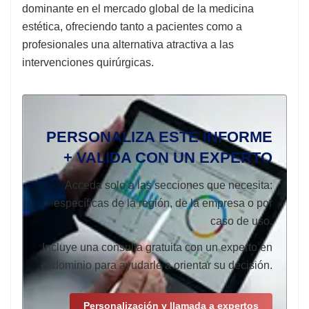
dominante en el mercado global de la medicina
estética, ofreciendo tanto a pacientes como a
profesionales una alternativa atractiva a las
intervenciones quirúrgicas.
PERSONALIZA ESTE INFORME
+ VALIDA CON UN EXPERTO
Acceda solo a las secciones que necesita:
específicas de la región, de la empresa o por
caso de uso.
Incluye una consulta gratuita con un experto en
el dominio para ayudarle a orientar su decisión.
Personalización y llamada a expertos