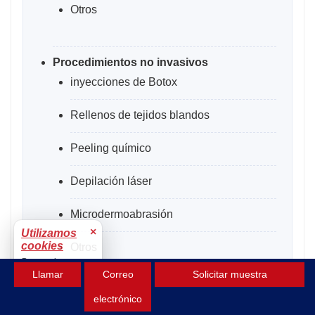
Otros
Procedimientos no invasivos
inyecciones de Botox
Rellenos de tejidos blandos
Peeling químico
Depilación láser
Microdermoabrasión
×
Utilizamos
cookies
Otros
Para mejorar tu
Llamar
Correo
Solicitar muestra
experiencia.
Aceptar
electrónico