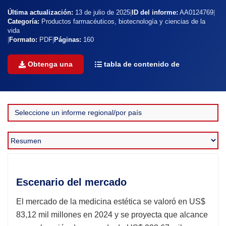
Última actualización:
13 de julio de 2025
|
ID del informe:
AA0124769
|
Categoría:
Productos farmacéuticos, biotecnología y ciencias de la
vida
|
Formato:
PDF
|
Páginas:
160
Obtenga una
tabla de contenido de
Escenario del mercado
El mercado de la medicina estética se valoró en US$
83,12 mil millones en 2024 y se proyecta que alcance