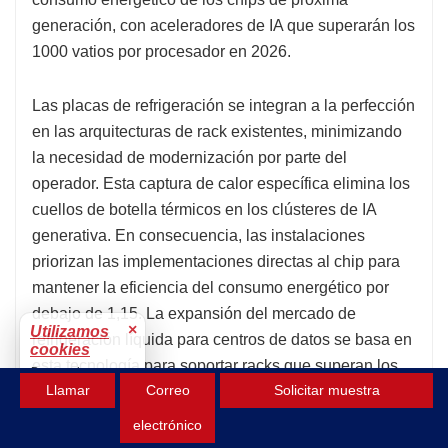
generación, con aceleradores de IA que superarán los
1000 vatios por procesador en 2026.
Las placas de refrigeración se integran a la perfección
en las arquitecturas de rack existentes, minimizando
la necesidad de modernización por parte del
operador. Esta captura de calor específica elimina los
cuellos de botella térmicos en los clústeres de IA
generativa. En consecuencia, las instalaciones
priorizan las implementaciones directas al chip para
mantener la eficiencia del consumo energético por
debajo de 1,15. La expansión del mercado de
×
Utilizamos
refrigeración líquida para centros de datos se basa en
cookies
esta tecnología para soportar racks que superan los
Para mejorar tu
Llamar
Correo
Solicitar muestra
experiencia.
100 kW. A medida que las arquitecturas se
densifiquen en 2026, las placas de refrigeración
Aceptar
electrónico
seguirán siendo la solución térmica escalable