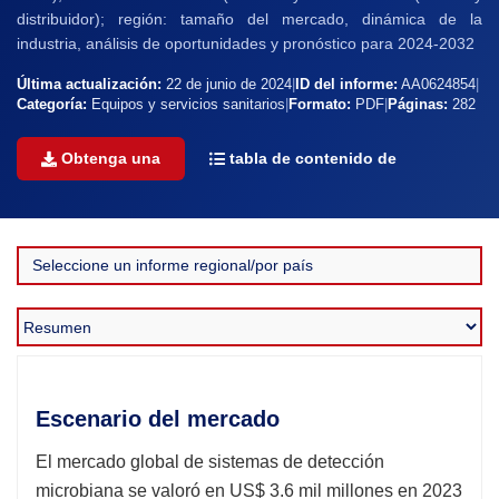
distribuidor); región: tamaño del mercado, dinámica de la
industria, análisis de oportunidades y pronóstico para 2024-2032
Última actualización:
22 de junio de 2024
|
ID del informe:
AA0624854
|
Categoría:
Equipos y servicios sanitarios
|
Formato:
PDF
|
Páginas:
282
Obtenga una
tabla de contenido de
Escenario del mercado
El mercado global de sistemas de detección
microbiana se valoró en US$ 3.6 mil millones en 2023