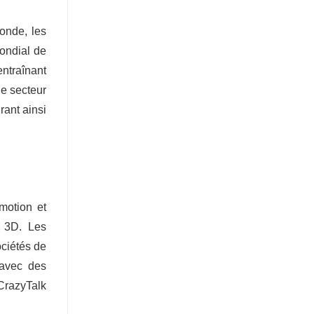
onde, les
mondial de
entraînant
le secteur
rant ainsi
motion et
t 3D. Les
ociétés de
 avec des
CrazyTalk