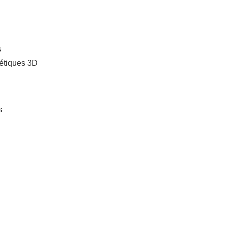
s
étiques 3D
s