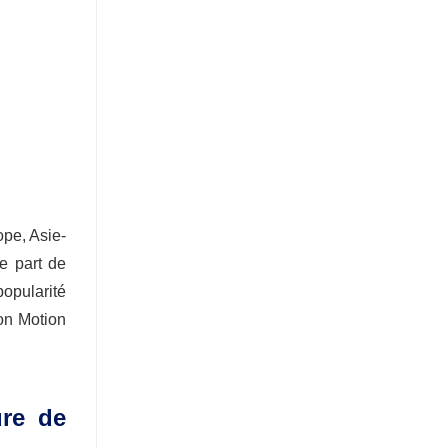
ope, Asie-
e part de
opularité
on Motion
ure de