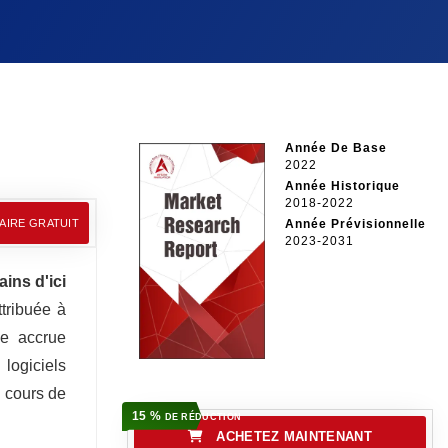
Année De Base
2022
Année Historique
2018-2022
AIRE GRATUIT
Année Prévisionnelle
2023-2031
ains d'ici
ttribuée à
de accrue
logiciels
u cours de
15 %
DE RÉDUCTION
ACHETEZ MAINTENANT