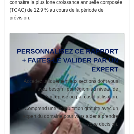
connaître la plus forte croissance annuelle composée
(TCAC) de 12,9 % au cours de la période de
prévision.
PERSONNALISEZ CE RAPPORT
+ FAITES-LE VALIDER PAR UN
EXPERT
Accédez uniquement aux sections dont vous
avez besoin : par région, au niveau de
l’entreprise ou par cas d’utilisation.
Comprend une consultation gratuite avec un
expert du domaine pour vous aider à prendre
votre décision.