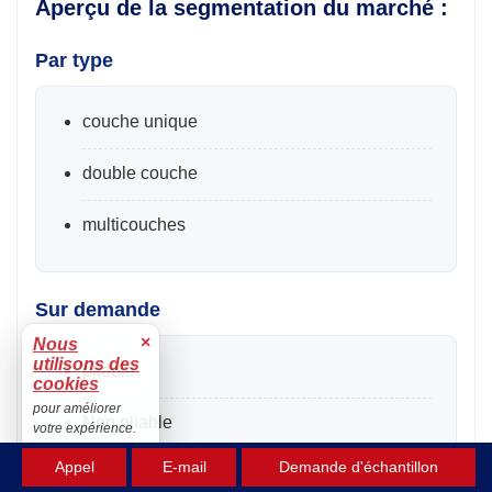
Aperçu de la segmentation du marché :
Par type
couche unique
double couche
multicouches
Sur demande
×
Nous
utilisons des
pliable
cookies
pour améliorer
Non pliable
votre expérience.
Accepter
Appel
E-mail
Demande d'échantillon