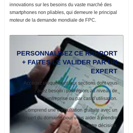
innovations sur les besoins du vaste marché des
smartphones non pliables, qui demeure le principal
moteur de la demande mondiale de FPC.
PERSONNALISEZ CE RAPPORT
+ FAITES-LE VALIDER PAR UN
EXPERT
Accédez uniquement aux sections dont vous
avez besoin : par région, au niveau de
l’entreprise ou par cas d’utilisation.
Comprend une consultation gratuite avec un
expert du domaine pour vous aider à prendre
votre décision.