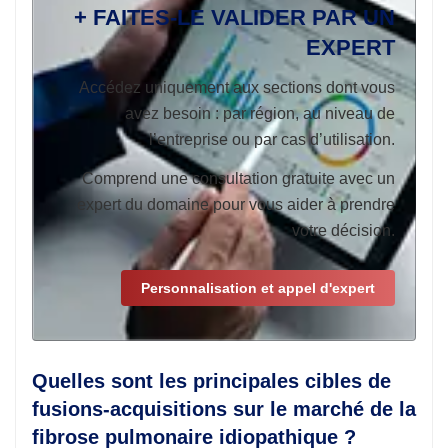
+ FAITES-LE VALIDER PAR UN
EXPERT
Accédez uniquement aux sections dont vous
avez besoin : par région, au niveau de
l’entreprise ou par cas d’utilisation.
Comprend une consultation gratuite avec un
expert du domaine pour vous aider à prendre
votre décision.
Personnalisation et appel d'expert
Quelles sont les principales cibles de
fusions-acquisitions sur le marché de la
fibrose pulmonaire idiopathique ?