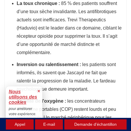
La toux chronique :
85 % des patients souffrent
d’une toux sèche invalidante. Les antifibrotiques
actuels sont inefficaces. Trevi Therapeutics
(Haduvio) est le leader dans ce domaine, ciblant le
récepteur opioïde pour supprimer la toux. Il s’agit
d’une opportunité de marché distincte et
complémentaire.
Inversion ou ralentissement :
les patients sont
informés, ils savent que Jascayd ne fait que
ralentir la progression de la maladie. Le fardeau
psychologique demeure important.
×
Nous
utilisons des
Mobilité de l'oxygène :
les concentrateurs
cookies
d'oxygène portables (COP) restent lourds et peu
pour améliorer
votre expérience.
performants. Un marché périphérique pour les
Accepter
Appel
E-mail
Demande d'échantillon
« technologies d'oxygénothérapie légères » se