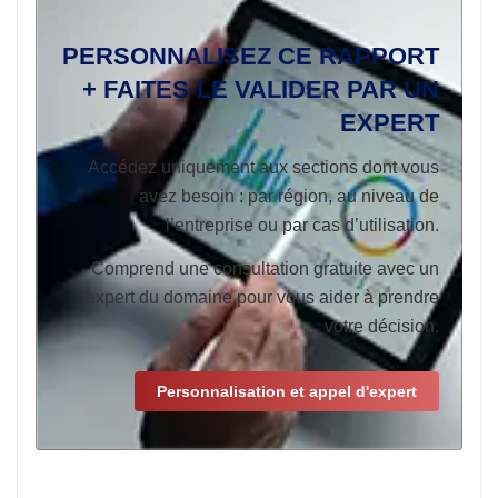
PERSONNALISEZ CE RAPPORT
+ FAITES-LE VALIDER PAR UN
EXPERT
Accédez uniquement aux sections dont vous
avez besoin : par région, au niveau de
l’entreprise ou par cas d’utilisation.
Comprend une consultation gratuite avec un
expert du domaine pour vous aider à prendre
votre décision.
Personnalisation et appel d'expert