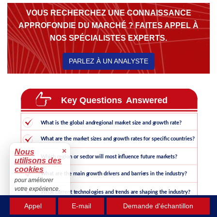
VOUS RECHERCHEZ UNE CONNAISSANCE
APPROFONDIE DU MARCHÉ ? FAITES APPEL À
NOS SPÉCIALISTES EXPERTS.
PARLEZ À UN ANALYSTE
×
Nous
utilisons des
cookies
pour améliorer
votre expérience.
Accepter
Appel
E-mail
Demande d'échantillon