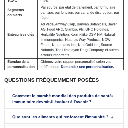
TCAC
9.4%
Par source, par état de traitement, par formulaire,
Segments
par type, par fonction, par canal de distribution, par
couverts
région
Ad Veda, Amway Corp, Banyan Botanicals, Bayer
AG, Food ARC, Glanbia, Plc, GNC Holdings,
Entreprises clés
Herbalife Nutrition, Koninklijke DSM NV, Natural
Immunogenics, Nature's Way Products, NOW
Foods, Nutramarks Inc., NutriGold Inc., Source
Naturals, The Himalayan Drug Company, et autres
acteurs importants
Étendue de la
Obtenez votre rapport personnalisé selon vos
personnalisation
préférences.
Demandez une personnalisation.
QUESTIONS FRÉQUEMMENT POSÉES
Comment le marché mondial des produits de santé
immunitaire devrait-il évoluer à l'avenir ?
Que sont les aliments qui renforcent l'immunité ?