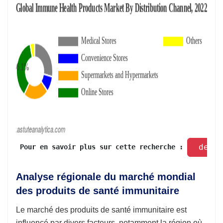
 dema
 Pour en savoir plus sur cette recherche : 
Analyse régionale du marché mondial
des produits de santé immunitaire
Le marché des produits de santé immunitaire est
influencé par divers facteurs, notamment la région où