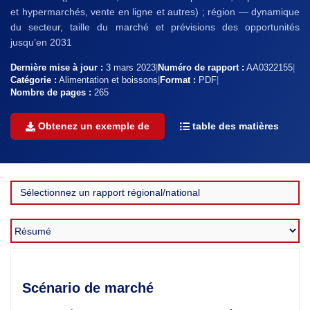
et hypermarchés, vente en ligne et autres) ; région — dynamique
du secteur, taille du marché et prévisions des opportunités
jusqu’en 2031
Dernière mise à jour :
3 mars 2023
|
Numéro de rapport :
AA0322155
|
Catégorie :
Alimentation et boissons
|
Format :
PDF
|
Nombre de pages :
265
Obtenez un exemple de
table des matières
Scénario de marché