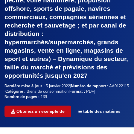
pêche, voile hauturière, propulsion
offshore, sports de pagaie, navires
commerciaux, compagnies aériennes et
recherche et sauvetage ; et par canal de
distribution :
hypermarchés/supermarchés, grands
magasins, vente en ligne, magasins de
sport et autres) – Dynamique du secteur,
taille du marché et prévisions des
opportunités jusqu’en 2027
Dernière mise à jour :
5 janvier 2022
|
Numéro de rapport :
AA0122115
|
Catégorie :
Biens de consommation
|
Format :
PDF
|
Nombre de pages :
139
Obtenez un exemple de
table des matières