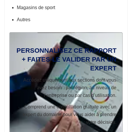
Magasins de sport
Autres
PERSONNALISEZ CE RAPPORT
+ FAITES-LE VALIDER PAR UN
EXPERT
Accédez uniquement aux sections dont vous
avez besoin : par région, au niveau de
l’entreprise ou par cas d’utilisation.
Comprend une consultation gratuite avec un
expert du domaine pour vous aider à prendre
votre décision.