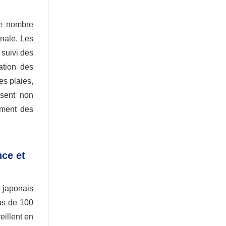
Le nombre
onale. Les
 suivi des
ation des
es plaies,
isent non
ement des
nce et
é japonais
lus de 100
eillent en