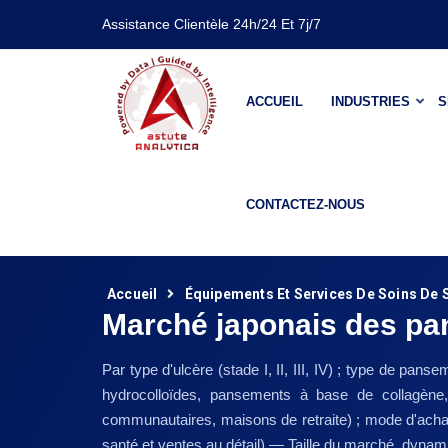
Assistance Clientèle 24h/24 Et 7j/7
ACCUEIL
INDUSTRIES
S
CONTACTEZ-NOUS
Accueil
Équipements Et Services De Soins De 
Marché japonais des pa
Par type d'ulcère (stade I, II, III, IV) ; type de
hydrocolloïdes, pansements à base de collagène, 
communautaires, maisons de retraite) ; mode d'acha
santé et ventes au détail) — Taille du marché, dynam