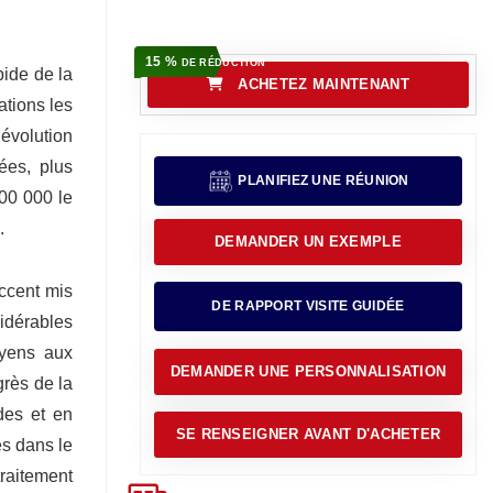
15 %
DE RÉDUCTION
pide de la
ACHETEZ MAINTENANT
ations les
volution
ées, plus
PLANIFIEZ UNE RÉUNION
900 000 le
.
DEMANDER UN EXEMPLE
ccent mis
DE RAPPORT VISITE GUIDÉE
idérables
 yens aux
DEMANDER UNE PERSONNALISATION
grès de la
des et en
SE RENSEIGNER AVANT D'ACHETER
és dans le
raitement