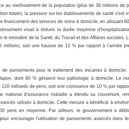
e au vieillissement de la population (plus de 36 millions de 
on totale), la pression sur les établissements de santé s'est in
 financement des services de soins à domicile, en allouant 60
tissement visait à réduire la durée moyenne d'hospitalisation
 le ministère de la Santé, du Travail et des Affaires sociales.
2,5 millions, soit une hausse de 12 % par rapport à l'année p
e de pansements pour le traitement des escarres à domicile.
Japon, dont 60 % géraient leur pathologie à domicile. Le m
120 milliards de yens, soit une croissance de 10 % par rappor
ème national d'assurance maladie a étendu sa couverture, re
avancés utilisés à domicile. Cette mesure a bénéficié à envir
 000 yens en moyenne. Par ailleurs, le gouvernement a déb
 pour encourager l'utilisation de pansements avancés dans le