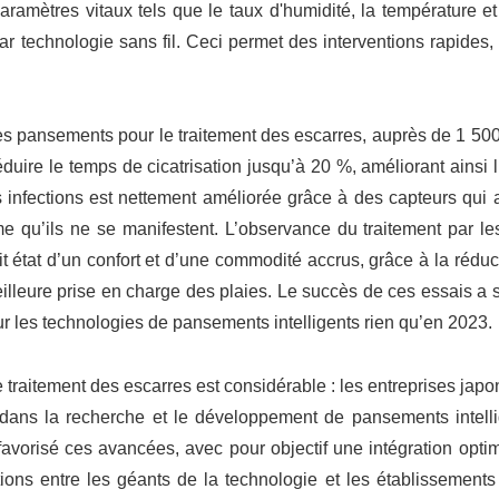
aramètres vitaux tels que le taux d'humidité, la température et
r technologie sans fil. Ceci permet des interventions rapides,
 pansements pour le traitement des escarres, auprès de 1 500 
ire le temps de cicatrisation jusqu’à 20 %, améliorant ainsi l’
 infections est nettement améliorée grâce à des capteurs qui a
 qu’ils ne se manifestent. L’observance du traitement par les
t état d’un confort et d’une commodité accrus, grâce à la réduc
leure prise en charge des plaies. Le succès de ces essais a s
ur les technologies de pansements intelligents rien qu’en 2023.
traitement des escarres est considérable : les entreprises jap
 dans la recherche et le développement de pansements intelli
avorisé ces avancées, avec pour objectif une intégration opti
tions entre les géants de la technologie et les établissement