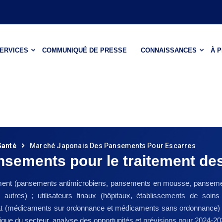
ERVICES
COMMUNIQUÉ DE PRESSE
CONNAISSANCES
À 
Santé
Marché Japonais Des Pansements Pour Escarres
nsements pour le traitement de
 pansement (pansements antimicrobiens, pansements en mousse, pansem
autres) ; utilisateurs finaux (hôpitaux, établissements de soins
t (médicaments sur ordonnance et médicaments sans ordonnance) ; 
ique du secteur, analyse des opportunités et prévisions pour 2024-2