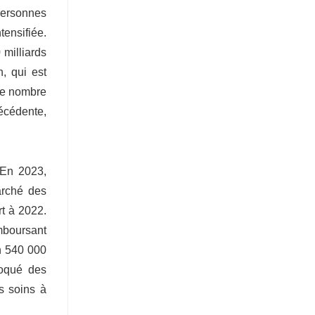
personnes
tensifiée.
 milliards
, qui est
 Le nombre
récédente,
 En 2023,
arché des
t à 2022.
mboursant
on 540 000
loqué des
s soins à