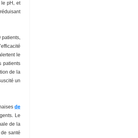
 le pH, et
 réduisant
patients,
efficacité
lertent le
 patients
tion de la
uscité un
onaises
de
gents. Le
male de la
s de santé