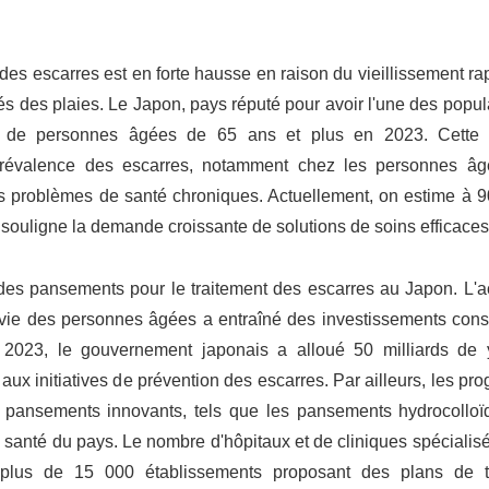
es escarres est en forte hausse en raison du vieillissement ra
cés des plaies. Le Japon, pays réputé pour avoir l'une des popul
s de personnes âgées de 65 ans et plus en 2023. Cette é
révalence des escarres, notamment chez les personnes âg
urs problèmes de santé chroniques. Actuellement, on estime à 
 souligne la demande croissante de solutions de soins efficaces
 des pansements pour le traitement des escarres au Japon. L'a
e vie des personnes âgées a entraîné des investissements cons
En 2023, le gouvernement japonais a alloué 50 milliards de
initiatives de prévention des escarres. Par ailleurs, les pro
 pansements innovants, tels que les pansements hydrocolloï
 santé du pays. Le nombre d'hôpitaux et de cliniques spécialis
plus de 15 000 établissements proposant des plans de t