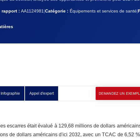
rapport :
AA1124981
|
Catégorie :
Équipements et services de santé
|
tières
Infographie
Appel d'expert
DEMANDEZ UN EXEMPL
s escarres était évalué à 129,68 millions de dollars américai
lions de dollars américains d'ici 2032, avec un TCAC de 6,52 