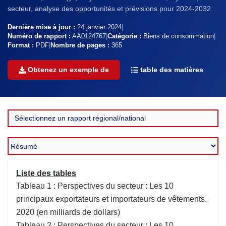
secteur, analyse des opportunités et prévisions pour 2024-2032
Dernière mise à jour :
24 janvier 2024
|
Numéro de rapport :
AA0124767
|
Catégorie :
Biens de consommation
|
Format :
PDF
|
Nombre de pages :
365
Obtenez un exemple de
table des matières
Liste des tables
Tableau 1 : Perspectives du secteur : Les 10
principaux exportateurs et importateurs de vêtements,
2020 (en milliards de dollars)
Tableau 2 : Perspectives du secteur : Les 10