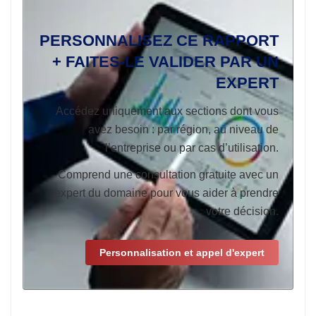
PERSONNALISEZ CE RAPPORT
+ FAITES-LE VALIDER PAR UN
EXPERT
Accédez uniquement aux sections dont vous
avez besoin : par région, au niveau de
l’entreprise ou par cas d’utilisation.
Comprend une consultation gratuite avec un
expert du domaine pour vous aider à prendre
votre décision.
Personnalisation et appel d'expert