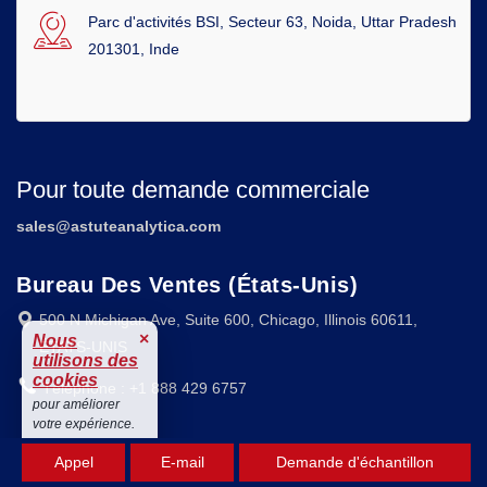
Parc d'activités BSI, Secteur 63, Noida, Uttar Pradesh
201301, Inde
Pour toute demande commerciale
sales@astuteanalytica.com
Bureau Des Ventes (États-Unis)
500 N Michigan Ave, Suite 600, Chicago, Illinois 60611,
×
Nous
ÉTATS-UNIS
utilisons des
cookies
Téléphone : +1 888 429 6757
pour améliorer
votre expérience.
Bureau De Livraison Asie-Pacifique
Accepter
Appel
E-mail
Demande d'échantillon
Parc d'activités BSI, H-15, Secteur 63, Noida, UP 201301,