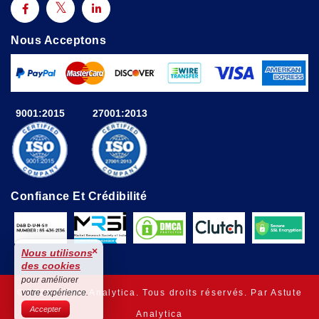
Nous Acceptons
9001:2015
27001:2013
Confiance Et Crédibilité
×
Nous utilisons
des cookies
pour améliorer
© 2025 Astute Analytica. Tous droits réservés. Par Astute
votre expérience.
Accepter
Analytica