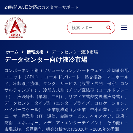
24時間365日対応のカスタマーサポート
⚲
ホーム
情報技術
データセンター液冷市場
データセンター向け液冷市場
コンポーネント別（ソリューション／ハードウェア、冷却液分配
ユニット（CDU）、コールドプレート、熱交換器、マニホール
ド、冷却液／流体、タンク、サービス（設置・展開、保守、コン
サルティング））、冷却方式別（チップ直結型（コールドプレー
ト）、液浸冷却（単相、二相）、リアドア式熱交換器液冷式）、
データセンタータイプ別（エンタープライズ、コロケーション、
ハイパースケール）、企業規模別（大企業、中小企業）、エンド
ユーザー産業別（IT・通信、金融サービス、ヘルスケア、政府・
防衛、エネルギー、メディア・エンターテイメント、その他）－
市場規模、業界動向、機会分析および2026年～2035年の予測