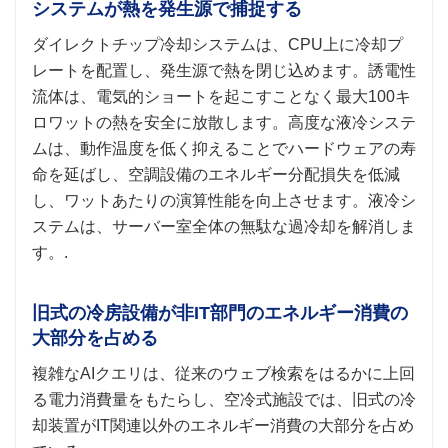
システムが熱を発生源で捕捉する
ダイレクトチップ冷却システムは、CPU上に冷却プ
レートを配置し、発生源で熱を閉じ込めます。誘電性
流体は、電気的ショートを起こすことなく最大100キ
ロワットの熱を安全に放散します。高度な液冷システ
ムは、動作温度を低く抑えることでハードウェアの寿
命を延ばし、空調設備のエネルギー分配損失を低減
し、ワットあたりの演算性能を向上させます。液冷シ
ステムは、サーバー室全体の無駄な過冷却を解消しま
す。.
旧式の冷房設備が非IT部門のエネルギー消費の
大部分を占める
複雑なAIクエリは、従来のウェブ検索をはるかに上回
る電力消費量をもたらし、空冷式施設では、旧式の冷
却装置がIT関連以外のエネルギー消費の大部分を占め