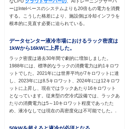
なCPU
クラウドサーバーの
、AIトレーニングサーバ
ーはIntelベースのシステムよりも20倍もの電力を消費
する。こうした格差により、施設側は冷却インフラを
根本的に見直す必要に迫られている。
データセンター液冷市場におけるラック密度は
1kWから16kWに上昇した。
ラック密度は過去30年間で劇的に増加しました。
1988年には、標準的なラックの消費電力は約1キロワ
ットでした。2021年には世界平均が7キロワットに達
し、2023年には8.5キロワット、2024年には12キロワ
ットに上昇し、現在ではラックあたり16キロワット
となっています。従来型の空冷式設備では、ラックあ
たりの消費電力は5～10キロワット程度であったた
め、液冷なしでは現在の高密度化は不可能でした。.
50kWを超えると液冷が必須となる