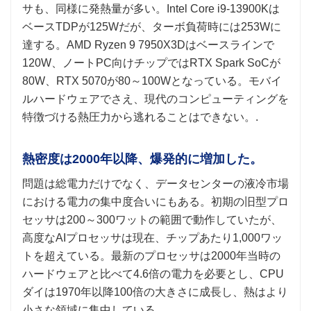
サも、同様に発熱量が多い。Intel Core i9-13900Kは
ベースTDPが125Wだが、ターボ負荷時には253Wに
達する。AMD Ryzen 9 7950X3Dはベースラインで
120W、ノートPC向けチップではRTX Spark SoCが
80W、RTX 5070が80～100Wとなっている。モバイ
ルハードウェアでさえ、現代のコンピューティングを
特徴づける熱圧力から逃れることはできない。.
熱密度は2000年以降、爆発的に増加した。
問題は総電力だけでなく、データセンターの液冷市場
における電力の集中度合いにもある。初期の旧型プロ
セッサは200～300ワットの範囲で動作していたが、
高度なAIプロセッサは現在、チップあたり1,000ワッ
トを超えている。最新のプロセッサは2000年当時の
ハードウェアと比べて4.6倍の電力を必要とし、CPU
ダイは1970年以降100倍の大きさに成長し、熱はより
小さな領域に集中している。.