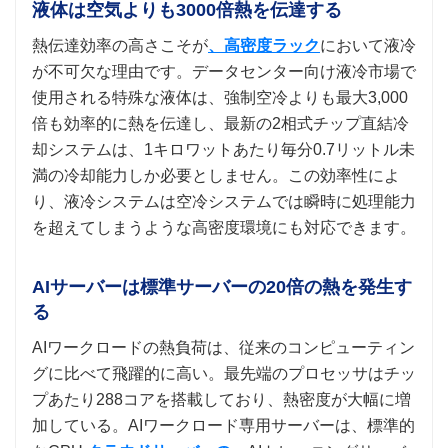
液体は空気よりも3000倍熱を伝達する
熱伝達効率の高さこそが
、高密度ラック
において液冷
が不可欠な理由です。データセンター向け液冷市場で
使用される特殊な液体は、強制空冷よりも最大3,000
倍も効率的に熱を伝達し、最新の2相式チップ直結冷
却システムは、1キロワットあたり毎分0.7リットル未
満の冷却能力しか必要としません。この効率性によ
り、液冷システムは空冷システムでは瞬時に処理能力
を超えてしまうような高密度環境にも対応できます。
AIサーバーは標準サーバーの20倍の熱を発生す
る
AIワークロードの熱負荷は、従来のコンピューティン
グに比べて飛躍的に高い。最先端のプロセッサはチッ
プあたり288コアを搭載しており、熱密度が大幅に増
加している。AIワークロード専用サーバーは、標準的