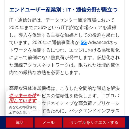
エンドユーザー産業別：IT・通信分野が際立つ
IT・通信分野は、データセンター液冷市場において
2025年までに36%という圧倒的な市場シェアを獲得
し、導入を促進する主要な触媒としての役割を果たし
ています。2026年に通信事業者が
5G
-Advancedネッ
トワークを展開するにつれ、エッジにおける高密度化
によって前例のない熱負荷が発生します。仮想化され
た無線アクセスネットワークは、限られた物理的筐体
内での厳格な放熱を必要とします。
高度な液体冷却機構は、こうした空間的な課題を解決
×
クッキーを使
し、重要なサービスの信頼性を確保します。ITプロバ
用しています
イダーは、クラウドネイティブな高負荷アプリケーシ
あなたの体験を向
ョンをサポートするために、バックエンドインフラス
上するため。.
トラクチャを刷新しています。データセンターの液体
受け入れる
電話
メール
サンプルをリクエストする
冷却市場は、エクサバイト規模の転送データを処理し