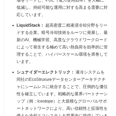
場をリードし、PUE（電力使用効率）を大幅に
低減し、持続可能な運用に対する高まる需要に対
応しています。
LiquidStack：
超高密度二相液浸冷却分野をリー
ドする企業。暗号冷却技術をルーツに発展し、最
新のAI、機械学習、高度なクラウドワークロード
によって発生する極めて高い熱負荷を効率的に管
理することで、ハイパースケール環境を席巻して
います。
シュナイダーエレクトリック：
液冷システムを
同社のEcoStruxureデータセンターアーキテクチ
ャにシームレスに統合することで、圧倒的な優位
性を確立しています。戦略的な業界パートナーシ
ップ（例：Iceotope）と大規模なグローバルサポ
ートネットワークにより、高い信頼性と拡張性を
備えた冷却エコシステムを世界中に提供していま