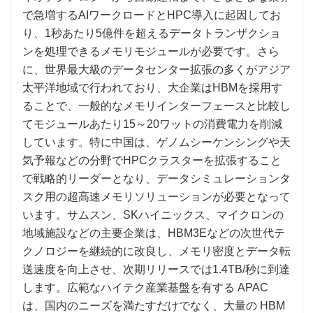
で急増するAIワークロードとHPC導入に起因してお
り、1秒あたり5億件を超えるデータトランザクショ
ンを処理できるメモリモジュールが必要です。さら
に、世界最大級のデータセンター拡張の多くがアジア
太平洋地域で行われており、大企業はHBMを採用す
ることで、一般的なメモリインターフェースと比較し
てモジュールあたり15～20ワットの消費電力を削減
しています。特に中国は、ゲノムシーケンシングや天
気予報などの分野でHPCクラスターを拡張すること
で戦略的リーダーとなり、データシミュレーションタ
スク用の超高速メモリソリューションが必要となって
います。サムスン、SKハイニックス、マイクロンの
地域施設などの主要企業は、HBM3Eなどの次世代テ
クノロジーを継続的に改良し、メモリ密度とデータ転
送速度を向上させ、次期リリースでは1.4TB/秒に到達
します。広範なハイテク産業基盤を有する APAC
は、国内のニーズを満たすだけでなく、大量の HBM