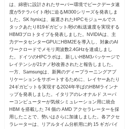
は、綿密に設計されたサーバー環境でピークデータ速
度が5テラバイト/秒に迫るMI300シリーズを発表しま
した。SK hynixは、厳選されたHPCモジュールでス
タックあたり819ギガビット/秒の転送速度を実現する
HBM3プロトタイプを発表しました。NVIDIAは、主
力データセンターGPUにHBM2Eを導入し、対象のAI
ワークロードでメモリ周波数2.4GHzを達成しまし
た。ドイツのHPCラボは、新しいHBM3パッケージで
レイテンシが21ナノ秒改善されたと報告しました。
一方、Samsungは、新興のディープラーニングアプ
リケーションをサポートするために、レイヤーあたり
24ギガビットを実現する2024年半ばのHBMラインナ
ップを発表しました。イタリアのレオナルド スーパ
ーコンピューターが気候シミュレーション用に統合
HBM を搭載した 74 個の AMD アクセラレーターを採
用したことで、勢いはさらに加速しました。各アクセ
ラレーターは、リアルタイム分析用に約 15 ギガバイ