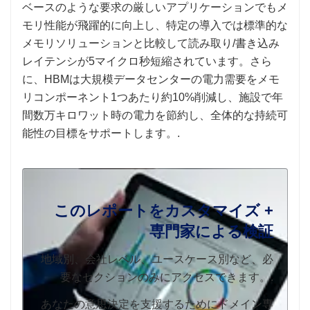
ベースのような要求の厳しいアプリケーションでもメ
モリ性能が飛躍的に向上し、特定の導入では標準的な
メモリソリューションと比較して読み取り/書き込み
レイテンシが5マイクロ秒短縮されています。さら
に、HBMは大規模データセンターの電力需要をメモ
リコンポーネント1つあたり約10%削減し、施設で年
間数万キロワット時の電力を節約し、全体的な持続可
能性の目標をサポートします。.
このレポートをカスタマイズ +
専門家による検証
地域別、会社レベル、ユースケース別など、必
要なセクションのみにアクセスできます。.
あなたの意思決定を支援するためにドメイン専