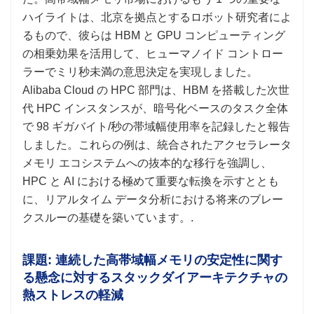
ハイライトは、北京を拠点とするロボット研究者によ
るもので、彼らは HBM と GPU コンピューティング
の相乗効果を活用して、ヒューマノイド コントロー
ラーでミリ秒未満の意思決定を実現しました。
Alibaba Cloud の HPC 部門は、HBM を搭載した次世
代 HPC インスタンスが、暗号化ベースのタスク全体
で 98 ギガバイト/秒の帯域幅使用率を記録したと報告
しました。これらの例は、統合されたアクセラレータ
メモリ エコシステムへの抜本的な移行を強調し、
HPC と AI における極めて重要な転換を示すととも
に、リアルタイム データ分析における将来のブレー
クスルーの基礎を築いています。.
課題: 連続した高帯域幅メモリの安定性に関す
る懸念に対するスタックダイアーキテクチャの
熱ストレスの軽減