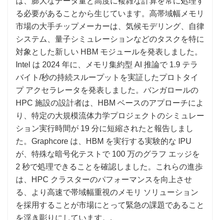
は、膨大なデータ量と高度に複雑な計算を常に処理す
る必要があることから生じています。高帯域幅メモリ
市場の大手チップメーカーは、気候モデリング、自律
システム、量子シミュレーションなどのタスクを特に
対象とした新しい HBM モジュールを発表しました。
Intel は 2024 年に、メモリ集約型 AI 推論で 1.9 テラ
バイト/秒の持続スループットを実証したプロトタイ
プ アクセラレータを発表しました。バンガロールの
HPC 施設の設計者は、HBM ベースのアプローチによ
り、特定の大規模流体力学プロジェクトのシミュレー
ション実行時間が 19 分に短縮されたと報告しまし
た。Graphcore は、HBM を実行する実験的な IPU
が、特殊な暗号化テストで 100 万のグラフ エッジを
2 秒で処理できることを確認しました。これらの進歩
は、HPC クラスターのパフォーマンスを向上させ
る、より高速で帯域幅重視のメモリ ソリューション
を採用することが市場にとって緊急の課題であること
を浮き彫りにしています。.