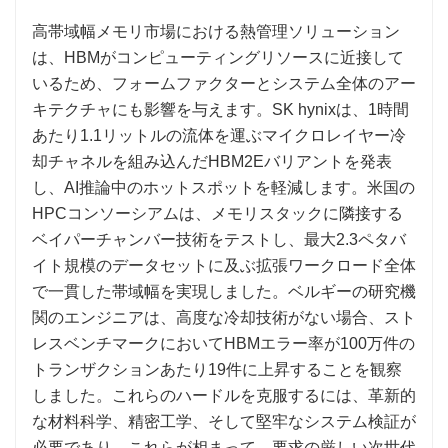
高帯域幅メモリ市場における熱管理ソリューション
は、HBMがコンピューティングリソースに近接して
いるため、フォームファクターとシステム全体のアー
キテクチャにも影響を与えます。SK hynixは、1時間
あたり1.1リットルの流体を運ぶマイクロレイヤー冷
却チャネルを組み込んだHBM2Eバリアントを発表
し、AI推論中のホットスポットを軽減します。米国の
HPCコンソーシアムは、メモリスタックに隣接する
ベイパーチャンバー技術をテストし、最大2.3ペタバ
イト規模のデータセットに及ぶ拡張ワークロード全体
で一貫した帯域幅を実現しました。ベルギーの研究機
関のエンジニアは、高度な冷却技術がない場合、スト
レスベンチマークにおいてHBMエラー率が100万件の
トランザクションあたり19件に上昇することを観察
しました。これらのハードルを克服するには、革新的
な材料科学、精密工学、そして堅牢なシステム検証が
必要であり、これらが相まって、要求の厳しい次世代