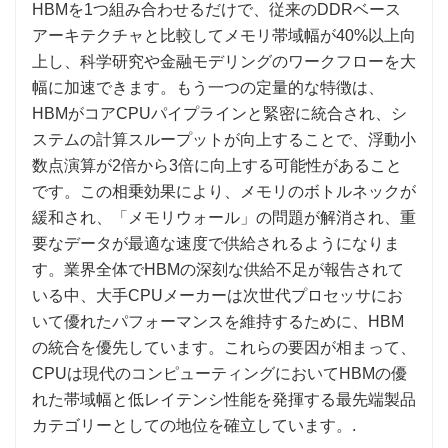
HBMを1つ組み合わせるだけで、従来のDDRベース
アーキテクチャと比較してメモリ帯域幅が40%以上向
上し、科学研究や金融モデリングのワークフローを大
幅に加速できます。もう一つの定量的な特徴は、
HBMがコアCPUパイプラインと緊密に統合され、シ
ステムの計算スループットが向上することで、浮動小
数点演算が2倍から3倍に向上する可能性があること
です。この相乗効果により、メモリのボトルネックが
緩和され、「メモリウォール」の問題が解消され、重
要なデータが最適な速度で供給されるようになりま
す。業界全体でHBMの深刻な供給不足が報告されて
いる中、大手CPUメーカーは次世代プロセッサにお
いて優れたパフォーマンスを維持するために、HBM
の統合を優先しています。これらの要因が相まって、
CPUは現代のコンピューティングにおいてHBMの優
れた帯域幅と低レイテンシ性能を発揮する最先端製品
カテゴリーとしての地位を確立しています。.