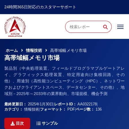
24時間365日対応のカスタマーサポート
⚲
ホーム
情報技術
高帯域幅メモリ市場
高帯域幅メモリ市場
製品別（中央処理装置、フィールドプログラマブルゲートアレ
イ、グラフィックス処理装置、特定用途向け集積回路、その
他）、用途別（高性能コンピューティング（HPC）、ネットワー
クおよびクライアントスペース、データセンター、その他）、地
域別－2025年～2033年の業界動向、市場規模、機会予測
最終更新日：
2025年1月30日
|
レポートID：
AA0322178
|
カテゴリ：
情報技術
|
フォーマット：
PDF
|
ページ数：
136
目次
サンプル