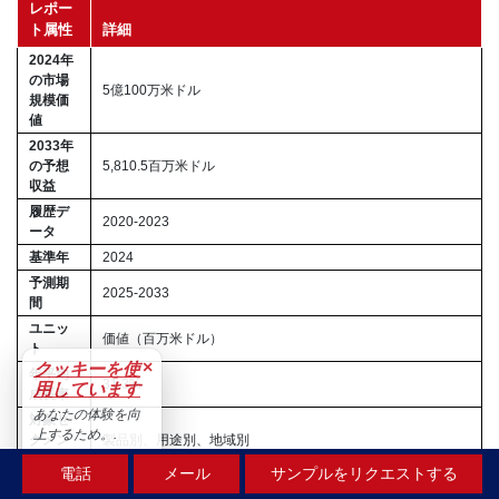
レポー
ト属性
詳細
2024年
の市場
5億100万米ドル
規模価
値
2033年
の予想
5,810.5百万米ドル
収益
履歴デ
2020-2023
ータ
基準年
2024
予測期
2025-2033
間
ユニッ
価値（百万米ドル）
ト
×
クッキーを使
年平均
31.3%
用しています
成長率
あなたの体験を向
対象セ
上するため。.
グメン
製品別、用途別、地域別
ト
受け入れる
電話
メール
サンプルをリクエストする
主要企
Advanced Micro Devices, Inc.、Samsung Electronics Co.,