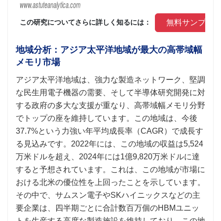
 無料サンプル
 この研究についてさらに詳しく知るには： 
地域分析：アジア太平洋地域が最大の高帯域幅
メモリ市場
アジア太平洋地域は、強力な製造ネットワーク、堅調
な民生用電子機器の需要、そして半導体研究開発に対
する政府の多大な支援が重なり、高帯域幅メモリ分野
でトップの座を維持しています。この地域は、今後
37.7%という力強い年平均成長率（CAGR）で成長す
る見込みです。2022年には、この地域の収益は5,524
万米ドルを超え、2024年には1億9,820万米ドルに達
すると予想されています。これは、この地域が市場に
おける北米の優位性を上回ったことを示しています。
その中で、サムスン電子やSKハイニックスなどの主
要企業は、四半期ごとに合計数百万個のHBMユニッ
トを生産する高度な製造施設を維持しており、この地