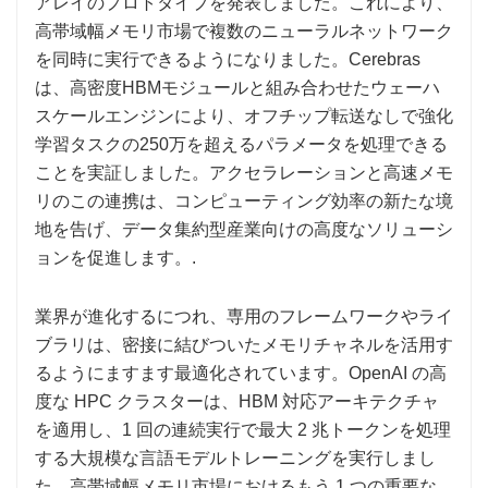
アレイのプロトタイプを発表しました。これにより、
高帯域幅メモリ市場で複数のニューラルネットワーク
を同時に実行できるようになりました。Cerebras
は、高密度HBMモジュールと組み合わせたウェーハ
スケールエンジンにより、オフチップ転送なしで強化
学習タスクの250万を超えるパラメータを処理できる
ことを実証しました。アクセラレーションと高速メモ
リのこの連携は、コンピューティング効率の新たな境
地を告げ、データ集約型産業向けの高度なソリューシ
ョンを促進します。.
業界が進化するにつれ、専用のフレームワークやライ
ブラリは、密接に結びついたメモリチャネルを活用す
るようにますます最適化されています。OpenAI の高
度な HPC クラスターは、HBM 対応アーキテクチャ
を適用し、1 回の連続実行で最大 2 兆トークンを処理
する大規模な言語モデルトレーニングを実行しまし
た。高帯域幅メモリ市場におけるもう 1 つの重要な