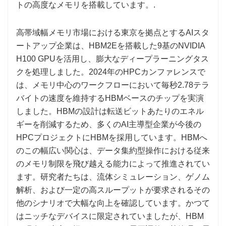
トの高度なメモリを搭載しています。.
高帯域幅メモリ市場における東京を拠点とするAIスタ
ートアップ企業は、HBM2Eを搭載した9基のNVIDIA
H100 GPUを活用し、膨大なディープラーニングタス
クを処理しました。2024年のHPCカンファレンスで
は、メモリ中心のワークフローにおいて毎秒2.78テラ
バイトの速度を維持するHBMベースのチップを実演
しました。HBMの設計は転送ビットあたりのエネル
ギーを削減するため、多くのAI主導型企業が今後の
HPCプロジェクトにHBMを採用しています。HBMへ
のこの幅広い関心は、データ集約型操作における従来
のメモリ制限を飛び越える能力によって推進されてい
ます。研究者たちは、流体シミュレーション、ゲノム
解析、および一定の高スループットが要求されるその
他のシナリオで大幅な向上を確認しています。かつて
はニッチなデバイスに限定されていましたが、HBM