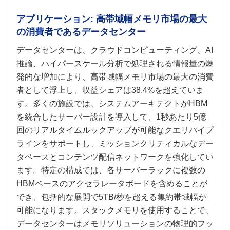
アプリケーション: 高帯域幅メモリ市場の最大
の消費者であるデータセンター
データセンターは、クラウドコンピューティング、AI
推論、ハイパースケール分析で処理される情報量の爆
発的な増加により、高帯域幅メモリ市場の最大の消費
者として浮上し、収益シェアは38.4%を超えていま
す。多くの施設では、システムアーキテクトがHBM
を統合したサーバー設計を導入して、1秒あたり5億
回のリアルタイムルックアップが可能なクエリパイプ
ラインをサポートし、ミッションクリティカルなデー
タベースとコンテンツ配信ネットワークを強化してい
ます。特定の構成では、各サーバーラックに複数の
HBMベースのアクセラレータボードを含めることが
でき、包括的な展開で5TB/秒を超える集約帯域幅が
可能になります。スタックメモリを使用することで、
データセンターはメモリソリューションの物理的フッ