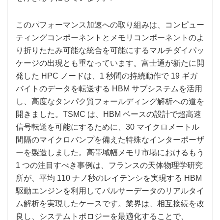
このパフォーマンス加速への取り組みは、コンピュー
ティングコンポーネントとメモリコンポーネントのよ
り折りたたみ可能な統合を可能にするマルチダイパッ
ケージの出現とも重なっています。富士通が新たに開
発した HPC ノードは、1 秒間の持続動作で 19 ギガ
バイトのデータを転送する HBM サブシステムを活用
し、高度なタンパク質フォールディング解析への道を
開きました。TSMC は、HBM ベースの設計で超高速
信号転送を可能にするために、30 マイクロメートル
間隔のマイクロバンプを備えた特殊なインターポーザ
ーを製造しました。高帯域幅メモリ市場におけるもう
1 つの注目すべき事例は、フランスの天体物理学研究
所が、平均 110 ナノ秒のレイテンシを実現する HBM
駆動エンジンを利用してパルサーデータのリアルタイ
ム解析を実現したケースです。業界は、相互接続を改
良し、システムトポロジーを最適化することで、