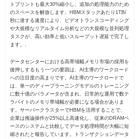
トプリントも最大30%縮小し、追加の処理能力のため
のスペースを解放します。HBMスタックあたり1TB/
秒に達する速度により、ビデオトランスコーディング
や大規模なリアルタイム分析などの大規模な並列処理
タスクが、高い効率と低いスループット遅延で完了し
ます。.
データセンターにおける高帯域幅メモリ市場の採用を
後押しするもう一つの要因は、AI主導のワークロード
への注目度の高まりです。AI主導のワークロードで
は、単一のディープラーニングモデルのトレーニング
に数十億のパラメータが含まれ、日常的な運用で数テ
ラバイトのメモリ帯域幅が必要になる場合がありま
す。サーバークラスターでHBMを活用することで、
企業は推論操作が25%以上高速化し、従来のDRAMベ
ースのシステムと比較してデータ処理時間が大幅に短
縮されたと報告しています。トランザクションデータ