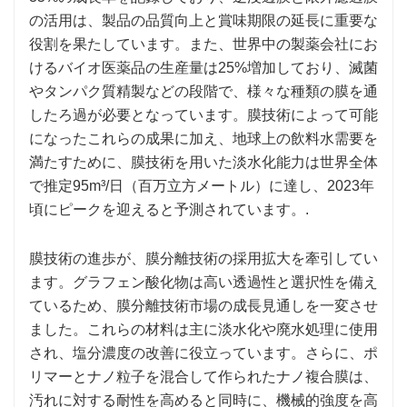
の活用は、製品の品質向上と賞味期限の延長に重要な
役割を果たしています。また、世界中の製薬会社にお
けるバイオ医薬品の生産量は25%増加しており、滅菌
やタンパク質精製などの段階で、様々な種類の膜を通
したろ過が必要となっています。膜技術によって可能
になったこれらの成果に加え、地球上の飲料水需要を
満たすために、膜技術を用いた淡水化能力は世界全体
で推定95m³/日（百万立方メートル）に達し、2023年
頃にピークを迎えると予測されています。.
膜技術の進歩が、膜分離技術の採用拡大を牽引してい
ます。グラフェン酸化物は高い透過性と選択性を備え
ているため、膜分離技術市場の成長見通しを一変させ
ました。これらの材料は主に淡水化や廃水処理に使用
され、塩分濃度の改善に役立っています。さらに、ポ
リマーとナノ粒子を混合して作られたナノ複合膜は、
汚れに対する耐性を高めると同時に、機械的強度を高