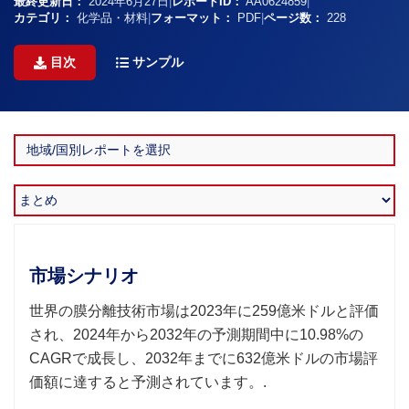
最終更新日：
2024年6月27日
|
レポートID：
AA0624859
|
カテゴリ：
化学品・材料
|
フォーマット：
PDF
|
ページ数：
228
目次
サンプル
市場シナリオ
世界の膜分離技術市場は2023年に259億米ドルと評価
され、2024年から2032年の予測期間中に10.98%の
CAGRで成長し、2032年までに632億米ドルの市場評
価額に達すると予測されています。.