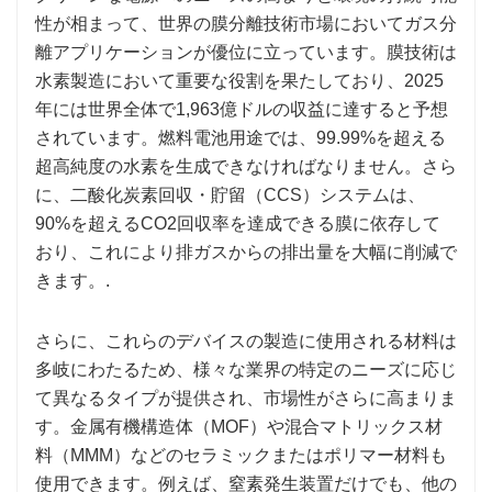
性が相まって、世界の膜分離技術市場においてガス分
離アプリケーションが優位に立っています。膜技術は
水素製造において重要な役割を果たしており、2025
年には世界全体で1,963億ドルの収益に達すると予想
されています。燃料電池用途では、99.99%を超える
超高純度の水素を生成できなければなりません。さら
に、二酸化炭素回収・貯留（CCS）システムは、
90%を超えるCO2回収率を達成できる膜に依存して
おり、これにより排ガスからの排出量を大幅に削減で
きます。.
さらに、これらのデバイスの製造に使用される材料は
多岐にわたるため、様々な業界の特定のニーズに応じ
て異なるタイプが提供され、市場性がさらに高まりま
す。金属有機構造体（MOF）や混合マトリックス材
料（MMM）などのセラミックまたはポリマー材料も
使用できます。例えば、窒素発生装置だけでも、他の