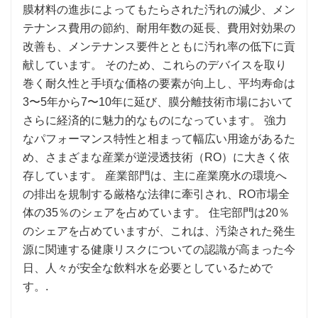
膜材料の進歩によってもたらされた汚れの減少、メン
テナンス費用の節約、耐用年数の延長、費用対効果の
改善も、メンテナンス要件とともに汚れ率の低下に貢
献しています。 そのため、これらのデバイスを取り
巻く耐久性と手頃な価格の要素が向上し、平均寿命は
3〜5年から7〜10年に延び、膜分離技術市場において
さらに経済的に魅力的なものになっています。 強力
なパフォーマンス特性と相まって幅広い用途があるた
め、さまざまな産業が逆浸透技術（RO）に大きく依
存しています。 産業部門は、主に産業廃水の環境へ
の排出を規制する厳格な法律に牽引され、RO市場全
体の35％のシェアを占めています。 住宅部門は20％
のシェアを占めていますが、これは、汚染された発生
源に関連する健康リスクについての認識が高まった今
日、人々が安全な飲料水を必要としているためで
す。.