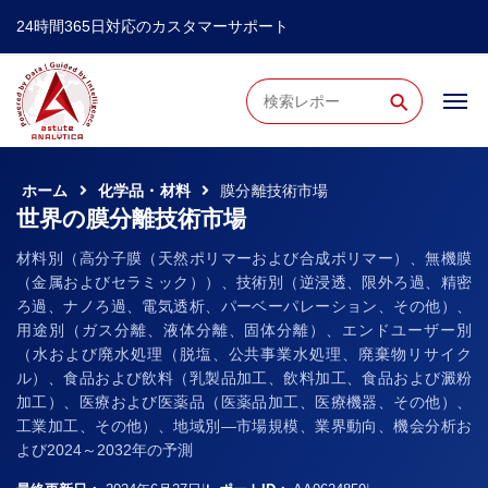
24時間365日対応のカスタマーサポート
⚲
ホーム
化学品・材料
膜分離技術市場
世界の膜分離技術市場
材料別（高分子膜（天然ポリマーおよび合成ポリマー）、無機膜
（金属およびセラミック））、技術別（逆浸透、限外ろ過、精密
ろ過、ナノろ過、電気透析、パーベーパレーション、その他）、
用途別（ガス分離、液体分離、固体分離）、エンドユーザー別
（水および廃水処理（脱塩、公共事業水処理、廃棄物リサイク
ル）、食品および飲料（乳製品加工、飲料加工、食品および澱粉
加工）、医療および医薬品（医薬品加工、医療機器、その他）、
工業加工、その他）、地域別―市場規模、業界動向、機会分析お
よび2024～2032年の予測