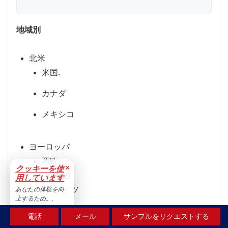
地域別
北米
米国.
カナダ
メキシコ
ヨーロッパ
西欧
×
クッキーを使
英国
用しています
ドイツ
あなたの体験を向
上するため。.
フランス
受け入れる
電話
メール
サンプルをリクエストする