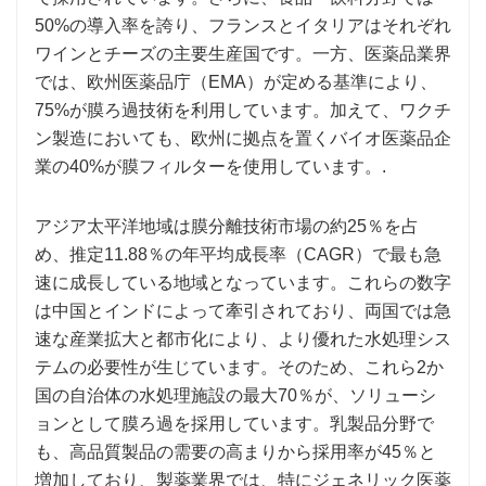
50%の導入率を誇り、フランスとイタリアはそれぞれ
ワインとチーズの主要生産国です。一方、医薬品業界
では、欧州医薬品庁（EMA）が定める基準により、
75%が膜ろ過技術を利用しています。加えて、ワクチ
ン製造においても、欧州に拠点を置くバイオ医薬品企
業の40%が膜フィルターを使用しています。.
アジア太平洋地域は膜分離技術市場の約25％を占
め、推定11.88％の年平均成長率（CAGR）で最も急
速に成長している地域となっています。これらの数字
は中国とインドによって牽引されており、両国では急
速な産業拡大と都市化により、より優れた水処理シス
テムの必要性が生じています。そのため、これら2か
国の自治体の水処理施設の最大70％が、ソリューシ
ョンとして膜ろ過を採用しています。乳製品分野で
も、高品質製品の需要の高まりから採用率が45％と
増加しており、製薬業界では、特にジェネリック医薬