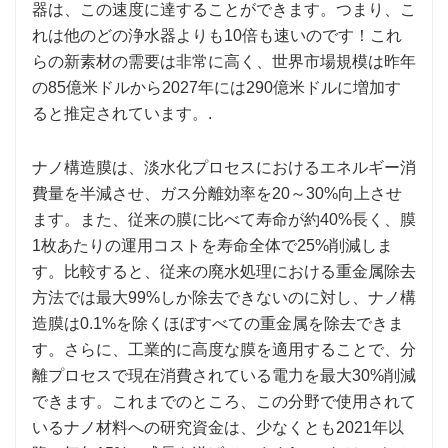
器は、この速度に達することができます。つまり、こ
れは他のどの浄水器よりも10倍も速いのです！これ
らの新素材の需要は非常に高く、世界市場規模は昨年
の85億米ドルから2027年には290億米ドルに増加す
ると推定されています。.
ナノ構造膜は、淡水化プロセスにおけるエネルギー消
費量を半減させ、ガス分離効率を20～30%向上させ
ます。また、従来の膜に比べて寿命が約40%長く、膜
1枚あたりの運用コストを寿命全体で25%削減しま
す。比較すると、従来の廃水処理における重金属除去
方法では最大99%しか除去できないのに対し、ナノ構
造膜は0.1%を除くほぼすべての重金属を除去できま
す。さらに、工業的に高度な膜を適用することで、分
離プロセスで現在消費されている電力を最大30%削減
できます。これまでのところ、この分野で使用されて
いるナノ材料への研究資金は、少なくとも2021年以