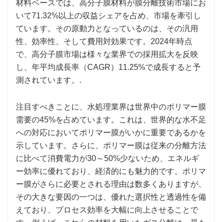
材料ベースでは、高分子膜材料が膜分離技術市場にお
いて71.32%以上の収益シェアを占め、市場を牽引し
ています。その原動力となっているのは、その汎用
性、効率性、そして費用対効果です。2024年時点
で、高分子膜市場は様々な業界での採用拡大を反映
し、年平均成長率（CAGR）11.25%で成長すると予
測されています。.
注目すべきことに、水処理業界は世界中のポリマー膜
需要の45%を占めています。これは、世界的な水不足
への対応においてポリマー膜がいかに重要であるかを
示しています。さらに、ポリマー膜は従来の分離方法
に比べて消費電力が30～50%少ないため、エネルギ
ー効率に優れており、経済的にも魅力的です。ポリマ
ー膜がさらに必要とされる理由は数多くありますが、
その大きな要因の一つは、優れた選択性と透過性を備
えており、プロセス効率を大幅に向上させることで