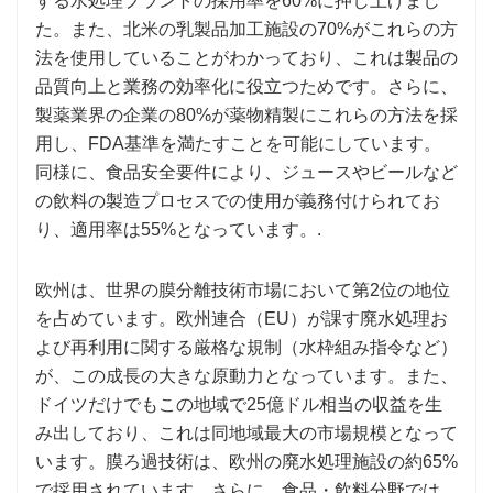
する水処理プラントの採用率を60%に押し上げまし
た。また、北米の乳製品加工施設の70%がこれらの方
法を使用していることがわかっており、これは製品の
品​​質向上と業務の効率化に役立つためです。さらに、
製薬業界の企業の80%が薬物精製にこれらの方法を採
用し、FDA基準を満たすことを可能にしています。
同様に、食品安全要件により、ジュースやビールなど
の飲料の製造プロセスでの使用が義務付けられてお
り、適用率は55%となっています。.
欧州は、世界の膜分離技術市場において第2位の地位
を占めています。欧州連合（EU）が課す廃水処理お
よび再利用に関する厳格な規制（水枠組み指令など）
が、この成長の大きな原動力となっています。また、
ドイツだけでもこの地域で25億ドル相当の収益を生
み出しており、これは同地域最大の市場規模となって
います。膜ろ過技術は、欧州の廃水処理施設の約65%
で採用されています。さらに、食品・飲料分野では