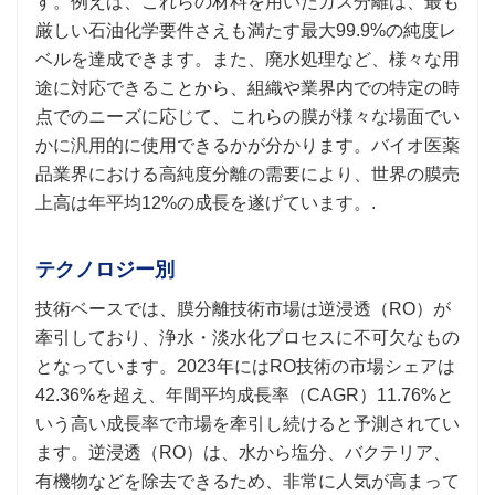
す。例えば、これらの材料を用いたガス分離は、最も
厳しい石油化学要件さえも満たす最大99.9%の純度レ
ベルを達成できます。また、廃水処理など、様々な用
途に対応できることから、組織や業界内での特定の時
点でのニーズに応じて、これらの膜が様々な場面でい
かに汎用的に使用できるかが分かります。バイオ医薬
品業界における高純度分離の需要により、世界の膜売
上高は年平均12%の成長を遂げています。.
テクノロジー別
技術ベースでは、膜分離技術市場は逆浸透（RO）が
牽引しており、浄水・淡水化プロセスに不可欠なもの
となっています。2023年にはRO技術の市場シェアは
42.36%を超え、年間平均成長率（CAGR）11.76%と
いう高い成長率で市場を牽引し続けると予測されてい
ます。逆浸透（RO）は、水から塩分、バクテリア、
有機物などを除去できるため、非常に人気が高まって