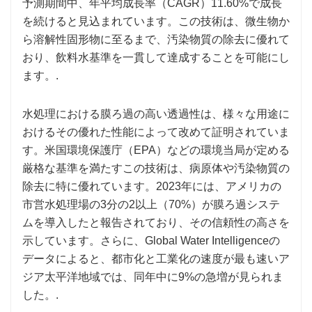
予測期間中、年平均成長率（CAGR）11.60%で成長
を続けると見込まれています。この技術は、微生物か
ら溶解性固形物に至るまで、汚染物質の除去に優れて
おり、飲料水基準を一貫して達成することを可能にし
ます。.
水処理における膜ろ過の高い透過性は、様々な用途に
おけるその優れた性能によって改めて証明されていま
す。米国環境保護庁（EPA）などの環境当局が定める
厳格な基準を満たすこの技術は、病原体や汚染物質の
除去に特に優れています。2023年には、アメリカの
市営水処理場の3分の2以上（70%）が膜ろ過システ
ムを導入したと報告されており、その信頼性の高さを
示しています。さらに、Global Water Intelligenceの
データによると、都市化と工業化の速度が最も速いア
ジア太平洋地域では、同年中に9%の急増が見られま
した。.