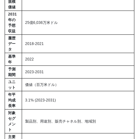
規模
価値
2031
年の
25億6,036万米ドル
予想
収益
履歴
デー
2018-2021
タ
基準
2022
年
予測
2023-2031
期間
ユニ
価値（百万米ドル）
ット
年平
均成
3.1% (2023-2031)
長率
対象
セグ
製品別、用途別、販売チャネル別、地域別
メン
ト
主要