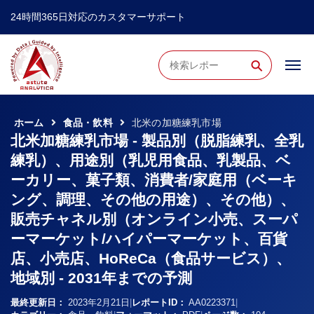
24時間365日対応のカスタマーサポート
⚲
ホーム
食品・飲料
北米の加糖練乳市場
北米加糖練乳市場 - 製品別（脱脂練乳、全乳
練乳）、用途別（乳児用食品、乳製品、ベ
ーカリー、菓子類、消費者/家庭用（ベーキ
ング、調理、その他の用途）、その他）、
販売チャネル別（オンライン小売、スーパ
ーマーケット/ハイパーマーケット、百貨
店、小売店、HoReCa（食品サービス）、
地域別 - 2031年までの予測
最終更新日：
2023年2月21日
|
レポートID：
AA0223371
|