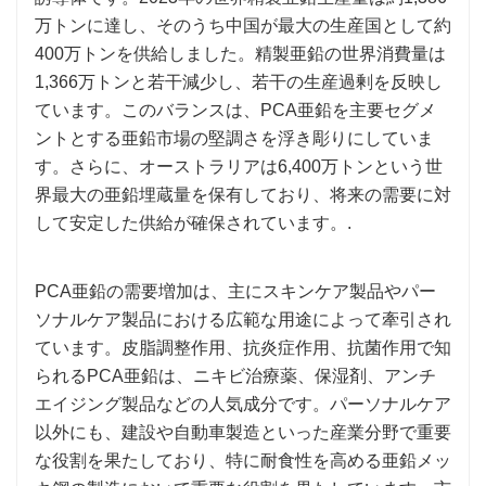
万トンに達し、そのうち中国が最大の生産国として約
400万トンを供給しました。精製亜鉛の世界消費量は
1,366万トンと若干減少し、若干の生産過剰を反映し
ています。このバランスは、PCA亜鉛を主要セグメ
ントとする亜鉛市場の堅調さを浮き彫りにしていま
す。さらに、オーストラリアは6,400万トンという世
界最大の亜鉛埋蔵量を保有しており、将来の需要に対
して安定した供給が確保されています。.
PCA亜鉛の需要増加は、主にスキンケア製品やパー
ソナルケア製品における広範な用途によって牽引され
ています。皮脂調整作用、抗炎症作用、抗菌作用で知
られるPCA亜鉛は、ニキビ治療薬、保湿剤、アンチ
エイジング製品などの人気成分です。パーソナルケア
以外にも、建設や自動車製造といった産業分野で重要
な役割を果たしており、特に耐食性を高める亜鉛メッ