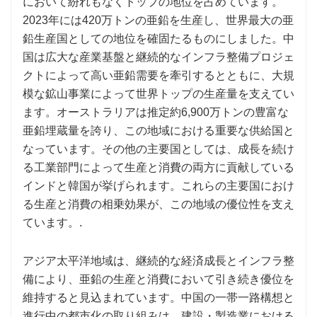
において紛れもなくトップの地位を占めています。
2023年には420万トンの亜鉛を生産し、世界最大の亜
鉛生産国としての地位を確固たるものにしました。中
国は広大な産業基盤と継続的なインフラ整備プロジェ
クトによって高い亜鉛需要を牽引するとともに、大規
模な鉱山事業によって世界トップの生産量を支えてい
ます。オーストラリアは推定約6,900万トンの豊富な
亜鉛埋蔵量を誇り、この地域における重要な供給国と
なっています。その他の主要国としては、成長を続け
る工業部門によって生産と消費の両方に貢献している
インドと韓国が挙げられます。これらの主要国におけ
る生産と消費の相乗効果が、この地域の優位性を支え
ています。.
アジア太平洋地域は、継続的な経済成長とインフラ整
備により、亜鉛の生産と消費において引き続き優位を
維持すると見込まれています。中国の一帯一路構想と
進行中の都市化の取り組みは、建設・製造業における