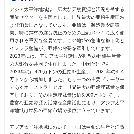
アジア太平洋地域は、広大な天然資源と活況を呈する
産業セクターを主因として、世界最大の亜鉛生産国お
よび消費国となっています。亜鉛は、製造業や建設
業、特に鋼材の腐食防止のための亜鉛メッキに広く使
用される重要な金属です。この地域の急速な都市化と
インフラ整備が、亜鉛の需要を牽引しています。
2023年には、アジア太平洋諸国が世界の亜鉛生産量
の大部分を共同で生産しました。中国だけでも、
2023年には420万トンの亜鉛を生産し、2021年の414
万トンから増加しました。もう一つの主要プレーヤー
であるオーストラリアは、世界最大の亜鉛埋蔵量を保
有しており、その推定埋蔵量は約6,900万トンです。
豊富な亜鉛資源と活発な産業活動により、アジア太平
洋地域は世界の亜鉛市場で優位に立っています。.
アジア太平洋地域において、中国は亜鉛の生産と消費