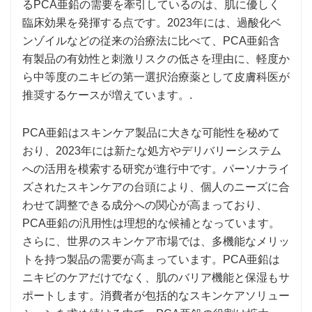
るPCA亜鉛の需要を牽引しているのは、肌に優しく
臨床効果を発揮する点です。2023年には、過酸化ベ
ンゾイルなどの従来の治療法に比べて、PCA亜鉛含
有製品の有効性と刺激リスクの低さを理由に、軽度か
ら中等度のニキビの第一選択治療薬として皮膚科医が
推奨するケースが増えています。.
PCA亜鉛はスキンケア製品に大きな可能性を秘めて
おり、2023年には新たな処方やデリバリーシステム
への活用を模索する研究が進行中です。パーソナライ
ズされたスキンケアの台頭により、個人のニーズに合
わせて調整できる成分への関心が高まっており、
PCA亜鉛の汎用性は理想的な候補となっています。
さらに、世界のスキンケア市場では、多機能なメリッ
トを持つ製品の需要が高まっています。PCA亜鉛は
ニキビのケアだけでなく、肌のバリア機能と保湿もサ
ポートします。消費者が包括的なスキンケアソリュー