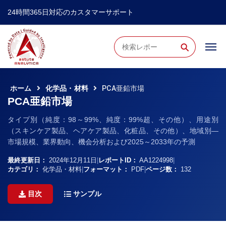
24時間365日対応のカスタマーサポート
⚲
ホーム
化学品・材料
PCA亜鉛市場
PCA亜鉛市場
タイプ別（純度：98～99%、純度：99%超、その他）、用途別
（スキンケア製品、ヘアケア製品、化粧品、その他）、地域別―
市場規模、業界動向、機会分析および2025～2033年の予測
最終更新日：
2024年12月11日
|
レポートID：
AA1224998
|
カテゴリ：
化学品・材料
|
フォーマット：
PDF
|
ページ数：
132
目次
サンプル