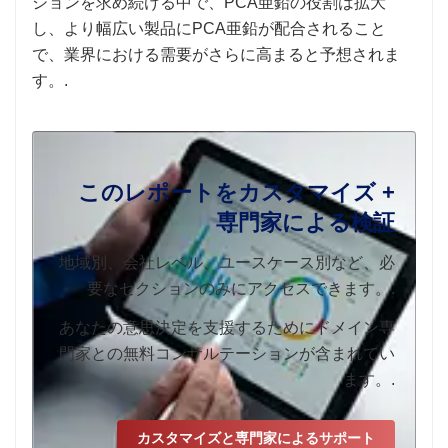
ションを求め続ける中で、PCA亜鉛の役割は拡大
し、より幅広い製品にPCA亜鉛が配合されること
で、業界における需要がさらに高まると予想されま
す。.
このレポートをカスタマイズ +
専門家による検証
地域別、会社レベル、ユースケース別など、必
要なセクションのみにアクセスできます。.
あなたの意思決定を支援するためにドメイン専
門家との無料コンサルテーションが含まれてい
ます。.
カスタマイズと専門家によるサポート