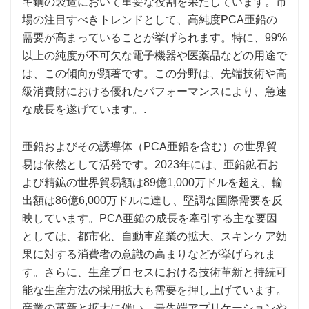
キ鋼の製造において重要な役割を果たしています。市
場の注目すべきトレンドとして、高純度PCA亜鉛の
需要が高まっていることが挙げられます。特に、99%
以上の純度が不可欠な電子機器や医薬品などの用途で
は、この傾向が顕著です。この分野は、先端技術や高
級消費財における優れたパフォーマンスにより、急速
な成長を遂げています。.
亜鉛およびその誘導体（PCA亜鉛を含む）の世界貿
易は依然として活発です。2023年には、亜鉛鉱石お
よび精鉱の世界貿易額は89億1,000万ドルを超え、輸
出額は86億6,000万ドルに達し、堅調な国際需要を反
映しています。PCA亜鉛の成長を牽引する主な要因
としては、都市化、自動車産業の拡大、スキンケア効
果に対する消費者の意識の高まりなどが挙げられま
す。さらに、生産プロセスにおける技術革新と持続可
能な生産方法の採用拡大も需要を押し上げています。
産業の革新と拡大に伴い、最先端アプリケーションや