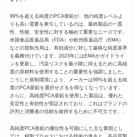
99%を超える純度のPCA亜鉛が、他の純度レベルよ
りも高い需要を牽引しているのは、最終製品の一貫
性、性能、安全性に対する極めて重要なニーズです。
米国食品医薬品局（FDA）や欧州医薬品庁（EMA）
などの規制当局は、有効成分に対して厳格な純度基準
を義務付けています。2023年にはEMAがガイドライ
ンを更新し、汚染リスクを最小限に抑えるために高純
度の原材料を使用することの重要性を強調しました。
こうした規制環境により、メーカーは99%を超える純
度のPCA亜鉛を選択せざるを得なくなっています。
さらに、高純度PCA亜鉛を使用した製品は、優れた
安定性と有効性が実証されており、これはブランドの
評判と消費者の信頼を維持するために不可欠です。.
高純度PCA亜鉛の優位性を可能にした主な要因とし
ては、精製プロセスにおける技術の進歩と、高品質製