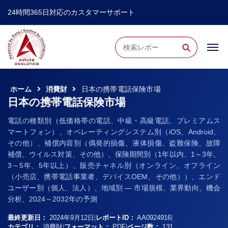
24時間365日対応のカスタマーサポート
⚲
ホーム
消費財
日本の携帯電話保険市場
日本の携帯電話保険市場
電話の種類別（低価格帯の電話、中級・高級電話、プレミアムス
マートフォン）、オペレーティングシステム別（iOS、Android、
その他）、補償内容別（偶発的損傷、液体損傷、盗難保険、故障
補償、ウイルス対策、その他）、保険期間別（1年以内、1～3年、
3～5年、5年以上）、販売チャネル別（オンライン、オフライン
（小売店、携帯電話事業者、デバイスOEM、その他））、エンド
ユーザー別（個人、法人）、地域別 ― 市場規模、業界動向、機会
分析、2024～2032年の予測
最終更新日：
2024年9月12日
|
レポートID：
AA0924916
|
カテゴリ：
消費財
|
フォーマット：
PDF
|
ページ数：
131