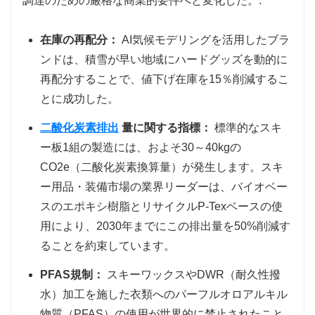
調達のための厳格な商業的要件へと変化した。.
在庫の再配分：
AI気候モデリングを活用したブラ
ンドは、積雪が早い地域にハードグッズを動的に
再配分することで、値下げ在庫を15％削減するこ
とに成功した。
二酸化炭素排出
量に関する指標：
標準的なスキ
ー板1組の製造には、およそ30～40kgの
CO2e（二酸化炭素換算量）が発生します。スキ
ー用品・装備市場の業界リーダーは、バイオベー
スのエポキシ樹脂とリサイクルP-Texベースの使
用により、2030年までにこの排出量を50%削減す
ることを約束しています。
PFAS規制：
スキーワックスやDWR（耐久性撥
水）加工を施した衣類へのパーフルオロアルキル
物質（PFAS）の使用が世界的に禁止されたこと