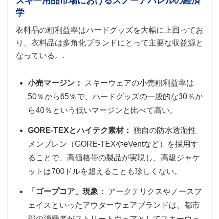
スキー用品市場におけるスノーアパレルの経済
学
衣料品の粗利益率はハードグッズを大幅に上回ってお
り、衣料品は多角化ブランドにとって主要な収益源と
なっている。.
小売マージン：
スキーウェアの小売粗利益率は
50％から65％で、ハードグッズの一般的な30％か
ら40％という低いマージンと比べて高い。
GORE-TEXとハイテク素材：
独自の防水透湿性
メンブレン（GORE-TEXやeVentなど）を採用す
ることで、高価格帯の製品が実現し、高級ジャケ
ットは700ドルを超えることも珍しくない。
「ゴープコア」現象：
アークテリクスやノースフ
ェイスといったアウターウェアブランドは、都市
部の消費者がストリートウェアとしてスキーウェ