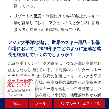
回っている。
リゾートの密度：
米国だけでも480以上のスキー
場が営業しており、アクセスの良さから常に新規
参入者が補充される体制が整っている。
アジア太平洋地域は、世界のスキー用品・装備
市場において、2025年までどのように急速な成
長を維持していくのでしょうか？
北京冬季オリンピックの遺産は、今なお高い商業的利
益をもたらし続けている。中間層のウィンタースポー
ツ参加拡大を目指す政府の施策により、アジア太平洋
×
クッキーを使
地域はニッチな市場から高成長の原動力へと変貌を遂
用しています
げた。広大な屋内スキー場を含むインフラ整備は、ウ
あなたの体験を向
ィンタースポーツを厳しい季節的・地理的制約から解
上するため。.
放した。アジア太平洋地域は、調査期間中に年平均成
受け入れる
電話
メール
サンプルをリクエストする
長率（CAGR）6.36%で成長すると予測されている。.