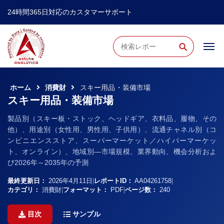
24時間365日対応のカスタマーサポート
⚲
ホーム
消費財
スキー用品・装備市場
スキー用品・装備市場
製品別（スキー板・ストック、ヘッドギア、衣料品、履物、その
他）、用途別（女性用、男性用、子供用）、流通チャネル別（コ
ンビニエンスストア、スーパーマーケット／ハイパーマーケッ
ト、オンライン）、地域別―市場規模、業界動向、機会分析およ
び2026年～2035年の予測
最終更新日：
2026年4月11日
|
レポートID：
AA04261758
|
カテゴリ：
消費財
|
フォーマット：
PDF
|
ページ数：
240
目次
サンプル