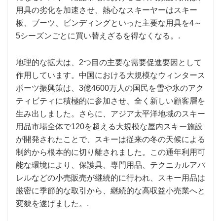
用具の劣化を加速させ、熱心なスキーヤーはスキー
板、ブーツ、ビンディングといった主要な用具を4～
5シーズンごとに買い替えざるを得なくなる。.
地理的な拡大は、2つ目の主要な需要促進要因として
作用しています。中国における大規模なウィンタース
ポーツ振興策は、3億4600万人の国民を雪や氷のアク
ティビティに積極的に参加させ、全く新しい顧客層を
生み出しました。さらに、アジア太平洋地域のスキー
用品市場全体で120を超える大規模な屋内スキー施設
が開発されたことで、スキーは従来の冬の天候による
制約から根本的に切り離されました。この通年利用可
能な環境により、保護具、専門用品、テクニカルアパ
レルなどの小売販売が継続的に行われ、スキー用品は
厳密に季節的な取引から、継続的な高収益小売業へと
変貌を遂げました。.