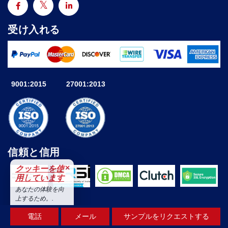
受け入れる
9001:2015
27001:2013
信頼と信用
×
クッキーを使
用しています
あなたの体験を向
上するため。.
受け入れる
電話
メール
サンプルをリクエストする
© 2025 Astute Analytica All Rights Reserved By Astute