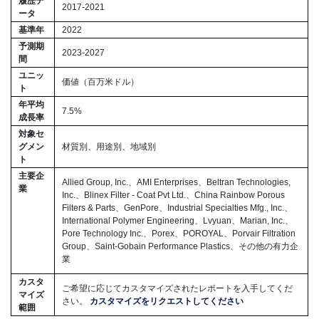
履歴デ
2017-2021
ータ
基準年
2022
予測期
2023-2027
間
ユニッ
価値（百万米ドル）
ト
年平均
7.5%
成長率
対象セ
グメン
材質別、用途別、地域別
ト
主要企
Allied Group, Inc.、AMI Enterprises、Beltran Technologies,
業
Inc.、Blinex Filter - Coat Pvt Ltd.、China Rainbow Porous
Filters & Parts、GenPore、Industrial Specialties Mfg., Inc.、
International Polymer Engineering、Lvyuan、Marian, Inc.、
Pore Technology Inc.、Porex、POROYAL、Porvair Filtration
Group、Saint-Gobain Performance Plastics、その他の有力企
業
カスタ
ご希望に応じてカスタマイズされたレポートを入手してくだ
マイズ
さい。
カスタマイズをリクエストしてください
範囲