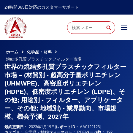
24時間365日対応のカスタマーサポート
⚲
ホーム
化学品・材料
焼結多孔質プラスチックフィルター市場
世界の焼結多孔質プラスチックフィルター
市場 – (材質別 - 超高分子量ポリエチレン
(UHMWPE)、高密度ポリエチレン
(HDPE)、低密度ポリエチレン (LDPE)、そ
の他; 用途別 - フィルター、アプリケータ
ー、その他; 地域別) - 業界動向、市場規
模、機会予測、2027年
最終更新日：
2023年1月19日
|
レポートID：
AA0122123
|
カテゴリ：
化学品・材料
|
フォーマット：
PDF
|
ページ数：
192