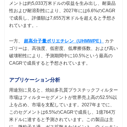
メントは約5,033万米ドルの収益を生み出し、耐薬品
性および耐溶剤性により、2027年には6.6%のCAGR
で成長し、評価額は7,655万米ドルを超えると予想さ
れています。.
一方、
超高分子量ポリエチレン（UHMWPE）
カテ
ゴリーは、高強度、低密度、低摩擦係数、および高い
破壊靭性により、予測期間中に10.5%という最高の
CAGRで成長すると予想されています。
アプリケーション分析
用途別に見ると、焼結多孔質プラスチックフィルター
市場はフィルターセグメントが世界売上高の52.5%以
上を占め、市場を支配しています。2027年までに、
このセグメントは6.5%のCAGRで成長し、1億764万
米ドルに達すると予測されています。この製品は主
に、微粒子ろ過、ガス拡散またはベント、ウィッキン