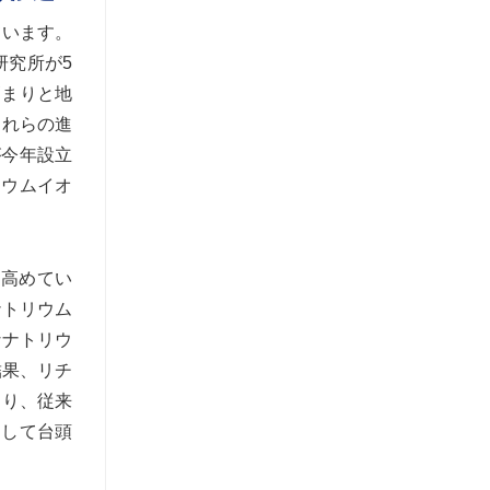
ています。
研究所が5
高まりと地
これらの進
が今年設立
リウムイオ
す高めてい
ナトリウム
なナトリウ
結果、リチ
まり、従来
として台頭