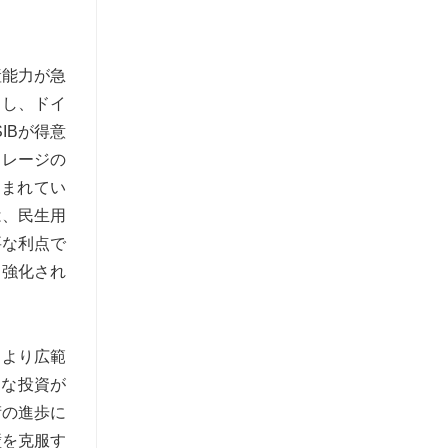
産能力が急
引し、ドイ
SIBが得意
トレージの
込まれてい
は、民生用
要な利点で
らに強化され
は、より広範
的な投資が
術の進歩に
壁を克服す