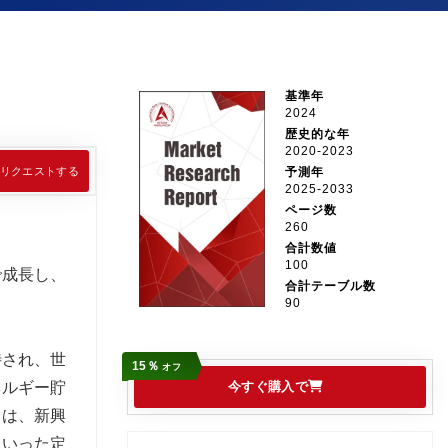
基準年
2024
歴史的な年
2020-2023
リクエストする
予測年
2025-2033
ページ数
260
合計数値
100
で成長し、
合計テーブル数
90
待され、世
15％
オフ
ネルギー貯
今すぐ購入で
トは、新興
といった定