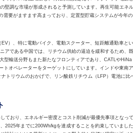
の堅調な市場が形成されると予測しています。再生可能エネ
への需要がますます高まっており、定置型貯蔵システムが今年の
（EV）、特に電動バイク、電動スクーター、短距離通勤車と
ニアである中国では、リチウム供給の逼迫を緩和するため、
輸送分野もまた新たなフロンティアであり、CATLやHiNa Bat
リートオペレーターをターゲットにしています。インドや東南
ナトリウムのおかげで、リン酸鉄リチウム（LFP）電池に比べ
。
ト
進歩しており、エネルギー密度とコスト削減が最優先事項となっ
IBは、2025年までに200Wh/kgを達成することを約束していま