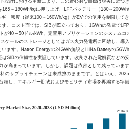
ド設計における革新により、この野心的な目標は現実に近づ
165～180Wh/kgに押し上げ、LFPバッテリー（180～200Wh
ギー密度（従来100～160Wh/kg）がEVでの使用を制限して
す。コスト面では、SIBが際立っており、1GWhの発電でLF
が40～50ドル/kWh、定置用アプリケーションのシステムコス
ッドスケールのストレージとしてはガス火力発電所に匹敵し、導
tron Energyの24GWh施設とHiNa Batteryの5G
nland認証はSIBの信頼性を実証しています。改良された電解質など
争力が高まっています。しかし、課題は依然として残っていま
材料のサプライチェーンは未成熟のままです。とはいえ、202
て台頭し、エネルギー貯蔵およびモビリティ市場を再編する準