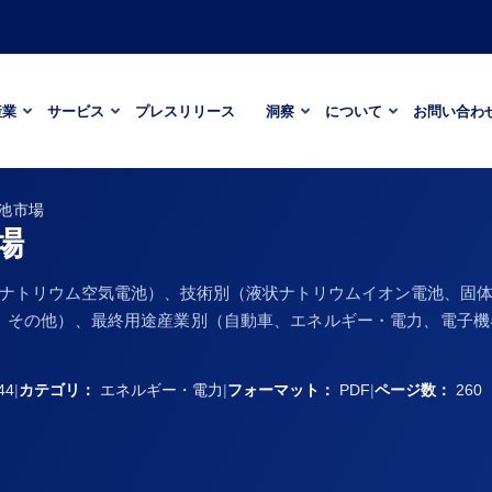
産業
サービス
プレスリリース
洞察
について
お問い合わ
池市場
場
ナトリウム空気電池）、技術別（液状ナトリウムイオン電池、固
品、その他）、最終用途産業別（自動車、エネルギー・電力、電子
44
|
カテゴリ：
エネルギー・電力
|
フォーマット：
PDF
|
ページ数：
260