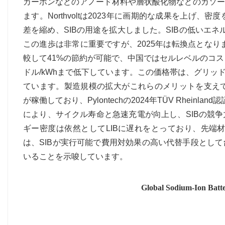
カーボンなどのアノード材料や層状酸化物などのカソー
ます。Northvoltは2023年に画期的な成果を上げ、密度を
差を縮め、SIBの用途を拡大しました。SIBの低いエネル
この進歩は非常に重要ですが、2025年は転換点となりま
較して41%の節約が可能で、中国ではセルレベルのコスト
ドル/kWhまで低下しています。この価格帯は、グリ
ています。製造規模の拡大がこれらのメリットを支えています。Na
が稼働しており、Pylontechの2024年TÜV Rhei
により、サイクル寿命と急速充電が向上し、SIBの競
ギー密度は依然としてLIBに遅れをとっており、先端
は、SIBが実行可能で費用対効果の高い代替手段とし
いることを示唆しています。