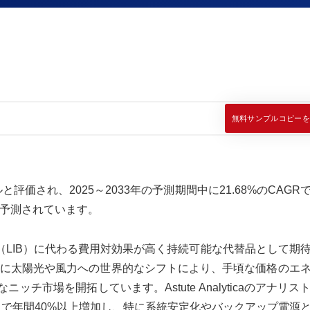
無料サンプルコピーを
と評価され、2025～2033年の予測期間中に21.68%のCAGR
と予測されています。
（LIB）に代わる費用対効果が高く持続可能な代替品として期
に太陽光や風力への世界的なシフトにより、手頃な価格のエ
ッチ市場を開拓しています。Astute Analyticaのアナリス
まで年間40%以上増加し、特に系統安定化やバックアップ電源