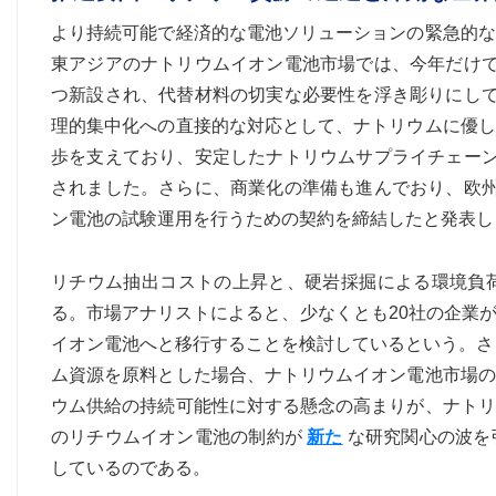
より持続可能で経済的な電池ソリューションの緊急的な
東アジアのナトリウムイオン電池市場では、今年だけで
つ新設され、代替材料の切実な必要性を浮き彫りにして
理的集中化への直接的な対応として、ナトリウムに優し
歩を支えており、安定したナトリウムサプライチェーン
されました。さらに、商業化の準備も進んでおり、欧州
ン電池の試験運用を行うための契約を締結したと発表し
リチウム抽出コストの上昇と、硬岩採掘による環境負
る。市場アナリストによると、少なくとも20社の企業
イオン電池へと移行することを検討しているという。さ
ム資源を原料とした場合、ナトリウムイオン電池市場の
ウム供給の持続可能性に対する懸念の高まりが、ナトリ
のリチウムイオン電池の制約が
新た
な研究関心の波を
しているのである。