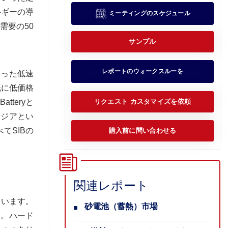
ルギーの導
ミーティングのスケジュール
需要の50
サンプル
レポートのウォークスルーを
いった低速
既に低価格
teryと
リクエスト カスタマイズを依頼
アジアとい
てSIBの
購入前に問い合わせる
関連レポート
ています。
砂電池（蓄熱）市場
した。ハード