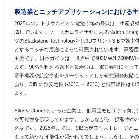
製造業とニッチアプリケーションにおける主
2025年のナトリウムイオン電池市場の発展は、生産
増しています。ノースカロライナ州にあるNatron Ene
ツのBlackstone Technology社は3Dプリント
とするニッチな用途によって補完されています。高密度
主流です。日本ガイシは、世界中で600MW/4,200M
ます。90%を超える効率と長寿命は、電力会社にとっ
電子機器や航空宇宙をターゲットとした研究開発段階に
あり、SIB の熱安定性 (-30°C ～ 60°C) と低可燃
ます。
AltrisやClariosといった企業は、低電圧モビリティ向
な可能性を示唆しています。しかしながら、拡張性のハ
必要です。2025年までに、SIBは定置型ストレージ
よって新たな可能性が開かれるでしょう。しかし、その