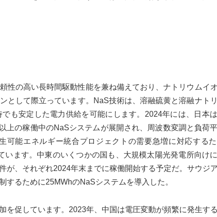
信頼性の高い長時間駆動性能を兼ね備えており、ナトリウムイ
ョンとして際立っています。NaS技術は、溶融硫黄と溶融ナト
でも安定した電力供給を可能にします。2024年には、日本
0以上の稼働中のNaSシステムが展開され、周波​​数変調と負荷
生可能エネルギー統合プロジェクトの需要急増に対応するた
告しています。中東のいくつかの国も、大規模太陽光発電所向けに
5件が、それぞれ2024年末までに稼働開始する予定だ。サウジ
するために25MWhのNaSシステムを導入した。
加を促しています。2023年、中国は電圧変動が頻繁に発生す