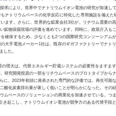
探求により、世界中でナトリウムイオン電池の研究が加速し
もナトリウムベースの化学反応に特化した専用施設を備えた
います。さらに、世界的な鉱業会社3社が、リチウム需要の
い鉱物採掘現場の評価を進めています。同時に、政策介入も
を確保するため、少なくとも2つの国際研究コンソーシアム
の大手電池メーカー1社は、既存のギガファクトリーでナト
ました。
荷の増大は、代替エネルギー貯蔵システムの必要性をますま
が、研究開発投資の一部をリチウムベースのプロトタイプから
らに、2023年初頭に発表された専門的な評価では、再生可能
二酸化炭素排出量が著しく低いことが明らかになった。その
ウムベースのソリューションの商業化を加速させている。つ
引き起こし、ナトリウムイオン電池が競争力のある代替手段