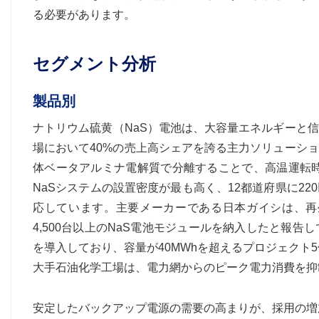
る必要があります。
セグメント分析
製品別
ナトリウム硫黄（NaS）電池は、大容量エネルギーと
場において40%の売上高シェアを誇る主力ソリューシ
体ベータアルミナ電解質で分離することで、高温運転時
NaSシステムの設置密度が最も高く、12都道府県に22
応しています。主要メーカーである日本ガイシは、再
4,500台以上のNaS電池モジュールを納入したと報
を導入しており、容量が40MWhを超えるプロジェクト
大手石油化学工場は、電力網からのピーク電力消費を抑制
安定したバックアップ電源の需要の高まりが、採用の増