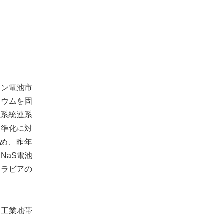
オン電池市
リウムを固
は系統連系
平準化に対
め、昨年
NaS電池
アラビアの
る工業地帯