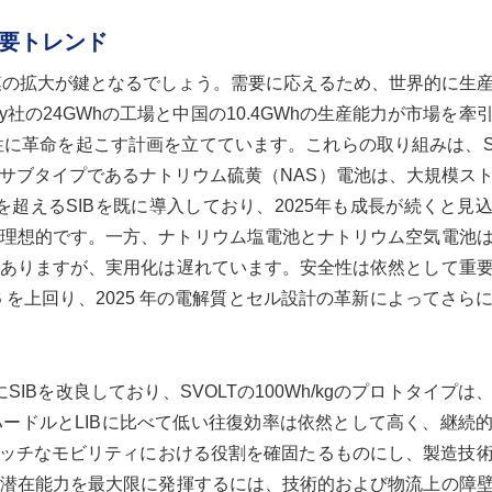
要トレンド
規模の拡大が鍵となるでしょう。需要に応えるため、世界的に生
rgy社の24GWhの工場と中国の10.4GWhの生産能力が市場を牽
SIBで効率性に革命を起こす計画を立てています。これらの取り組みは、
サブタイプであるナトリウム硫黄（NAS）電池は、大規模ス
Whを超えるSIBを既に導入しており、2025年も成長が続くと見
て理想的です。一方、ナトリウム塩電池とナトリウム空気電池
ありますが、実用化は遅れています。安全性は依然として重
性は LIB を上回り、2025 年の電解質とセル設計の革新によってさ
けにSIBを改良しており、SVOLTの100Wh/kgのプロトタイプ
ードルとLIBに比べて低い往復効率は依然として高く、継続
とニッチなモビリティにおける役割を確固たるものにし、製造技
潜在能力を最大限に発揮するには、技術的および物流上の障