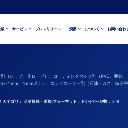
産業
サービス
プレスリリース
洞察
について
お問い合わ
別（ロープ、非ロープ）、コーティングタイプ別（PVC、亜鉛
mm、1.6 mm～4 mm、4 mm以上）、エンドユーザー別（石油・ガス、
4
|
カテゴリ：
産業機械・重機
|
フォーマット：
PDF
|
ページ数：
248