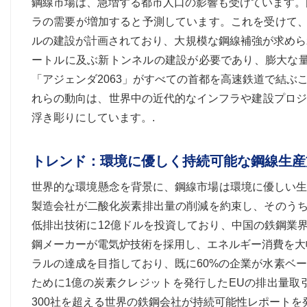
鋼線市場は、急増する都市人口の影響も受けています。国
ラの需要が増加すると予測しています。これを受けて、
ルの建設が計画されており、大規模な鋼線補強が求めら
ートルに及ぶ新トンネルの建設が必要であり、膨大な量
「アジェンダ2063」がすべての首都を高速鉄道で結
れらの動向は、世界中の近代的なインフラや建設プロジ
浮き彫りにしています。.
トレンド：環境に優しく持続可能な鋼線生産
世界的な環境懸念を背景に、鋼線市場は環境に優しい生産
製造会社が二酸化炭素排出量の削減を約束し、そのうち
低排出技術に12億ドルを投資しており、中国の鉄鋼業界
鋼メーカーが電気炉技術を採用し、エネルギー消費を大
ラルの達成を目指しており、既に60%の企業が水素ベ
ために1億の炭素クレジットを発行したEUの排出量取
300社を超える世界の鉄鋼会社が持続可能性レポートを