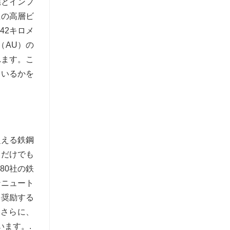
宅とインフ
上の高層ビ
42キロメ
（AU）の
れます。こ
ているかを
超える鉄鋼
界だけでも
80社の鉄
ンニュート
を奨励する
。さらに、
ます。.