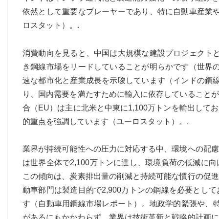
依然として重要なプレーヤーであり、特に自動車産業や
ロスタット）。.
消費動向を見ると、中国は大規模な建設プロジェクトと
き鋼線市場をリードしていることが明らかです（世界の
速な都市化と産業成長を示唆しています（インドの鋼線
り、国内需要を満たすために輸入に依存していることが
合（EU）は主に北米と中東に1,100万トンを輸出し
的重点を強調しています（ユーロスタット）。.
業界が持続可能性への圧力に対応する中、環境への配慮
は世界全体で2,100万トンに達し、環境負荷の低減
この傾向は、炭素排出量の削減と持続可能な慣行の促進
動車部門は製造目的で2,900万トンの鋼線を必要と
す（自動車用鋼線市場レポート）。地政学的緊張や、特
があるにもかかわらず、業界は技術革新と戦略的計画に