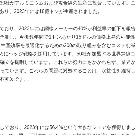
30社がアルミニウムおよび複合線の生産に投資しています。
り、2023年には18億トンが生産されました。.
おり、2023年には鋼線メーカーの40%が利益率の低下を報
と予測し、今後数年間で1トンあたり15ドルの価格上昇の可能
生産効率を最適化するための200の取り組みを含むコスト削
ためにヘッジ戦略を採用しています。50社が加盟する世界鋼線
確立を提唱しています。これらの努力にもかかわらず、業界
っています。これらの問題に対処することは、収益性を維持
不可欠です。.
ており、2023年には56.4%という大きなシェアを獲得しま