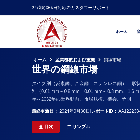
24時間365日対応のカスタマーサポート
ホーム
ホーム
産業機械および重機
鋼線市場
世界の鋼線市場
タイプ別（炭素鋼、合金鋼、ステンレス鋼）、形状
別（0.01 mm～0.8 mm、0.01 mm～0.8 
年～2032年の業界動向、市場規模、機会、予測
最終更新日：
2024年9月30日
|
レポートID：
AA122233
目次
サンプル