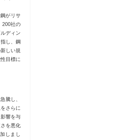
鉄鋼がリサ
200社の
ビルディン
目指し、鋼
の新しい規
能性目標に
に急騰し、
担をさらに
に影響を与
定さを悪化
増加しまし