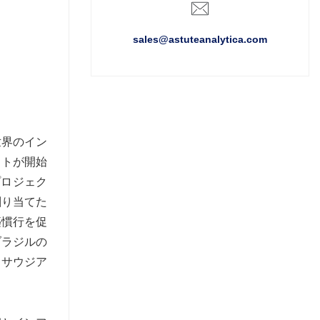
sales@astuteanalytica.com
世界のイン
クトが開始
プロジェク
割り当てた
築慣行を促
ブラジルの
、サウジア