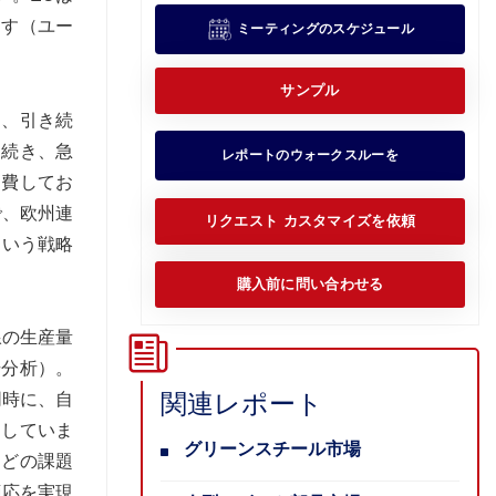
ます（ユー
ミーティングのスケジュール
サンプル
し、引き続
に続き、急
レポートのウォークスルーを
消費してお
で、欧州連
リクエスト カスタマイズを依頼
という戦略
購入前に問い合わせる
線の生産量
場分析）。
関連レポート
同時に、自
にしていま
グリーンスチール市場
などの課題
適応を実現