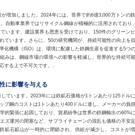
増加しました。2024年には、世界で約6億3,000万トンの
た。自動車業界ではリサイクル鋼線が積極的に活用されており、
ています。建設業界も恩恵を受けており、150件のグリーン
れています。さらに、50の研究機関が、持続可能性の向上を
準化機構（ISO）は、環境に配慮した鉄鋼生産を促進する5つ
組みは、鋼線市場の環境への影響を軽減し、世界的な持続可
応する上で不可欠です。.
性に影響を与える
ています。2023年には鉄鉱石価格が1トンあたり125ドル
ップ鋼のコストは1トンあたり400ドルに達し、メーカーの負
学的緊張に起因しており、貿易紛争は世界の鉄鋼輸出の60%
スエズ運河の閉塞など、サプライチェーンの混乱も価格の不安
50の鉄鉱石鉱山が一時的に閉鎖され、供給が減少し、コストが