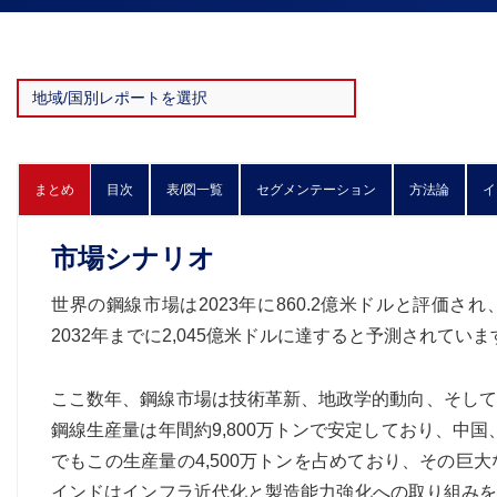
まとめ
目次
表/図一覧
セグメンテーション
方法論
イ
市場シナリオ
世界の鋼線市場は2023年に860.2億米ドルと評価され、
2032年までに2,045億米ドルに達すると予測されていま
ここ数年、鋼線市場は技術革新、地政学的動向、そして
鋼線生産量は年間約9,800万トンで安定しており、中
でもこの生産量の4,500万トンを占めており、その
インドはインフラ近代化と製造能力強化への取り組みを強