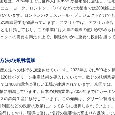
連は、2050年までに世界人口の68%が都市部に居住し、住
ニューヨーク、ロンドン、ドバイなどの大都市では200棟以
れています。ロンドンのクロスレール・プロジェクトだけでも
の鋼線需要を物語っています。アフリカでは、アフリカ連合
ぶことを目指しており、この事業には大量の鋼線の使用が求めら
ェクトの需要を満たす上で、鋼線がいかに重要な役割を担っ
方法の採用増加
方法への移行を加速させています。2023年までに500社を
120社がグリーン生産技術を導入しています。欧州の鉄鋼業
では400の環境に優しい工場が建設されています。米国では、
幅に削減しています。日本の鉄鋼業界は2050年までにカーボ
ースの鉄鋼生産に移行しています。この傾向は、グリーン製造
引制度などの政府の政策によってさらに後押しされています
発行しており、環境に優しい慣行の重要性の高まりを反映してい