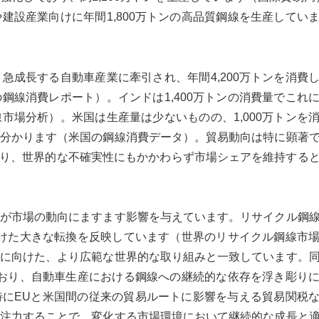
建設産業向けに年間1,800万トンの高品質鋼線を生産してい
急成長する自動車産業に牽引され、年間4,200万トンを消費
鋼線消費レポート）。インドは1,400万トンの消費量でこれ
市場分析）。米国は生産量は少ないものの、1,000万トンを
分かります（米国の鋼線消費データ）。貿易動向は特に顕著
ており、世界的な不確実性にもかかわらず市場シェアを維持する
が市場の動向にますます影響を与えています。リサイクル鋼
に向けた大きな転換を反映しています（世界のリサイクル鋼線市
に向けた、より広範な世界的な取り組みと一致しています。
しており、自動車生産における鋼線への継続的な依存を浮き彫り
にEUと米国間の従来の貿易ルートに影響を与える貿易関税
注力することで、変化する市場環境において継続的な成長と