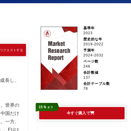
基準年
2023
歴史的な年
2019-2022
リクエストする
予測年
2024-2032
ページ数
248
合計数値
137
で成長し、
合計テーブル数
78
た。世界の
15％
オフ
。中国だけ
今すぐ購入で
）。一方、
）。EUは