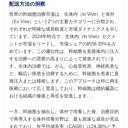
配送方法の洞察
世界の幹細胞治療市場は、生体内（In Vivo）と体外
（Ex Vivo）という2つの主要カテゴリーに分類され、
それぞれが明確な成長軌道と市場ダイナミクスを示し
ています。2024年時点で、生体内（In Vivo）セグメ
ントが市場をリードし、市場シェアの約56.35%を占
めています。この優位性は、幹細胞を直接体内に注入
する治療への需要の高まりによって推進されていま
す。生体内治療では、がん、心血管疾患、神経疾患な
ど、幅広い疾患を治療するために、幹細胞を患者に直
接注入または移植します。このアプローチは特に再生
医療において広く普及しており、幹細胞は標的臓器に
おける組織の修復と再生を促進します。.
一方、幹細胞を抽出し、体外で培養した後、治療目的
で再導入する体外培養分野は、最も急速な成長が見込
まれており、年平均成長率（CAGR）は24.36%と予