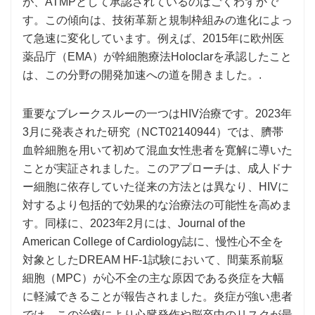
が、ATMPとして承認されているのはごくわずかで
す。この傾向は、技術革新と規制枠組みの進化によっ
て急速に変化しています。例えば、2015年に欧州医
薬品庁（EMA）が幹細胞療法Holoclarを承認したこと
は、この分野の開発加速への道を開きました。.
重要なブレークスルーの一つはHIV治療です。2023年
3月に発表された研究（NCT02140944）では、臍帯
血幹細胞を用いて初めて混血女性患者を寛解に導いた
ことが実証されました。このアプローチは、成人ドナ
ー細胞に依存していた従来の方法とは異なり、HIVに
対するより包括的で効果的な治療法の可能性を高めま
す。同様に、2023年2月には、Journal of the
American College of Cardiology誌に、慢性心不全を
対象としたDREAM HF-1試験において、間葉系前駆
細胞（MPC）が心不全の主な原因である炎症を大幅
に軽減できることが報告されました。炎症が強い患者
では、この治療により心臓発作や脳卒中のリスクが最