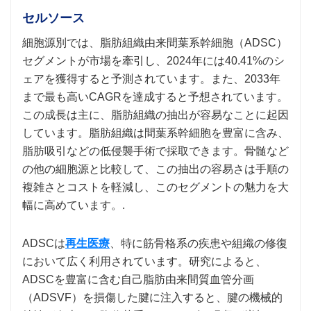
セルソース
細胞源別では、脂肪組織由来間葉系幹細胞（ADSC）
セグメントが市場を牽引し、2024年には40.41%のシ
ェアを獲得すると予測されています。また、2033年
まで最も高いCAGRを達成すると予想されています。
この成長は主に、脂肪組織の抽出が容易なことに起因
しています。脂肪組織は間葉系幹細胞を豊富に含み、
脂肪吸引などの低侵襲手術で採取できます。骨髄など
の他の細胞源と比較して、この抽出の容易さは手順の
複雑さとコストを軽減し、このセグメントの魅力を大
幅に高めています。.
ADSCは
再生医療
、特に筋骨格系の疾患や組織の修復
において広く利用されています。研究によると、
ADSCを豊富に含む自己脂肪由来間質血管分画
（ADSVF）を損傷した腱に注入すると、腱の機械的