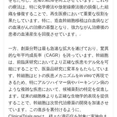
をもたらし、患者の転帰を向上させています。これら
の療法は、特に化学療法や放射線療法後の損傷した組
織を修復することで、再生医療において重要な役割を
果たしています。特に、造血幹細胞移植は白血病など
の血液がんの治療の基盤となり、強力ながん治療後の
患者の血液産生を回復させています。.
一方、創薬分野は最も急速な拡大を遂げており、驚異
的な年平均成長率（CAGR）を誇っています。幹細胞
は、前臨床研究においてより正確な疾患モデル化を可
能にすることで、医薬品研究に変革をもたらしていま
す。幹細胞はヒトの疾患メカニズムをin vitroで再現で
きるため、特にアルツハイマー病やパーキンソン病の
ような複雑な疾患において、候補薬剤の特定を促進し
ます。従来の細胞株よりも正確な生物学的表現を提供
することで、幹細胞は次世代治療薬の開発を加速させ
ています。この進歩を裏付けるように、
ClinicalTrials.govは、様々な適応症を対象に実施中ま