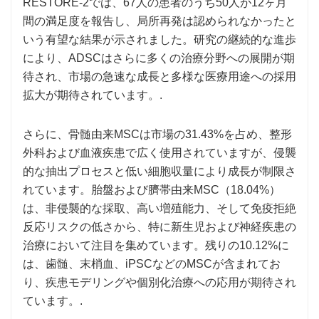
RESTORE-2では、67人の患者のうち50人が12ヶ月
間の満足度を報告し、局所再発は認められなかったと
いう有望な結果が示されました。研究の継続的な進歩
により、ADSCはさらに多くの治療分野への展開が期
待され、市場の急速な成長と多様な医療用途への採用
拡大が期待されています。.
さらに、骨髄由来MSCは市場の31.43%を占め、整形
外科および血液疾患で広く使用されていますが、侵襲
的な抽出プロセスと低い細胞収量により成長が制限さ
れています。胎盤および臍帯由来MSC（18.04%）
は、非侵襲的な採取、高い増殖能力、そして免疫拒絶
反応リスクの低さから、特に新生児および神経疾患の
治療において注目を集めています。残りの10.12%に
は、歯髄、末梢血、iPSCなどのMSCが含まれてお
り、疾患モデリングや個別化治療への応用が期待され
ています。.