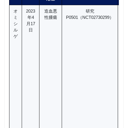
オ
2023
造血悪
研究
あ
ミ
年4
性腫瘍
P0501（NCT02730299）
患
シ
月17
オ
ル
日
ゲ
1
者
注
患
（
a
5
ード
c
3
不
に