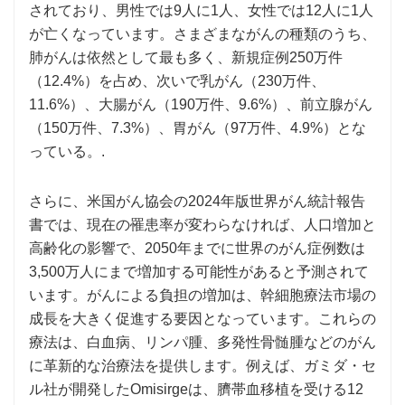
されており、男性では9人に1人、女性では12人に1人
が亡くなっています。さまざまながんの種類のうち、
肺がんは依然として最も多く、新規症例250万件
（12.4%）を占め、次いで乳がん（230万件、
11.6%）、大腸がん（190万件、9.6%）、前立腺がん
（150万件、7.3%）、胃がん（97万件、4.9%）とな
っている。.
さらに、米国がん協会の2024年版世界がん統計報告
書では、現在の罹患率が変わらなければ、人口増加と
高齢化の影響で、2050年までに世界のがん症例数は
3,500万人にまで増加する可能性があると予測されて
います。がんによる負担の増加は、幹細胞療法市場の
成長を大きく促進する要因となっています。これらの
療法は、白血病、リンパ腫、多発性骨髄腫などのがん
に革新的な治療法を提供します。例えば、ガミダ・セ
ル社が開発したOmisirgeは、臍帯血移植を受ける12