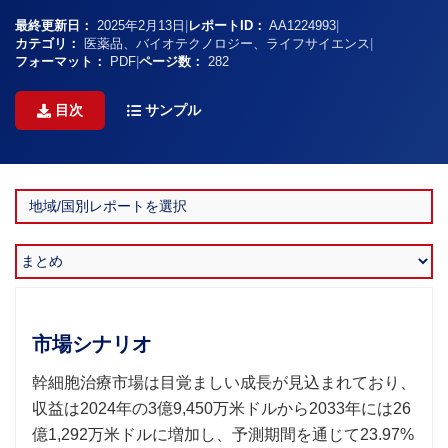
最終更新日：
2025年2月13日
|
レポートID：
AA1224993
|
カテゴリ：
医薬品、バイオテクノロジー、ライフサイエンス
|
フォーマット：
PDF
|
ページ数：
282
目次
サンプル
市場シナリオ
幹細胞治療市場は目覚ましい成長が見込まれており、
収益は2024年の3億9,450万米ドルから2033年には26
億1,292万米ドルに増加し、予測期間を通じて23.97%