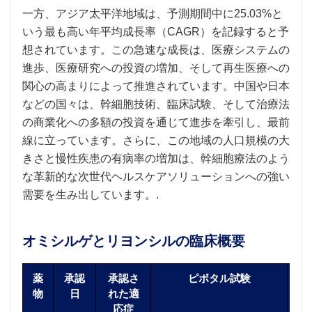
一方、アジア太平洋地域は、予測期間中に25.03%と
いう最も高い年平均成長率（CAGR）を記録すると予
想されています。この急速な成長は、医療システムの
進歩、医療研究への投資の増加、そして再生医療への
関心の高まりによって推進されています。中国や日本
などの国々は、幹細胞技術、臨床試験、そして治療法
の商業化への多額の投資を通じて進歩を牽引し、最前
線に立っています。さらに、この地域の人口規模の大
きさと慢性疾患の有病率の増加は、幹細胞療法のよう
な革新的な次世代ヘルスケアソリューションへの強い
需要を生み出しています。.
オミシルゲとリヨンシルの臨床概要
薬
承認
承認さ
ピボタル試験
物
日
れた適
応症