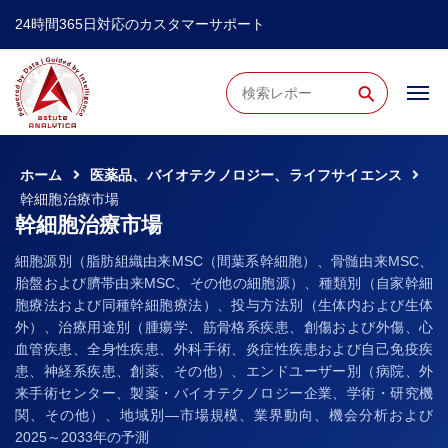
24時間365日対応のカスタマーサポート
⚲
ホーム
医薬品、バイオテクノロジー、ライフサイエンス
幹細胞治療市場
幹細胞治療市場
細胞源別（脂肪組織由来MSC（間葉系幹細胞）、骨髄由来MSC、
胎盤および臍帯由来MSC、その他の細胞源）、種類別（自家幹細
胞療法および同種幹細胞療法）、投与方法別（生体内および生体
外）、治療用途別（腫瘍学、筋骨格系疾患、創傷および外傷、心
血管疾患、全身性疾患、外科手術、炎症性疾患および自己免疫疾
患、神経系疾患、創薬、その他）、エンドユーザー別（病院、外
来手術センター、製薬・バイオテクノロジー企業、学術・研究機
関、その他）、地域別―市場規模、業界動向、機会分析および
2025～2033年の予測