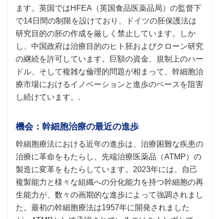
ます。英国ではHFEA（英国食品医薬品局）の監督下
で14日間の制限を設けており、ドイツの胚保護法は
研究目的の胚の作成を厳しく禁止しています。しか
し、中国政府は治療目的のヒト胚およびクローン研究
の継続を許可しています。巨額の資金、規制上のハー
ドル、そして複雑な倫理的問題が相まって、幹細胞治
療市場におけるイノベーションと進歩のペースを阻害
し続けています。.
機会：幹細胞治療の最近の進歩
幹細胞療法における近年の進歩は、治療困難な疾患の
治療に革命をもたらし、先端治療医薬品（ATMP）の
製造に変革をもたらしています。2023年には、自己
複製能力と様々な組織への分化能力を持つ幹細胞の再
生能力が、数々の画期的な進歩によって強調されまし
た。最初の幹細胞療法は1957年に開発されました