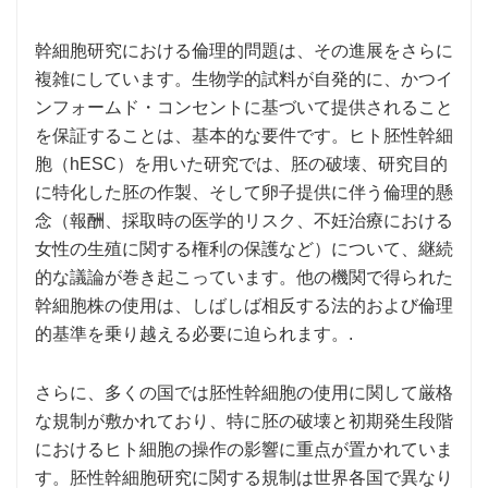
幹細胞研究における倫理的問題は、その進展をさらに
複雑にしています。生物学的試料が自発的に、かつイ
ンフォームド・コンセントに基づいて提供されること
を保証することは、基本的な要件です。ヒト胚性幹細
胞（hESC）を用いた研究では、胚の破壊、研究目的
に特化した胚の作製、そして卵子提供に伴う倫理的懸
念（報酬、採取時の医学的リスク、不妊治療における
女性の生殖に関する権利の保護など）について、継続
的な議論が巻き起こっています。他の機関で得られた
幹細胞株の使用は、しばしば相反する法的および倫理
的基準を乗り越える必要に迫られます。.
さらに、多くの国では胚性幹細胞の使用に関して厳格
な規制が敷かれており、特に胚の破壊と初期発生段階
におけるヒト細胞の操作の影響に重点が置かれていま
す。胚性幹細胞研究に関する規制は世界各国で異なり