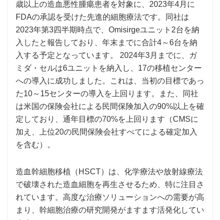
歳以上の造血悪性腫瘍患者を対象に、2023年4月に
FDAの承認を受けた先進的細胞療法です。同社は
2023年第3四半期時点で、Omisirgeユニット2台を納
入したと報告しており、年末までに合計4～6台を納
入する予定となっています。 2024年3月までに、ガ
ミダ・セルは6ユニットを納入し、17の移植センター
への導入に成功しました。これは、当初の目標であっ
た10～15センターの導入を上回ります。また、同社
は米国の保険会社による民間保険加入の90%以上を確
定しており、通年目標の70%を上回ります（CMSに
加え、上位20の民間保険会社すべてによる確定加入
を含む）。
造血幹細胞移植（HSCT）は、化学療法や放射線療法
で破壊された造血細胞を再生させるため、特に注目さ
れています。高度な治療ソリューションへの需要が高
まり、幹細胞治療の研究開発がますます活発化してい