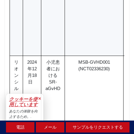
リ
2024
小児患
MSB-GVHD001
重
オ
年12
者にお
(NCT02336230)
ン
月18
ける
（
シ
日
SR-
6
ル
aGvHD
（
×
クッキーを使
用しています
（
あなたの体験を向
上するため。.
（
受け入れる
電話
メール
サンプルをリクエストする
ド