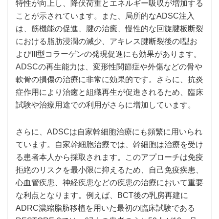
特性が向上し、降伏荷重とエネルギー吸収が増加する
ことが示されています。また、局所的なADSC注入
は、筋機能の促進、腱の治癒、慢性的な回旋腱板断裂
における脂肪浸潤の減少、アキレス腱断裂後のI型お
よびIII型コラーゲンの発現促進にも効果があります。
ADSCの再生能力は、変形性関節症や外傷などの骨や
軟骨の損傷の治療に非常に効果的です。さらに、抗炎
症作用により治癒と組織再生が促進されるため、臨床
試験や治療用途での利用がさらに増加し​​ています。
さらに、ADSCは自家幹細胞治療にも頻繁に用いられ
ています。自家幹細胞治療では、幹細胞は治療を受け
る患者本人から採取されます。このアプローチは免疫
拒絶のリスクを最小限に抑えるため、自己免疫疾患、
心血管疾患、神経疾患などの疾患の治療において重要
な利点となります。例えば、BCT後の乳房再建に
ADRC濃縮脂肪移植を用いた最初の臨床試験である