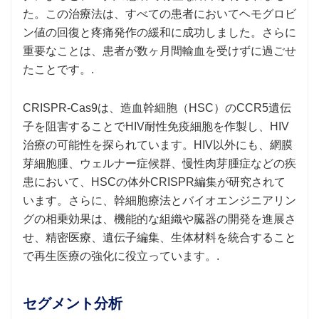
た。この治療法は、すべての患者においてヘモグロビ
ン値の回復と疼痛発作の緩和に成功しました。さらに
重要なことは、患者が数ヶ月間輸血を受けずに過ごせ
たことです。.
CRISPR-Cas9は、造血幹細胞（HSC）のCCR5遺伝
子を阻害することでHIV耐性免疫細胞を作製し、HIV
治療の可能性を探られています。HIV以外にも、網膜
芽細胞腫、ウェルナー症候群、慢性肉芽腫症などの疾
患において、HSCの体外CRISPR編集が研究されて
います。さらに、幹細胞療法とバイオエンジニアリン
グの相乗効果は、機能的な組織や臓器の開発を進展さ
せ、精密医療、遺伝子編集、生体材料を統合すること
で再生医療の強化に役立っています。.
セグメント分析