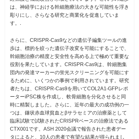
は、神経学における幹細胞療法の大きな可能性を浮き
彫りにし、さらなる研究と商業化を促進していま
す。.
さらに、CRISPR-Cas9などの遺伝子編集ツールの進
歩は、標的を絞った遺伝子改変を可能にすることで、
幹細胞治療の精度と安全性を高める上で極めて重要な
役割を果たしています。CRISPR-Cas9は、幹細胞集
団内の発達マーカーの蛍光スクリーニングを可能にす
るために、いくつかの事例で利用されています。研究
者たちは、CRISPR-Cas9を用いてCOL2A1-GFPレポ
ーターiPSC株を作成し、軟骨細胞を分化させると同
時に精製しました。さらに、近年の最大の成功例の一
つは、鎌状赤血球貧血とβサラセミアの治療薬として
臨床試験で試験されたCRISPRベースの治療法である
CTX001です。ASH 2020会議で報告された患者デー
タによると、10人の患者で有望な結果が得られまし