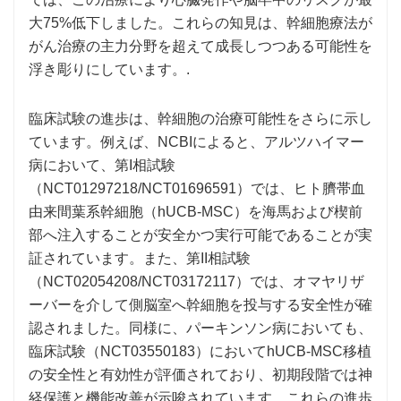
大75%低下しました。これらの知見は、幹細胞療法が
がん治療の主力分野を超えて成長しつつある可能性を
浮き彫りにしています。.
臨床試験の進歩は、幹細胞の治療可能性をさらに示し
ています。例えば、NCBIによると、アルツハイマー
病において、第I相試験
（NCT01297218/NCT01696591）では、ヒト臍帯血
由来間葉系幹細胞（hUCB-MSC）を海馬および楔前
部へ注入することが安全かつ実行可能であることが実
証されています。また、第II相試験
（NCT02054208/NCT03172117）では、オマヤリザ
ーバーを介して側脳室へ幹細胞を投与する安全性が確
認されました。同様に、パーキンソン病においても、
臨床試験（NCT03550183）においてhUCB-MSC移植
の安全性と有効性が評価されており、初期段階では神
経保護と機能改善が示唆されています。これらの進歩