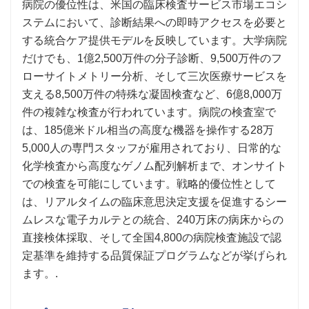
病院の優位性は、米国の臨床検査サービス市場エコシ
ステムにおいて、診断結果への即時アクセスを必要と
する統合ケア提供モデルを反映しています。大学病院
だけでも、1億2,500万件の分子診断、9,500万件のフ
ローサイトメトリー分析、そして三次医療サービスを
支える8,500万件の特殊な凝固検査など、6億8,000万
件の複雑な検査が行われています。病院の検査室で
は、185億米ドル相当の高度な機器を操作する28万
5,000人の専門スタッフが雇用されており、日常的な
化学検査から高度なゲノム配列解析まで、オンサイト
での検査を可能にしています。戦略的優位性として
は、リアルタイムの臨床意思決定支援を促進するシー
ムレスな電子カルテとの統合、240万床の病床からの
直接検体採取、そして全国4,800の病院検査施設で認
定基準を維持する品質保証プログラムなどが挙げられ
ます。.