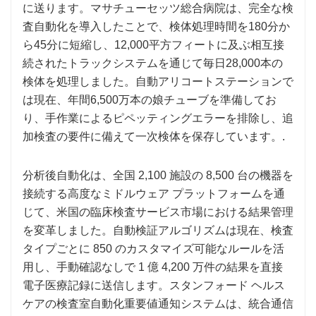
に送ります。マサチューセッツ総合病院は、完全な検
査自動化を導入したことで、検体処理時間を180分か
ら45分に短縮し、12,000平方フィートに及ぶ相互接
続されたトラックシステムを通じて毎日28,000本の
検体を処理しました。自動アリコートステーションで
は現在、年間6,500万本の娘チューブを準備してお
り、手作業によるピペッティングエラーを排除し、追
加検査の要件に備えて一次検体を保存しています。.
分析後自動化は、全国 2,100 施設の 8,500 台の機器を
接続する高度なミドルウェア プラットフォームを通
じて、米国の臨床検査サービス市場における結果管理
を変革しました。自動検証アルゴリズムは現在、検査
タイプごとに 850 のカスタマイズ可能なルールを活
用し、手動確認なしで 1 億 4,200 万件の結果を直接
電子医療記録に送信します。スタンフォード ヘルス
ケアの検査室自動化重要値通知システムは、統合通信