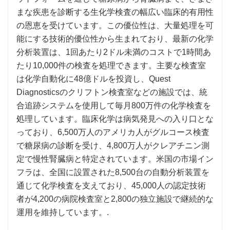
まな疾患を診断する生化学検査の幅広い臨床的有用性
の恩恵を受けています。この優位性は、大量処理を可
能にする技術的優位性から生まれており、最新の化学
分析装置は、1回あたり2ドル未満のコストで1時間あ
たり10,000件の検査を処理できます。主要な検査室
は化学自動化に48億ドルを投資し、Quest
Diagnosticsのクリフトン検査室などの施設では、統
合追跡システムを使用して毎月800万件の化学検査を
処理しています。臨床化学は病気発見への入り口とな
っており、6,500万人のアメリカ人がグルコース検査
で糖尿病の診断を受け、4,800万人がクレアチニン測
定で慢性腎臓病と特定されています。米国の市場イン
フラは、全国に設置された8,500台の自動分析装置を
通じて化学検査を支えており、45,000人の認定技術
者が4,200の病院検査室と2,800の独立施設で継続的な
運用を維持しています。.