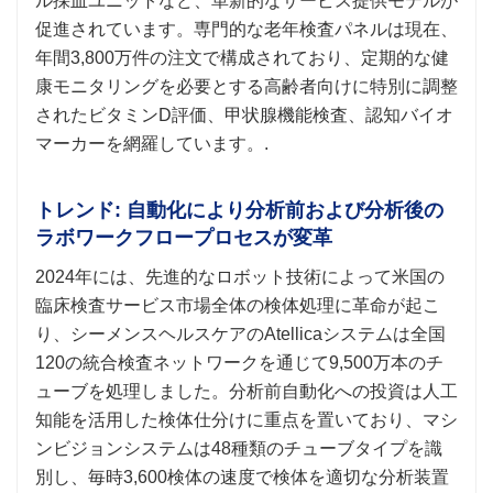
ル採血ユニットなど、革新的なサービス提供モデルが
促進されています。専門的な老年検査パネルは現在、
年間3,800万件の注文で構成されており、定期的な健
康モニタリングを必要とする高齢者向けに特別に調整
されたビタミンD評価、甲状腺機能検査、認知バイオ
マーカーを網羅しています。.
トレンド: 自動化により分析前および分析後の
ラボワークフロープロセスが変革
2024年には、先進的なロボット技術によって米国の
臨床検査サービス市場全体の検体処理に革命が起こ
り、シーメンスヘルスケアのAtellicaシステムは全国
120の統合検査ネットワークを通じて9,500万本のチ
ューブを処理しました。分析前自動化への投資は人工
知能を活用した検体仕分けに重点を置いており、マシ
ンビジョンシステムは48種類のチューブタイプを識
別し、毎時3,600検体の速度で検体を適切な分析装置