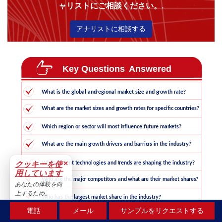
ャリストにご相談ください。.
アナリストに相談する
×
クッキーを使
用しています
あなたの体験を向
上するため。.
受け入れる
電話
メール
サンプルをリクエストする