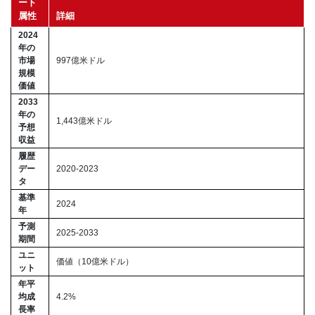
ート
属性
詳細
2024
年の
市場
997億米ドル
規模
価値
2033
年の
1,443億米ドル
予想
収益
履歴
デー
2020-2023
タ
基準
2024
年
予測
2025-2033
期間
ユニ
価値（10億米ドル）
ット
年平
均成
4.2%
長率