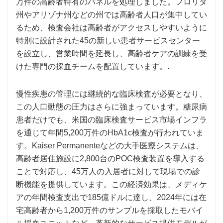
万件の高齢者特有のパネルを処理しました。フロリダ
州やアリゾナ州などの州では高齢者人口が集中してい
るため、検査会社は高齢者がアクセスしやすいように
特別に設計された45の新しい患者サービスセンター
を設立し、営業時間を延長し、高齢者ケアの訓練を受
けた専門の採血チームを配置しています。.
慢性疾患の管理には継続的な臨床検査が必要となり、
この人口動態の圧力はさらに強まっています。糖尿病
患者だけでも、米国の臨床検査サービス市場インフラ
を通じて年間5,200万件のHbA1c検査が行われていま
す。Kaiser Permanenteなどの大手医療システムは、
高齢者居住施設に2,800台のPOC検査装置を導入する
ことで対応し、45万人の入居者に対して現場での診
断機能を提供しています。この経済効果は、メディケ
アの年間検査支出で185億ドルに達し、2024年には在
宅高齢者から1,200万件のサンプルを採取したモバイ