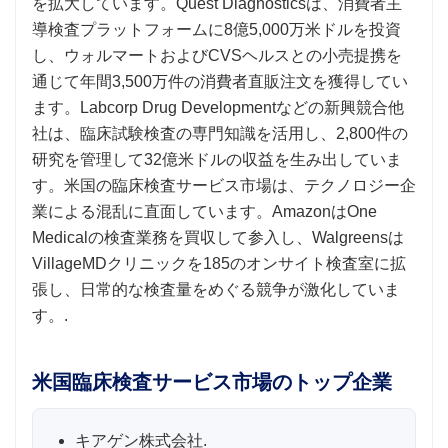
を拡大しています。Quest Diagnosticsは、消費者主
導検査プラットフォームに8億5,000万米ドルを投資
し、ウォルマートおよびCVSヘルスとの小売提携を
通じて年間3,500万件の消費者直販注文を獲得してい
ます。Labcorp Drug Developmentなどの新興競合他
社は、臨床試験検査の専門知識を活用し、2,800件の
研究を管理して32億米ドルの収益を生み出していま
す。米国の臨床検査サービス市場は、テクノロジー企
業による混乱に直面しています。AmazonはOne
Medicalの検査業務を買収して参入し、Walgreensは
VillageMDクリニックを185のオンサイト検査室に拡
張し、日常的な検査量をめぐる競争が激化していま
す。.
米国臨床検査サービス市場のトップ企業
キアゲン株式会社.