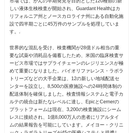
市場では、がんの早期発見を目的とした120種類の新
しい液体生検検査が開始され、Guardant Healthはカ
リフォルニア州とノースカロライナ州にある自動化施
設で四半期ごとに45万件のサンプルを処理していま
す。.
世界的な混乱を受け、検査機関が28億ドル相当の重
要な試薬や消耗品を備蓄したため、米国の臨床検査サ
ービス市場ではサプライチェーンのレジリエンスが極
めて重要になりました。バイオリファレンス・ラボラ
トリーズなどの大手企業は、12の新しい地域配送セ
ンターを設立し、8,500の医療施設への24時間体制の
配送体制を確保しました。検査情報システムと電子カ
ルテの統合は新たなレベルに達し、EpicとCernerの
プラットフォームは現在、3,200の検査施設にシーム
レスに接続され、1億8,000万人の患者にリアルタイ
ムの結果報告を可能にしています。メイヨー・クリニ
ック・ラボラトリーズが45の医療システムと提携し