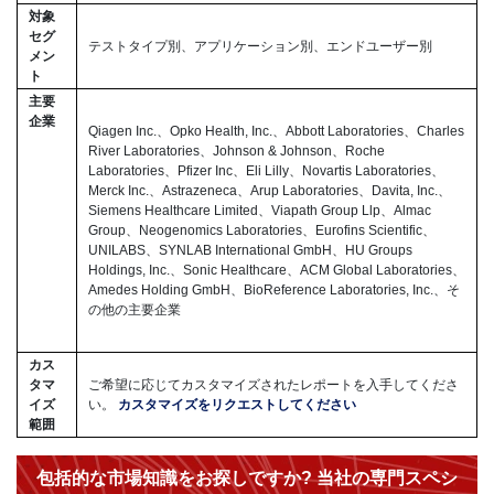
対象
セグ
テストタイプ別、アプリケーション別、エンドユーザー別
メン
ト
主要
企業
Qiagen Inc.、Opko Health, Inc.、Abbott Laboratories、Charles
River Laboratories、Johnson & Johnson、Roche
Laboratories、Pfizer Inc、Eli Lilly、Novartis Laboratories、
Merck Inc.、Astrazeneca、Arup Laboratories、Davita, Inc.、
Siemens Healthcare Limited、Viapath Group Llp、Almac
Group、Neogenomics Laboratories、Eurofins Scientific、
UNILABS、SYNLAB International GmbH、HU Groups
Holdings, Inc.、Sonic Healthcare、ACM Global Laboratories、
Amedes Holding GmbH、BioReference Laboratories, Inc.、そ
の他の主要企業
カス
タマ
ご希望に応じてカスタマイズされたレポートを入手してくださ
イズ
い。
カスタマイズをリクエストしてください
範囲
包括的な市場知識をお探しですか? 当社の専門スペシ