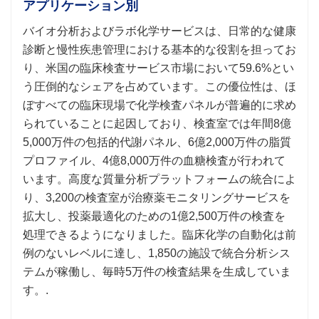
アプリケーション別
バイオ分析およびラボ化学サービスは、日常的な健康
診断と慢性疾患管理における基本的な役割を担ってお
り、米国の臨床検査サービス市場において59.6%とい
う圧倒的なシェアを占めています。この優位性は、ほ
ぼすべての臨床現場で化学検査パネルが普遍的に求め
られていることに起因しており、検査室では年間8億
5,000万件の包括的代謝パネル、6億2,000万件の脂質
プロファイル、4億8,000万件の血糖検査が行われて
います。高度な質量分析プラットフォームの統合によ
り、3,200の検査室が治療薬モニタリングサービスを
拡大し、投薬最適化のための1億2,500万件の検査を
処理できるようになりました。臨床化学の自動化は前
例のないレベルに達し、1,850の施設で統合分析シス
テムが稼働し、毎時5万件の検査結果を生成していま
す。.