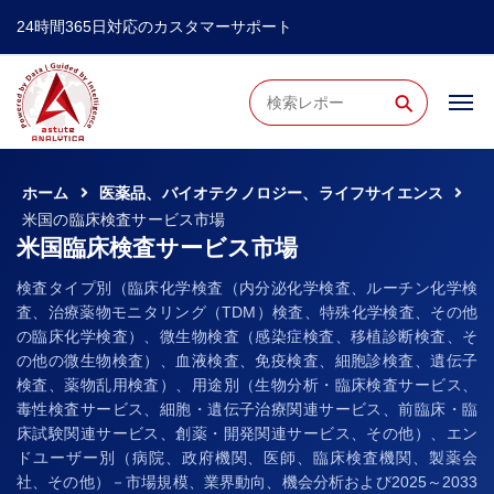
24時間365日対応のカスタマーサポート
⚲
ホーム
医薬品、バイオテクノロジー、ライフサイエンス
米国の臨床検査サービス市場
米国臨床検査サービス市場
検査タイプ別（臨床化学検査（内分泌化学検査、ルーチン化学検
査、治療薬物モニタリング（TDM）検査、特殊化学検査、その他
の臨床化学検査）、微生物検査（感染症検査、移植診断検査、そ
の他の微生物検査）、血液検査、免疫検査、細胞診検査、遺伝子
検査、薬物乱用検査）、用途別（生物分析・臨床検査サービス、
毒性検査サービス、細胞・遺伝子治療関連サービス、前臨床・臨
床試験関連サービス、創薬・開発関連サービス、その他）、エン
ドユーザー別（病院、政府機関、医師、臨床検査機関、製薬会
社、その他）－市場規模、業界動向、機会分析および2025～2033