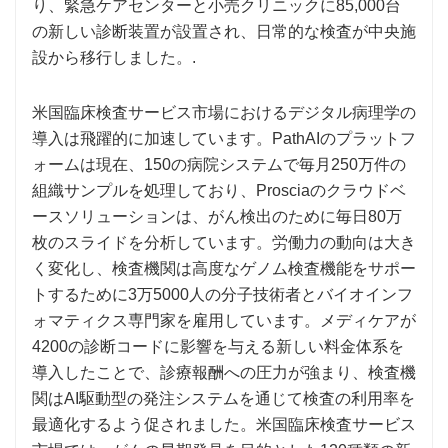
り、緊急ケアセンターと小売クリニックに85,000台
の新しい診断装置が設置され、日常的な検査が中央施
設から移行しました。.
米国臨床検査サービス市場におけるデジタル病理学の
導入は飛躍的に加速しています。PathAIのプラットフ
ォームは現在、150の病院システムで毎月250万件の
組織サンプルを処理しており、Prosciaのクラウドベ
ースソリューションは、がん検出のために毎日80万
枚のスライドを分析しています。労働力の動向は大き
く変化し、検査機関は高度なゲノム検査機能をサポー
トするために3万5000人の分子技術者とバイオインフ
ォマティクス専門家を雇用しています。メディケアが
4200の診断コードに影響を与える新しい料金体系を
導入したことで、診療報酬への圧力が強まり、検査機
関はAI駆動型の発注システムを通じて検査の利用率を
最適化するよう促されました。米国臨床検査サービス