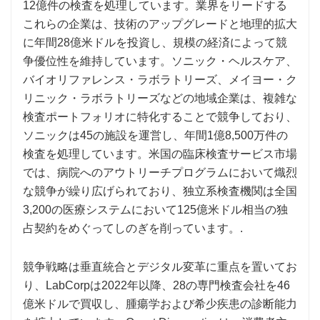
12億件の検査を処理しています。業界をリードする
これらの企業は、技術のアップグレードと地理的拡大
に年間28億米ドルを投資し、規模の経済によって競
争優位性を維持しています。ソニック・ヘルスケア、
バイオリファレンス・ラボラトリーズ、メイヨー・ク
リニック・ラボラトリーズなどの地域企業は、複雑な
検査ポートフォリオに特化することで競争しており、
ソニックは45の施設を運営し、年間1億8,500万件の
検査を処理しています。米国の臨床検査サービス市場
では、病院へのアウトリーチプログラムにおいて熾烈
な競争が繰り広げられており、独立系検査機関は全国
3,200の医療システムにおいて125億米ドル相当の独
占契約をめぐってしのぎを削っています。.
競争戦略は垂直統合とデジタル変革に重点を置いてお
り、LabCorpは2022年以降、28の専門検査会社を46
億米ドルで買収し、腫瘍学および希少疾患の診断能力