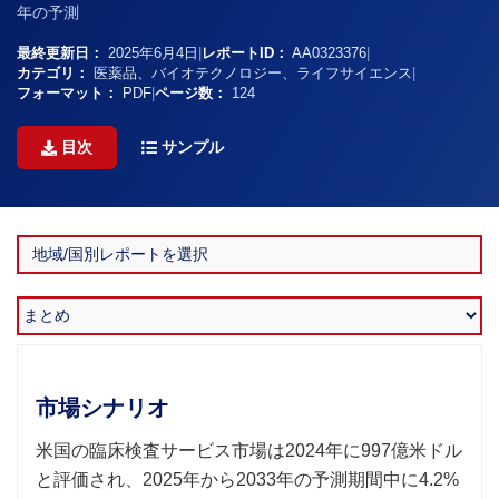
年の予測
最終更新日：
2025年6月4日
|
レポートID：
AA0323376
|
カテゴリ：
医薬品、バイオテクノロジー、ライフサイエンス
|
フォーマット：
PDF
|
ページ数：
124
目次
サンプル
市場シナリオ
米国の臨床検査サービス市場は2024年に997億米ドル
と評価され、2025年から2033年の予測期間中に4.2%