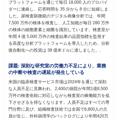
プラットフォームを通じて毎日 18,000 人のプロバイ
ダーに連絡し、応答時間を 35 分から 8 分に短縮しま
した。尿検査顕微鏡のデジタル画像分析では、年間
7,500 万件の検体を検査し、人工知能が毎日 280 万件
の検体の細胞要素と細菌を識別しています。検査室が
年間 4 億 5,000 万件の検査結果の品質指標を監視す
る高度な分析プラットフォームを導入したため、分析
後自動化への投資は 38 億米ドルに達しました。.
課題: 深刻な研究室の労働力不足により、業務
の中断や検査の遅延が発生している
米国の臨床検査サービス市場は2024年を通じて深刻
な人員不足に見舞われ、2,400の病院が年間1億8,500
万件の検査依頼に対応しながら検査室の稼働能力を低
下させざるを得なくなります。人員不足はすべての専
門分野に及び、組織検査技術では全国で6,800人の欠
員が生じ、外科病理学のバックログにより年間420万