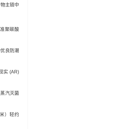
合物主链中
标准聚碳酸
物的优良防潮
 (AR)
温蒸汽灭菌
方厘米）轻约