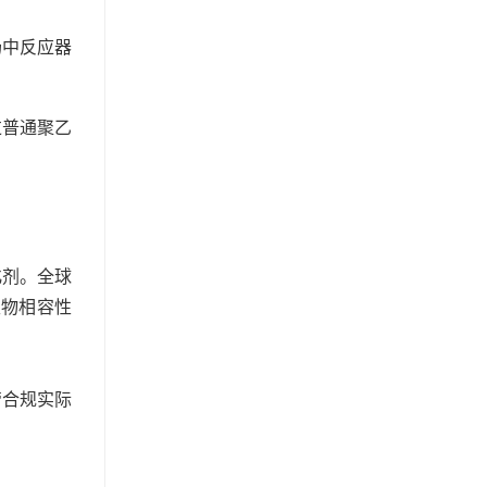
场中反应器
过普通聚乙
化剂。全球
生物相容性
管合规实际