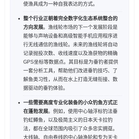
使渔具成为一种自我表达的方式。
整个行业正朝着完全数字化生态系统整合的
方向发展
。渔线轮市场的下一个发展阶段是
能够与声呐设备和高级智能手机应用程序进
行无线通信的渔线轮。未来的渔线轮将自动
记录抛投次数、收线速度以及渔获物的精确
GPS坐标等数据点。其目标是为垂钓者提供
一套分析工具，帮助他们改进垂钓技巧、了
解鱼类习性，从而在水上打造无缝衔接、数
据驱动的垂钓体验。
一些需要高度专业化装备的小众钓鱼方式正
在蓬勃发展
。例如，使用中心轴浮标钓法垂
钓虹鳟鱼，以及极简主义的日本天卡拉钓
法，都在全球范围内吸引了众多忠实拥趸。
大线轴、自由卷线的中心轴渔轮和专为天卡