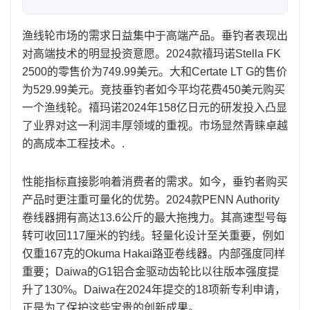
渔线轮市场的需求日益集中于高端产品。垂钓者表现出
对高端技术的明显投资意愿。2024款禧玛诺Stella FK
2500的零售价为749.99美元。大和Certate LT G的售价
为529.99美元。竞技垂钓者如今平均花费450美元购买
一个渔线轮。禧玛诺2024年158亿日元的研发投入凸显
了业界对这一利润丰厚领域的重视。市场显然青睐卓越
的高成本工程技术。.
性能指标直接影响着消费者的需求。如今，垂钓者购买
产品时更注重可量化的优势。2024款PENN Authority
卷线器拥有高达13.6公斤的最大拖拽力。其高速型号每
转可收回117厘米的钓线。轻量化设计至关重要，例如
仅重167克的Okuma Hakai路亚卷线器。内部强度同样
重要；Daiwa的G1铝合金驱动齿轮比以往版本强度提
升了130%。Daiwa在2024年提交的18项新专利申请，
正是为了保护这些宝贵的创新成果。.