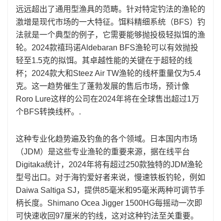
远远超出了通用型渔具的范畴。针对特定钓法的渔轮的
激增是现代市场的一大特征。饵料精细系统（BFS）钓
法就是一个典型的例子，它需要能够抛投极轻拟饵的渔
轮。2024款禧玛诺Aldebaran BFS渔轮可以有效抛投
轻至1.5克的拟饵。其卓越性能的关键在于超轻的线
杯；2024款大和Steez Air TW渔轮的线杯重量仅为5.4
克。这一趋势催生了蓬勃发展的售后市场，预计像
Roro Lure这样的公司在2024年将在全球售出超过1万
个BFS转换线杯。.
这种专业化趋势遍及钓鱼的各个领域。日本国内市场
（JDM）是这些专业渔轮的重要来源，据在线平台
Digitaka统计，2024年将有超过250款独特的JDM渔轮
型号出口。对于海钓爱好者来说，慢速铁板钓轮，例如
Daiwa Saltiga SJ，提供85毫米和95毫米两种可调节手
柄长度。Shimano Ocea Jigger 1500HG每摇动一次即
可快速收回97厘米的钓线，这对这种钓法至关重要。