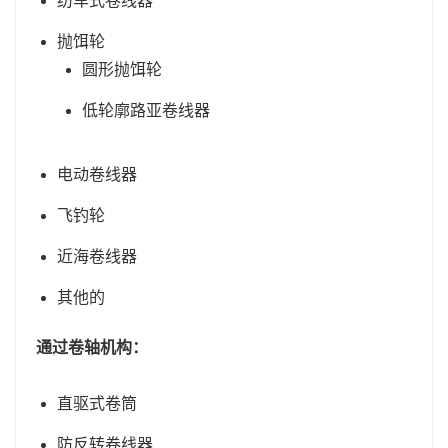
纺车式卷线器
抛饵轮
圆形抛饵轮
低轮廓路亚卷线器
电动卷线器
飞钓轮
近海卷线器
其他的
通过卷轴机构：
直驱式卷筒
防反转卷线器