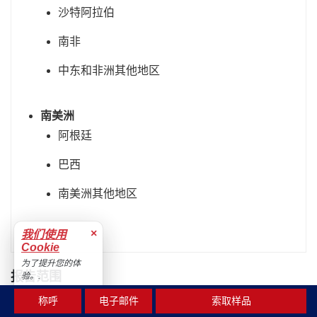
沙特阿拉伯
南非
中东和非洲其他地区
南美洲
阿根廷
巴西
南美洲其他地区
×
我们使用
Cookie
为了提升您的体
报告范围
验。.
接受
称呼
电子邮件
索取样品
报告
属性
细节