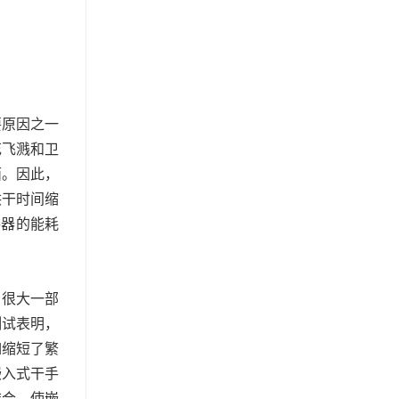
要原因之一
花飞溅和卫
面。因此，
烘干时间缩
手器的能耗
，很大一部
测试表明，
如缩短了繁
嵌入式干手
结合，使嵌