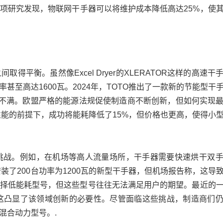
项研究发现，物联网干手器可以将维护成本降低高达25%，使
平衡。虽然像Excel Dryer的XLERATOR这样的高速干
至高达1600瓦。2024年，TOTO推出了一款新的节能型干
户不满。欧盟严格的能源法规促使制造商不断创新，但如何实现
牺牲性能的前提下，成功将能耗降低了15%，但价格也更高，使得小
挑战。例如，在机场等高人流量场所，干手器需要快速烘干双
装了200台功率为1200瓦的新型干手器，但机场报告称，这导
选择低能耗型号，但这些型号往往无法满足用户的期望。最近的
，这凸显了该领域创新的必要性。尽管面临这些挑战，制造商们
混合动力型号。.