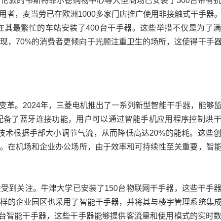
伦敦的韦斯特菲尔德购物中心等大型商场已安装了300台带有
用者，麦当劳已在欧洲1000多家门店推广使用非接触式干手器
其最繁忙的车站安装了400台干手器。这些举措不仅是为了
现，70%的消费者更倾向于光顾注重卫生的场所，这使得干手
变革。2024年，三菱电机推出了一系列新型智能干手器，能够
配备了蓝牙连接功能，用户可以通过智能手机应用程序控制烘
人工智能技术根据手部大小调节气流，从而降低高达20%的能耗。这些
。在机场和企业办公场所，由于效率和可持续性至关重要，智
受到关注。牛津大学已安装了150台物联网干手器，这些干手
样的企业园区也采用了智能干手器，并将其与楼宇管理系统集
0台智能干手器，这些干手器能够提供客流量和使用模式的实时