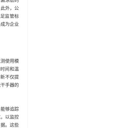
抗菌涂层的
。此外，公
满足监管标
器成为企业
监测使用模
干时间和温
创新不仅提
能干手器的
器能够追踪
成，以监控
数据。这些