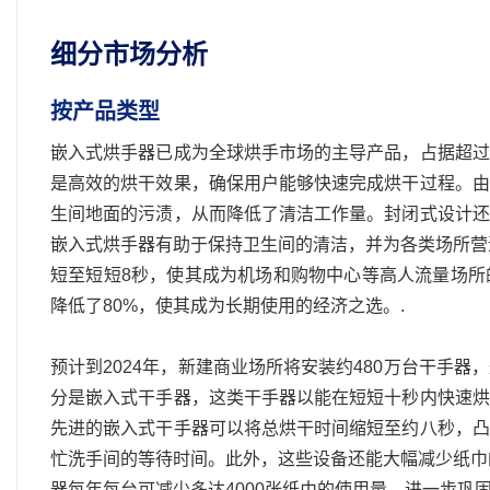
细分市场分析
按产品类型
嵌入式烘手器已成为全球烘手市场的主导产品，占据超过
是高效的烘干效果，确保用户能够快速完成烘干过程。由
生间地面的污渍，从而降低了清洁工作量。封闭式设计还
嵌入式烘手器有助于保持卫生间的清洁，并为各类场所营
短至短短8秒，使其成为机场和购物中心等高人流量场所
降低了80%，使其成为长期使用的经济之选。.
预计到2024年，新建商业场所将安装约480万台干手
分是嵌入式干手器，这类干手器以能在短短十秒内快速烘
先进的嵌入式干手器可以将总烘干时间缩短至约八秒，凸
忙洗手间的等待时间。此外，这些设备还能大幅减少纸巾
器每年每台可减少多达4000张纸巾的使用量，进一步