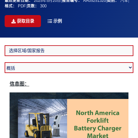
最后更新日期：
2025年5月20日
|
报告编号：
AA05251320
|
类别：
汽车
|
格式：
PDF
|
页数：
300
获取目录
示例
信息图：