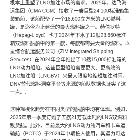
根本上重塑了LNG加注市场的需求。2025年，达飞海
运集团（CMA CGM）接收了一艘巨型24,100标准箱集
装箱船，该船配备了一个18,600立方米的LNG燃料
罐，是迄今为止建造的最大燃料罐之一。赫伯罗特
（Hapag-Lloyd）也于2024年下水了12艘23,660标准
箱双燃料船舶中的第一艘，每艘都需要大量的燃料。以
星综合航运服务公司（ZIM Integrated Shipping
Services）在2024年全年推出了10艘15,000标准箱的
LNG动力船舶。这些巨型船舶需要更大、更高效的
LNG加注船（LNGBV）来最大限度地缩短加注时间，
DNV替代燃料洞察平台等来源的船队数据也证实了这
一点。.
这种规模化趋势在不同类型的船舶中均有体现。例如，
2025年第一季度订购了五艘21万载重吨的LNG双燃料
散货船。此外，目前最大的LNG动力纯汽车和卡车运
输船（PCTC）于2024年中期投入使用，其运力可达