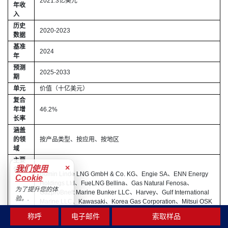
2021.3亿美元
年收
入
历史
2020-2023
数据
基准
2024
年
预测
2025-2033
期
单元
价值（十亿美元）
复合
年增
46.2%
长率
涵盖
的领
按产品类型、按应用、按地区
域
主要
×
我们使用
公司
Bomin Linde LNG GmbH & Co. KG、Engie SA、ENN Energy
Cookie
Holdings Ltd、FueLNG Bellina、Gas Natural Fenosa、
为了提升您的体
GazproBneft Marine Bunker LLC、Harvey、Gulf International
验。.
Marine LLC、Kawasaki、Korea Gas Corporation、Mitsui OSK
Lines Ltd.、Royal Dutch Shell PLC、Sembcorp Marine Ltd.、
接受
称呼
电子邮件
索取样品
Statoil AS、Skangas AS (Gasum)、Total SA、Toyota Tsusho