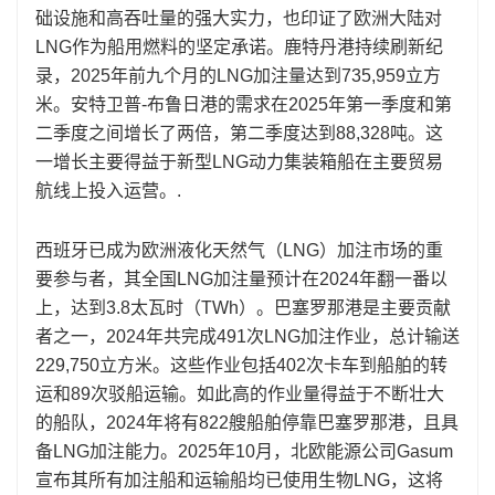
础设施和高吞吐量的强大实力，也印证了欧洲大陆对
LNG作为船用燃料的坚定承诺。鹿特丹港持续刷新纪
录，2025年前九个月的LNG加注量达到735,959立方
米。安特卫普-布鲁日港的需求在2025年第一季度和第
二季度之间增长了两倍，第二季度达到88,328吨。这
一增长主要得益于新型LNG动力集装箱船在主要贸易
航线上投入运营。.
西班牙已成为欧洲液化天然气（LNG）加注市场的重
要参与者，其全国LNG加注量预计在2024年翻一番以
上，达到3.8太瓦时（TWh）。巴塞罗那港是主要贡献
者之一，2024年共完成491次LNG加注作业，总计输送
229,750立方米。这些作业包括402次卡车到船舶的转
运和89次驳船运输。如此高的作业量得益于不断壮大
的船队，2024年将有822艘船舶停靠巴塞罗那港，且具
备LNG加注能力。2025年10月，北欧能源公司Gasum
宣布其所有加注船和运输船均已使用生物LNG，这将