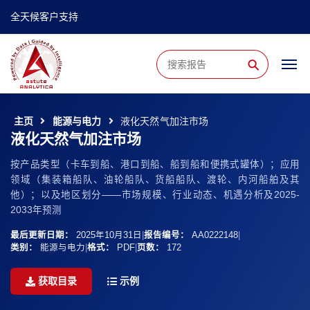
全天候客户支持
⚲
主页
能源与电力
液化天然气加注市场
液化天然气加注市场
按产品类型（卡车到船、港口到船、船到船和便携式罐体）；应用
领域（集装箱船队、油轮船队、货船船队、渡轮、内河船舶及其
他）；以及地区划分——市场规模、行业动态、机遇分析及2025-
2033年预测
最后更新日期：
2025年10月31日
|
报告编号：
AA0222148
|
类别：
能源与电力
|
格式：
PDF
|
页数：
172
获取目录
示例