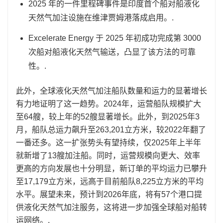
2025 年的一件里程碑事件是印度首个船对船液化
天然气加注设施在维津贾姆港落成启用。.
Excelerate Energy 于 2025 年初成功完成第 3000
次船对船液化天然气输送，凸显了该方法的可靠
性。.
此外，全球液化天然气加注船队数量和运力的显著增长
有力地证明了这一趋势。2024年，运营船队规模扩大
至64艘，较上年的52艘显著增长。此外，到2025年3
月，船队总运力飙升至263,201立方米，较2022年翻了
一番还多。这一扩张势头有望持续，仅2025年上半年
就新增了13艘加注船。同时，运营规模向更大、效率
更高的方向发展也十分明显，新订单的平均运力已攀升
至17,179立方米，远高于目前船队8,225立方米的平均
水平。展望未来，预计到2026年底，将有57个港口提
供液化天然气加注服务，这将进一步加强全球船对船转
运网络。.