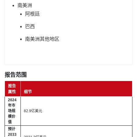
南美洲
阿根廷
巴西
南美洲其他地区
报告范围
报告
属性
细节
2024
年市
场规
82.9亿美元
模价
值
预计
2033