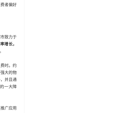
消费者偏好
超市致力于
长率增长，
。
又费时。约
要强大的物
器，并且通
的一大障
其推广应用