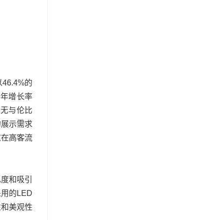
6.4%的
合年增长率
有无与伦比
的展示需求
这在高客流
见度和吸引
用的LED
性和美观性