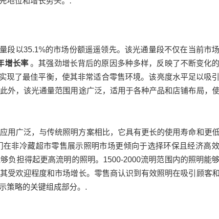
先地位和增长势头。.
光通量段以35.1%的市场份额遥遥领先。该光通量段不仅在当前市
合年增长率
。其强劲增长背后的原因多种多样，反映了不断变化
效之间实现了最佳平衡，使其非常适合零售环境。该亮度水平足以吸
此外，该光通量范围用途广泛，适用于各种产品和店铺布局，
内应用广泛，与传统照明方案相比，它具有更长的使用寿命和更
们在非冷藏超市零售展示照明市场更倾向于选择环保且经济高
负担得起更高流明的照明。1500-2000流明范围内的照明能
其受欢迎程度和市场增长。零售商认识到有效照明在吸引顾客
示策略的关键组成部分。.