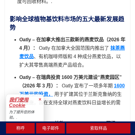
度可回收材料。.
影响全球植物基饮料市场的五大最新发展趋
势
Oatly – 在加拿大推出三款新的燕麦饮品（2026 年
4 月）：
Oatly 在加拿大全国范围内推出了
抹茶燕
麦饮品
、有机咖啡师版和 4 种成分燕麦饮品，以
扩大其零售高端燕麦产品组合。
Oatly – 在瑞典投资 1600 万美元建设“燕麦园区”
（2026 年 3 月）：
Oatly 宣布了一项多年期
1600
万美元的投资，
用于扩建其位于兰斯克鲁纳的生
×
我们使用
产设施，旨在支持全球对燕麦饮料日益增长的需
Cookie
求。
为了提升您的体
验。.
Califia Farms – 首款 Simple & Organic 豆奶
接受
称呼
电子邮件
索取样品
（2026 年 1 月）：
Califia Farms 推出了首款