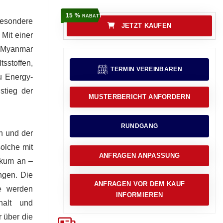
15 %
RABATT
 besondere
JETZT KAUFEN
Mit einer
n Myanmar
tsstoffen,
TERMIN VEREINBAREN
u Energy-
stieg der
MUSTERBERICHT ANFORDERN
RUNDGANG
n und der
solche mit
ANFRAGEN ANPASSUNG
ikum an –
ngen. Die
ANFRAGEN VOR DEM KAUF
ke werden
INFORMIEREN
ehalt und
r über die