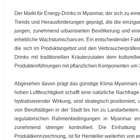
Der Markt für Energy-Drinks in Myanmar, der sich zu ein
Trends und Herausforderungen geprägt, die die einziga
jungen, zunehmend urbanisierten Bevölkerung und eine
erhebliche Wachstumschancen. Ein entscheidender Faktor is
die sich im Produktangebot und den Verbraucherpräfere
Drinks mit traditionellen Kräuterzutaten dem kultu
Produkteinführungen mit pflanzlichen Komponenten um 
Abgesehen davon prägt das günstige Klima Myanmars d
hohen Luftfeuchtigkeit schafft eine natürliche Nachfra
hydratisierender Wirkung, sind strategisch positionier
von Berufstätigen in der Stadt bis hin zu Landarbeitern
regulatorischen Rahmenbedingungen in Myanmar entw
zunehmend strenger kontrolliert. Die Einhaltung d
Produktkennzeichnung, ist für Hersteller weiterhin von