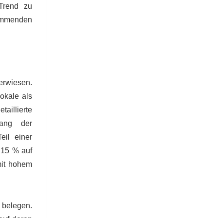
Trend zu
kommenden
erwiesen.
lokale als
aillierte
gang der
eil einer
 15 % auf
mit hohem
 belegen.