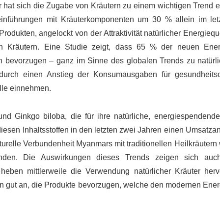
 hat sich die Zugabe von Kräutern zu einem wichtigen Trend en
einführungen mit Kräuterkomponenten um 30 % allein im let
rodukten, angelockt von der Attraktivität natürlicher Energieq
 Kräutern. Eine Studie zeigt, dass 65 % der neuen Ener
 bevorzugen – ganz im Sinne des globalen Trends zu natürl
 durch einen Anstieg der Konsumausgaben für gesundheitsor
lle einnehmen.
nd Ginkgo biloba, die für ihre natürliche, energiespendend
iesen Inhaltsstoffen in den letzten zwei Jahren einen Umsatza
urelle Verbundenheit Myanmars mit traditionellen Heilkräutern 
inden. Die Auswirkungen dieses Trends zeigen sich auc
heben mittlerweile die Verwendung natürlicher Kräuter herv
n gut an, die Produkte bevorzugen, welche den modernen Ener