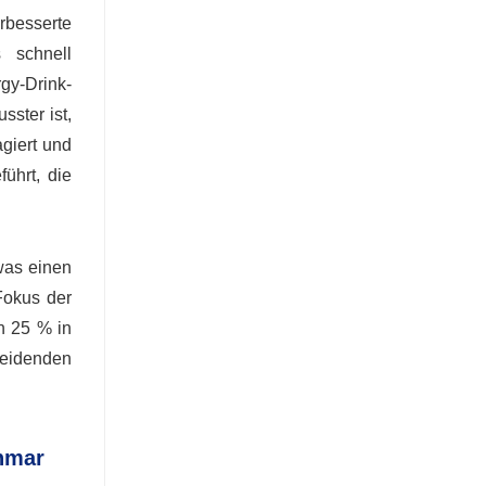
rbesserte
 schnell
gy-Drink-
ster ist,
giert und
führt, die
was einen
Fokus der
n 25 % in
heidenden
anmar