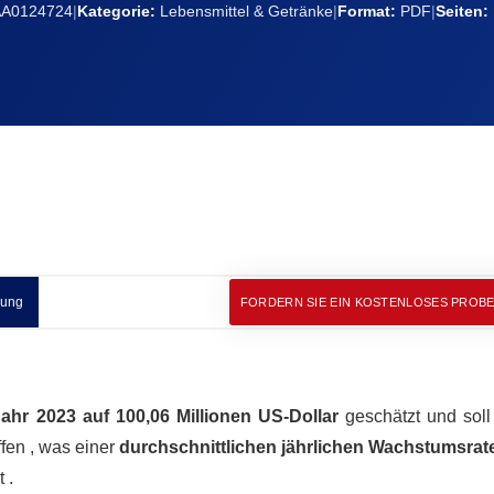
A0124724
|
Kategorie:
Lebensmittel & Getränke
|
Format:
PDF
|
Seiten:
nung
FORDERN SIE EIN KOSTENLOSES PROB
ahr 2023 auf 100,06 Millionen US-Dollar
geschätzt und soll
ffen , was einer
durchschnittlichen jährlichen Wachstumsra
 .