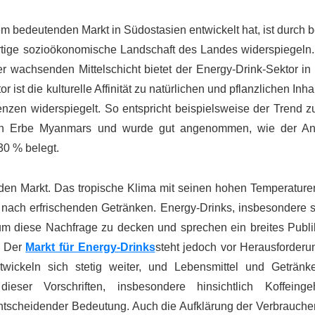
em bedeutenden Markt in Südostasien entwickelt hat, ist durch
rtige sozioökonomische Landschaft des Landes widerspiegeln. 
r wachsenden Mittelschicht bietet der Energy-Drink-Sektor i
t die kulturelle Affinität zu natürlichen und pflanzlichen Inhal
nzen widerspiegelt. So entspricht beispielsweise der Trend z
rellen Erbe Myanmars und wurde gut angenommen, wie der An
30 % belegt.
en Markt. Das tropische Klima mit seinen hohen Temperature
ge nach erfrischenden Getränken. Energy-Drinks, insbesondere 
t, um diese Nachfrage zu decken und sprechen ein breites Publ
. Der
Markt für Energy-Drinks
steht jedoch vor Herausforderu
ickeln sich stetig weiter, und Lebensmittel und Geträn
ieser Vorschriften, insbesondere hinsichtlich Koffeing
 entscheidender Bedeutung. Auch die Aufklärung der Verbrauche