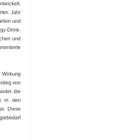
twickelt.
zten Jahr
uellen und
gy-Drink-
ichen und
ientierte
e Wirkung
nstieg von
wider, die
h in den
or. Diese
giebedarf