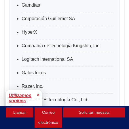
Gamdias
Corporación Guillemot SA
HyperX
Compañía de tecnología Kingston, Inc.
Logitech International SA
Gatos locos
Razer, Inc.
×
Utilizamos
GIGA-BYTE Tecnología Co., Ltd.
cookies
Para mejorar tu
Llamar
Correo
Solicitar muestra
experiencia.
Tristeza
Aceptar
electrónico
Sennheiser Electronic GmbH & Co. KG