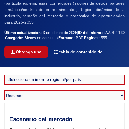
(particulares, empresas, comerciales (salones de juegos, parques
temáticos/centros de entretenimiento); Región: dinámica de la
industria, tamaño del mercado y pronóstico de oportunidades
para 2025-2033
Última actualización:
3 de febrero de 2025
|
ID del informe:
AA0122130
|
Categoría:
Bienes de consumo
|
Formato:
PDF
|
Páginas:
555
Obtenga una
tabla de contenido de
Escenario del mercado