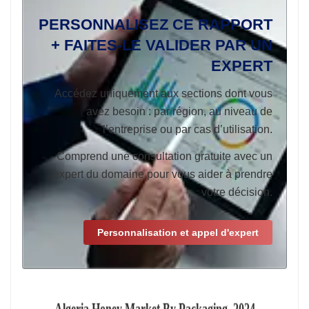
PERSONNALISEZ CE RAPPORT
+ FAITES-LE VALIDER PAR UN
EXPERT
Accédez uniquement aux sections dont vous
avez besoin : par région, au niveau de
l’entreprise ou par cas d’utilisation.
Comprend une consultation gratuite avec un
expert du domaine pour vous aider à prendre
votre décision.
Personnalisation et appel d'expert