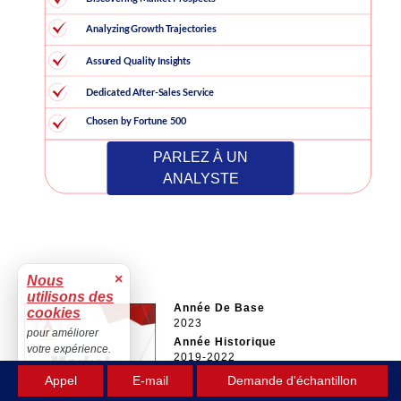
PARLEZ À UN
ANALYSTE
×
Nous
utilisons des
Année De Base
cookies
2023
pour améliorer
Année Historique
votre expérience.
2019-2022
Accepter
Année Prévisionnelle
Appel
E-mail
Demande d'échantillon
2024-2032