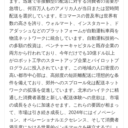
ます。迅速で非接触型の配送に対する消費者の需要が
急増し、何百万人ものアメリカ人が当日または翌時間
配送を選択しています。Eコマースの普及率は世界有
数の高さを誇り、ウォルマート、インスタカート、ド
アダッシュなどのプラットフォームが自動運転車両を
物流ネットワークに統合しています。自動運転技術へ
の多額の投資は、ベンチャーキャピタルと既存企業の
両方から行われており、今年だけでも10億ドル以上
がロボット工学のスタートアップ企業とパイロットプ
ログラムに投入されています。この地域の人口密度の
高い都市中心部は、高頻度の短距離配送に理想的な条
件を備えており、郊外へのスプロール化は配送ネット
ワークの拡張を促進しています。北米のハイテクに精
通した消費者基盤と新しい配送体験への意欲は、市場
の成長をさらに加速させます。これらの要因が相まっ
て、市場は引き続き成長し、2024年にはイノベーシ
ョン、オペレーショナルエクセレンス、そして消費者
満足度における世界的ベンチマークを確立するでしょ