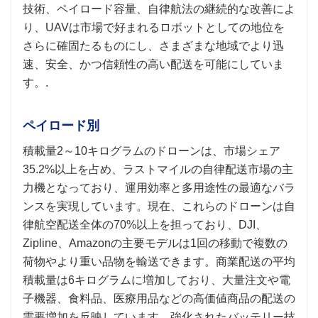
技術、ペイロード容量、自律航法の継続的な改善によ
り、UAVは市場で好まれるロボットとしての地位を
さらに確固たるものにし、さまざまな地域でより迅
速、安全、かつ信頼性の高い配送を可能にしていま
す。.
ペイロード別
積載量2～10キログラムのドローンは、市場シェア
35.2%以上を占め、ラストマイルの自律配送市場の主
力機となっており、運用効率と多用途性の最適なバラ
ンスを実現しています。現在、これらのドローンは自
律航空配送全体の70%以上を担っており、DJI、
Zipline、Amazonの主要モデルは1回の移動で複数の
荷物やより重い品物を輸送できます。商業配送の平均
積載量は6キログラムに増加しており、大量注文や電
子機器、食料品、医療用品などの高価値商品の配送の
需要増加を反映しています。強化されたバッテリー技