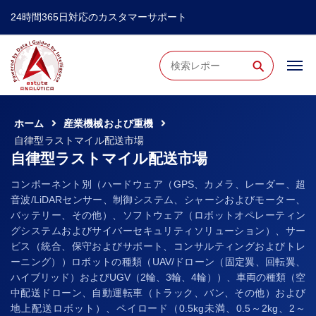
24時間365日対応のカスタマーサポート
⚲
ホーム
産業機械および重機
自律型ラストマイル配送市場
自律型ラストマイル配送市場
コンポーネント別（ハードウェア（GPS、カメラ、レーダー、超
音波/LiDARセンサー、制御システム、シャーシおよびモーター、
バッテリー、その他）、ソフトウェア（ロボットオペレーティン
グシステムおよびサイバーセキュリティソリューション）、サー
ビス（統合、保守およびサポート、コンサルティングおよびトレ
ーニング））ロボットの種類（UAV/ドローン（固定翼、回転翼、
ハイブリッド）およびUGV（2輪、3輪、4輪））、車両の種類（空
中配送ドローン、自動運転車（トラック、バン、その他）および
地上配送ロボット）、ペイロード（0.5kg未満、0.5～2kg、2～