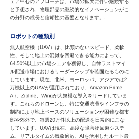
ェア中心のアプローチは、市場の拡大に伴い継続する
と予想され、物理部品の継続的なイノベーションがこ
の分野の成長と信頼性の基盤となります。.
ロボットの種類別
無人航空機（UAV）は、比類のないスピード、柔軟
性、そして地上の混雑を回避できる能力によって、
64.50%以上の市場シェアを獲得し、自律ラストマイ
ル配送市場におけるリーダーシップを確固たるものに
しています。現在、北米、ヨーロッパ、アジアでは2
万機以上のUAVが運用されており、Amazon Prime
Air、Zipline、Wingが大規模な導入をリードしていま
す。これらのドローンは、特に交通渋滞やインフラの
制約により地上ベースのソリューションが困難な都市
部や郊外で、毎週20万件以上の配送を日常的にこな
しています。UAVは現在、高度な障害物回避システ
ム、リアルタイムの気象適応、AIを活用したルート最