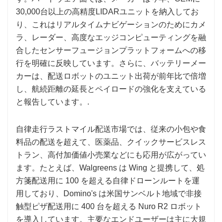
30,000台以上の高精度LIDARユニットを納入してお
り、これはリアルタイムナビゲーションのためにカメ
ラ、レーダー、高度なエッジコンピューティングを融
合したセンサーフュージョンプラットフォームへの移
行を明確に反映しています。さらに、バッテリーメー
カーは、配送ロボットのユニット出荷が前年比で倍増
し、航続距離の延長とペイロードの強化を支えている
と報告しています。.
自律走行ラストマイル配送市場では、従来の小包や食
料品の配送を超えて、医薬品、クイックサービスレス
トラン、高付加価値小売業などにも応用が広がってい
ます。たとえば、Walgreens は Wing と提携して、処
方箋配送用に 100 を超える自律ドローンルートを運
用しており、Domino's は米国サンベルト地域で非接
触型ピザ配送用に 400 台を超える Nuro R2 ロボット
を導入しています。主要なエンドユーザーは主に大規