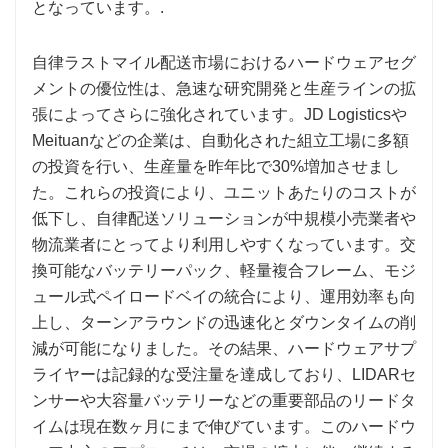
となっています。.
自律ラストマイル配送市場におけるハードウェアセグ
メントの優位性は、急速な研究開発と生産ラインの拡
張によってさらに強化されています。JD Logisticsや
Meituanなどの企業は、自動化された組立工場に多額
の投資を行い、生産量を昨年比で30%増加させまし
た。これらの投資により、ユニットあたりのコストが
低下し、自律配送ソリューションが中規模小売業者や
物流業者にとってより利用しやすくなっています。交
換可能なバッテリーパック、軽量複合フレーム、モジ
ュール式ペイロードベイの統合により、運用効率も向
上し、ターンアラウンドの迅速化とダウンタイムの削
減が可能になりました。その結果、ハードウェアサプ
ライヤーは記録的な受注量を達成しており、LIDARセ
ンサーや大容量バッテリーなどの重要部品のリードタ
イムは現在数ヶ月にまで伸びています。このハードウ