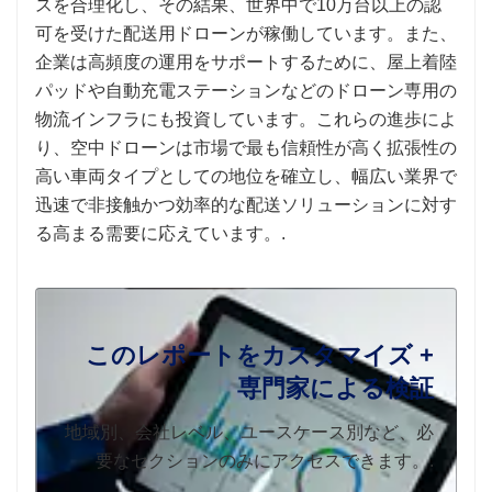
スを合理化し、その結果、世界中で10万台以上の認
可を受けた配送用ドローンが稼働しています。また、
企業は高頻度の運用をサポートするために、屋上着陸
パッドや自動充電ステーションなどのドローン専用の
物流インフラにも投資しています。これらの進歩によ
り、空中ドローンは市場で最も信頼性が高く拡張性の
高い車両タイプとしての地位を確立し、幅広い業界で
迅速で非接触かつ効率的な配送ソリューションに対す
る高まる需要に応えています。.
このレポートをカスタマイズ +
専門家による検証
地域別、会社レベル、ユースケース別など、必
要なセクションのみにアクセスできます。.