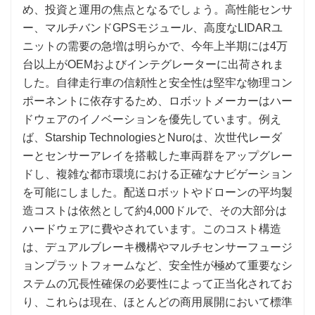
め、投資と運用の焦点となるでしょう。高性能センサ
ー、マルチバンドGPSモジュール、高度なLIDARユ
ニットの需要の急増は明らかで、今年上半期には4万
台以上がOEMおよびインテグレーターに出荷されま
した。自律走行車の信頼性と安全性は堅牢な物理コン
ポーネントに依存するため、ロボットメーカーはハー
ドウェアのイノベーションを優先しています。例え
ば、Starship TechnologiesとNuroは、次世代レーダ
ーとセンサーアレイを搭載した車両群をアップグレー
ドし、複雑な都市環境における正確なナビゲーション
を可能にしました。配送ロボットやドローンの平均製
造コストは依然として約4,000ドルで、その大部分は
ハードウェアに費やされています。このコスト構造
は、デュアルブレーキ機構やマルチセンサーフュージ
ョンプラットフォームなど、安全性が極めて重要なシ
ステムの冗長性確保の必要性によって正当化されてお
り、これらは現在、ほとんどの商用展開において標準