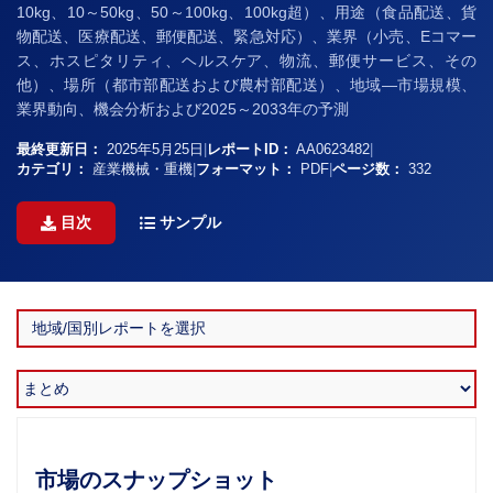
10kg、10～50kg、50～100kg、100kg超）、用途（食品配送、貨
物配送、医療配送、郵便配送、緊急対応）、業界（小売、Eコマー
ス、ホスピタリティ、ヘルスケア、物流、郵便サービス、その
他）、場所（都市部配送および農村部配送）、地域—市場規模、
業界動向、機会分析および2025～2033年の予測
最終更新日：
2025年5月25日
|
レポートID：
AA0623482
|
カテゴリ：
産業機械・重機
|
フォーマット：
PDF
|
ページ数：
332
目次
サンプル
市場のスナップショット