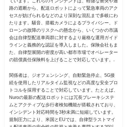
ています。これらのインシデントは、軽微な衝突や通
路の遮断から、配送ロボットによって緊急車両のアク
セスが妨げられるなどのより深刻な混乱まで多岐にわ
たります。騒音、搭載カメラによるプライバシー、ド
ローンの故障のリスクへの懸念から、いくつかの市議
会は自律型配送車両群に対するより厳格な運用ガイド
ラインと義務的な認証を導入しました。保険会社もま
た、自律型展開の密度が高い都市市場でオペレーター
の賠償責任保険料を上げることで対応しています。.
関係者は、ジオフェンシング、自動緊急停止、5G接
続を使用したリアルタイム監視などの高度な安全プロ
トコルを採用することで対応しています。たとえば、
Nuroの最新の配送ロボットには冗長ブレーキシステ
ムとアクティブな歩行者検知機能が搭載されており、
インシデント対応時間を3秒未満に短縮しています。
規制圧力により、米国とEUでは、自律型ラストマイ
ル配送車両の安全性の監視と改善を専門とする20以