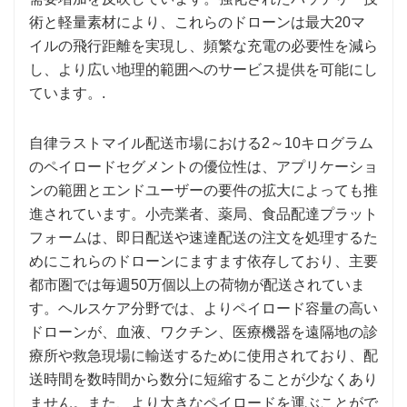
術と軽量素材により、これらのドローンは最大20マ
イルの飛行距離を実現し、頻繁な充電の必要性を減ら
し、より広い地理的範囲へのサービス提供を可能にし
ています。.
自律ラストマイル配送市場における2～10キログラム
のペイロードセグメントの優位性は、アプリケーショ
ンの範囲とエンドユーザーの要件の拡大によっても推
進されています。小売業者、薬局、食品配達プラット
フォームは、即日配送や速達配送の注文を処理するた
めにこれらのドローンにますます依存しており、主要
都市圏では毎週50万個以上の荷物が配送されていま
す。ヘルスケア分野では、よりペイロード容量の高い
ドローンが、血液、ワクチン、医療機器を遠隔地の診
療所や救急現場に輸送するために使用されており、配
送時間を数時間から数分に短縮することが少なくあり
ません。また、より大きなペイロードを運ぶことがで