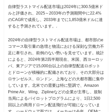
自律型ラストマイル配送市場は2024年に300.5億米ド
ルと評価され、2025～2033年の予測期間中に22.4%
のCAGRで成長し、2033年までに1,853億米ドルに達
すると予測されています。.
2024年の自律型ラストマイル配送市場は、都市部のe
コマース取引量の急増と物流における深刻な労働力不
足に牽引され、前例のない勢いを見せています。統計
によると、2024年第2四半期現在、米国、西ヨーロッ
パ、東アジアで15,000台以上の自律型配送ロボット
とドローンが積極的に配備されており、その大部分は
ロサンゼルス、ロンドン、上海などの大都市圏に集中
しています。北米での需要は特に堅調で、Amazon
Prime Air、Wing、Ziplineなどの企業が主導し、規制
当局によるパイロットプログラムにより、1日2,500
回以上の商用ドローン配送飛行が可能になっていま
す。ハードウェア面では、メーカーは今年、OEMに