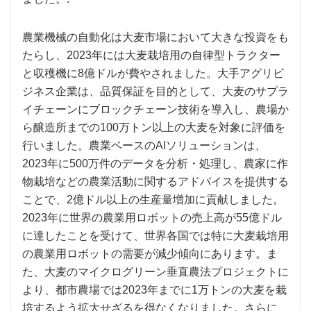
農業機械の自動化は大麦市場において大きな投資をも
たらし、2023年には大麦栽培用の自律型トラクター
と収穫機に8億ドルが費やされました。大手アグリビ
ジネス企業は、品質保証を目的として、大麦のサプラ
イチェーンにブロックチェーン技術を導入し、農場か
ら醸造所までの100万トン以上の大麦を対象に評価を
行いました。農業ベースのAIソリューションは、
2023年に500万件のデータを分析・処理し、農家に作
物栽培などの農業活動に関するアドバイスを提供する
ことで、2億ドル以上の生産量増加に貢献しました。
2023年に世界の農業用ロボットの売上高が55億ドル
に達したことを受けて、世界各国では特に大麦栽培用
の農業用ロボットの需要が減少傾向にあります。ま
た、大麦のマイクログリーン垂直農法プロジェクトに
より、都市農場では2023年までに1万トンの大麦を栽
培するよう拡大せざるを得なくなりました。さらに、