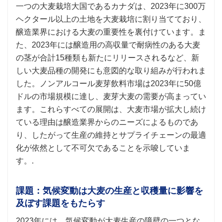
一つの大麦栽培大国であるカナダは、2023年に300万
ヘクタール以上の土地を大麦栽培に割り当てており、
醸造業界における大麦の重要性を裏付けています。ま
た、2023年には醸造用の高収量で耐病性のある大麦
の茎が合計15種類も新たにリリースされるなど、新
しい大麦品種の開発にも意図的な取り組みが行われま
した。ノンアルコール麦芽飲料市場は2023年に50億
ドルの市場規模に達し、麦芽大麦の需要が高まってい
ます。これらすべての展開は、大麦市場が拡大し続け
ている理由は醸造業界からのニーズによるものであ
り、したがって生産の維持とサプライチェーンの最適
化が依然として不可欠であることを示唆していま
す。.
課題：気候変動は大麦の生産と収穫量に影響を
及ぼす課題をもたらす
2023年には、気候変動が大麦生産の障壁の一つとな