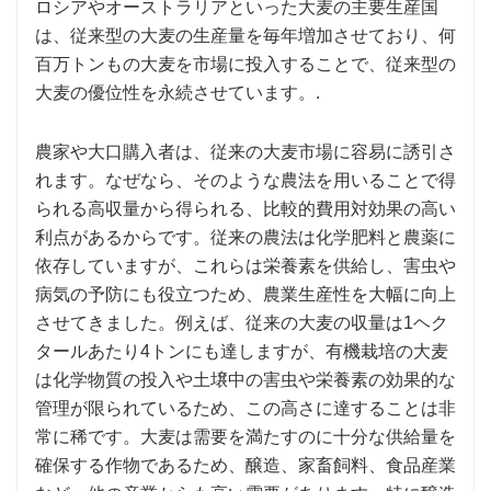
ロシアやオーストラリアといった大麦の主要生産国
は、従来型の大麦の生産量を毎年増加させており、何
百万トンもの大麦を市場に投入することで、従来型の
大麦の優位性を永続させています。.
農家や大口購入者は、従来の大麦市場に容易に誘引さ
れます。なぜなら、そのような農法を用いることで得
られる高収量から得られる、比較的費用対効果の高い
利点があるからです。従来の農法は化学肥料と農薬に
依存していますが、これらは栄養素を供給し、害虫や
病気の予防にも役立つため、農業生産性を大幅に向上
させてきました。例えば、従来の大麦の収量は1ヘク
タールあたり4トンにも達しますが、有機栽培の大麦
は化学物質の投入や土壌中の害虫や栄養素の効果的な
管理が限られているため、この高さに達することは非
常に稀です。大麦は需要を満たすのに十分な供給量を
確保する作物であるため、醸造、家畜飼料、食品産業