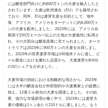
には醸造部門向けに約600万トンの大麦を輸入したと
されています。大麦は欧州連合（EU）でも栽培され
ており、同年、EUは麦芽生産を目的として、地中
海、アフリカ、アメリカをターゲットに約6,000万ト
ンの大麦を配布しました。 2023年には、アメリカ合
衆国で250万エーカー以上の土地が大麦栽培に転用さ
れ、その大部分は醸造産業に充てられました。オース
トラリアは2023年に900万トンの大麦を出荷しまし
た。2023年の世界麦芽市場は240億米ドルに達し、ビ
ール製造における優れた品質から、大麦麦芽が約4分
の3のシェアを占めました。.
大麦市場の供給における戦略的な弱さから、2023年
には大半の醸造会社が外部契約や大麦農家との提携に
加え、12億ドル相当の大麦を調達しました。その結
果、強力な市場原理が働く中で、2023年には麦芽大
麦の価格は1トンあたり210ドルに達しました。もう