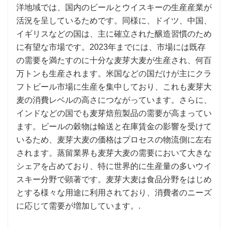
洋地域では、国内のビールとウイスキーの生産産業が
活況を呈しているためです。同様に、ドイツ、中国、
イギリスなどの国は、主に確立された醸造習慣のため
に有望な市場です。2023年までには、市場には既存
の需要を満たすのに十分な麦芽大麦が生産され、何百
万トンも生産されます。米国などの国だけが主にクラ
フトビール市場に生産を集中しており、これも麦芽大
麦の消費レベルの高さにつながっています。さらに、
インドなどの国でも麦芽焙煎製品の需要が高まってい
ます。ビールの穀物は輸送と在庫賃金の影響を受けて
いるため、麦芽大麦の価格はプロセスの物流側に左右
されます。蒸留業界も麦芽大麦の需要において大きな
シェアを占めており、特に世界的に生産量の多いウイ
スキー分野で顕著です。麦芽大麦は食品分野をはじめ
とする様々な用途に利用されており、消費者のニーズ
に応じて需要が増加しています。.