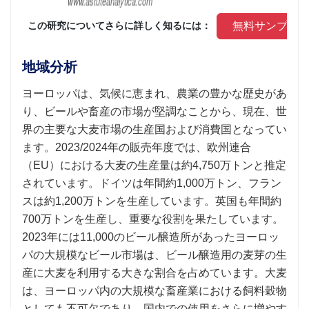
 無料サンプル
 この研究についてさらに詳しく知るには： 
地域分析
ヨーロッパは、気候に恵まれ、農業の豊かな歴史があ
り、ビールや畜産の市場が堅調なことから、現在、世
界の主要な大麦市場の生産国および消費国となってい
ます。2023/2024年の販売年度では、欧州連合
（EU）における大麦の生産量は約4,750万トンと推定
されています。ドイツは年間約1,000万トン、フラン
スは約1,200万トンを生産しています。英国も年間約
700万トンを生産し、重要な役割を果たしています。
2023年には11,000のビール醸造所があったヨーロッ
パの大規模なビール市場は、ビール醸造用の麦芽の生
産に大麦を利用する大きな割合を占めています。大麦
は、ヨーロッパ内の大規模な畜産業における飼料穀物
としても不可欠であり、国内での使用をさらに増やす