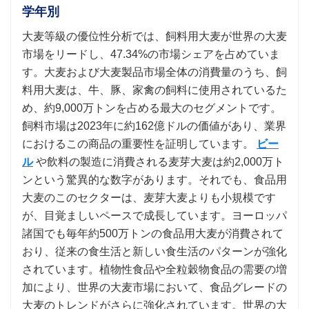
学年別
大麦等級の優位性分析では、飼料用大麦が世界の大麦
市場をリードし、47.34%の市場シェアを占めていま
す。大麦および大麦製品市場全体の消費量のうち、飼
料用大麦は、牛、豚、家禽の飼料に使用されているた
め、約9,000万トンを占める最大のセグメントです。
飼料市場は2023年に約162億ドルの価値があり、業界
におけるこの商品の重要性を証明しています。
ビー
ル
や飲料の製造に消費される麦芽大麦は約2,000万ト
ンという驚異的な数字があります。それでも、食品用
大麦のこのセクターは、麦芽大麦よりも小規模です
が、目覚ましいペースで成長しています。ヨーロッパ
諸国でも毎年約500万トンの食品用大麦が消費されて
おり、従来の食生活と新しい食生活のパターンが強化
されています。植物性食品や全粒穀物食品の需要の増
加により、世界の大麦市場において、食品グレードの
大麦のトレンドがさらに強化されています。世界の大