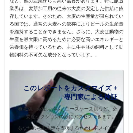
など、他の産業からも高い需要があります。特に醸造
業界は、麦芽加工用の従来の大麦の安定した供給に依
存しています。そのため、大麦の生産量が限られてい
る国では、通常の大麦への依存によりビールの生産量
を維持することができません。さらに、大麦は動物の
生産を最大限に高めるために必要な高いエネルギーと
栄養価を持っているため、主に牛や豚の飼料として動
物飼料の不可欠な成分となっています。.
このレポートをカスタマイズ +
専門家による検証
地域別、会社レベル、ユースケース別など、必
要なセクションのみにアクセスできます。.
あなたの意思決定を支援するためにドメイン専