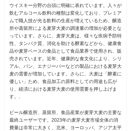
ウイスキー分野の台頭に明確に表れています。人々が
飲むアルコール飲料の種類は変化しており、プレミア
ムで職人技が光る飲料の生産が増えているため、醸造
所や蒸留所による麦芽大麦の調達量の増加が必要とな
っています。さらに、麦芽大麦は、様々な疾病予防特
性、タンパク質、消化を助ける酵素などから、健康食
品や麦芽ベースの食品として食品業界で使用され、販
売されています。近年、健康的な食文化により、シリ
アル、パン、エナジーバーなどの製品における麦芽大
麦の需要が増加しています。さらに、大麦は「酵素に
優しい」ため、食品加工の原料としての用途も広が
り、経済における麦芽大麦の使用需要を押し上げま
す。.
ビール醸造所、蒸留所、食品産業が麦芽大麦の主要な
最終ユーザーです。2023年の麦芽大麦市場全体の消
費量は非常に大きく、北米、ヨーロッパ、アジア太平