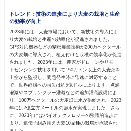
トレンド：技術の進歩により大麦の栽培と生産
の効率が向上
2023年には、大麦市場において、新技術の導入によ
り大麦の栽培と生産の効率化が促進されました。
GPS対応機器などの精密農業技術が200万ヘクタール
の大麦畑に導入され、植え付けと収穫の効率化が促進
されました。2023年には、農家がドローンやリモー
トセンシング技術を用いて150万トン以上の大麦畑を
上空から監視し、問題発生時に迅速に対応すること
で、世界経済への損失は約5億ドルに上ります。点滴
灌漑やスプリンクラー灌漑などの追加灌漑設備によ
り、100万ヘクタールの大麦畑に水が供給され、2023
年には2億立方メートルの節水が実現しました。さら
に、2023年にはバイオテクノロジーの飛躍的進歩に
より、遺伝子組み換え大麦10品種の栽培が承認され
ました。.