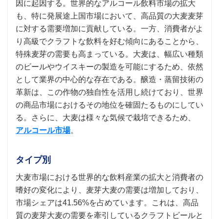
因に起因する。世界的なアルコール飲料市場の拡大
も、特に発展途上国市場において、高品質の大麦麦芽
に対する需要増加に貢献している。一方、消費者がよ
り高級でクラフトな飲料を好む傾向にあることから、
特殊麦芽の需要も高まっている。大麦は、幅広い種類
のビールやウイスキーの製造を可能にするため、依然
として業界の中心的な存在である。醸造・蒸留技術の
革新は、この作物の独自性を活用し続けており、世界
の商品市場におけるその地位を確固たるものにしてい
る。さらに、大麦は様々な気候で栽培できるため、
アルコール市場
。
タイプ別
大麦市場における世界的な飲料産業の拡大と消費者の
嗜好の変化により、麦芽大麦の需要は増加しており、
市場シェアは41.56%を占めています。これは、高品
質の麦芽大麦の需要を牽引しているクラフトビールと