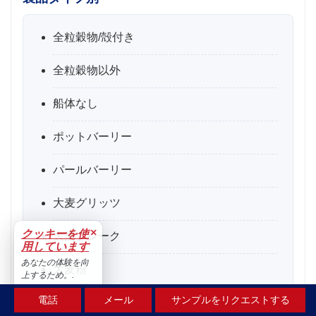
全粒穀物/殻付き
全粒穀物以外
船体なし
ポットバーリー
パールバーリー
大麦グリッツ
×
クッキーを使
大麦フレーク
用しています
あなたの体験を向
大麦粉
上するため。.
受け入れる
電話
メール
サンプルをリクエストする
麦芽大麦