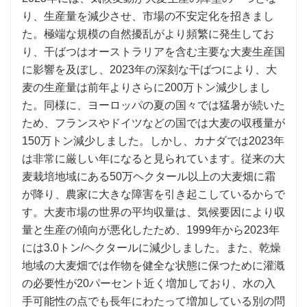
り、生産量を減少させ、市場の不安定化を招きまし
た。極端な規模の自然擾乱がより頻繁に発生してお
り、干ばつはオーストラリアを含む主要な大麦生産国
に影響を及ぼし、2023年の深刻な干ばつにより、大
麦の生産量は前年よりさらに200万トン減少しまし
た。同様に、ヨーロッパの夏の国々では猛暑が続いた
ため、フランスやドイツなどの国では大麦の収穫量が
150万トン減少しました。しかし、カナダでは2023年
は非常に厳しい年になると見られています。従来の大
麦栽培地域にある50万ヘクタール以上の大麦畑に霜
が降り、農家に大きな障害を引き起こしているからで
す。大麦市場の世界の平均収量は、気候要因により収
量と生産の傾向が悪化したため、1999年から2023年
には3.0トン/ヘクタールに減少しました。また、乾燥
地域の大麦畑では作物を健全な状態に保つために灌漑
の必要性が20パーセント近く増加しており、水の入
手可能性の点でも長年にわたって増加している別の問