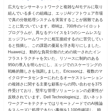
広大なセンサーネットワークと複雑なAIモデルに取り
組んでいる多くの組織は、エッジAIソフトウェア市場
で真の分散処理システムを実装することが困難である
ことに気づいています。IBMは、700件のパイロット
プログラムが、異なるデバイスを1つのシームレスな
エッジフレームワークに相互接続するのに苦労してい
ると指摘し、この課題の蔓延を浮き彫りにしました。
Huaweiは、動的な負荷分散のための統一されたイン
フラストラクチャを欠いた、リソースに制約のある
950の導入を明らかにし、エッジでのスケーリングの
戦略的難しさを強調しました。Ericssonは、複数のマ
イクロデータセンターにわたるオーケストレーション
の複雑さに関する主要な顧客からの問い合わせを375
件受けており、堅牢な管理ソリューションの必要性が
反映されています。Dell Technologiesは、古いネット
ワークアーキテクチャではリモートノードでのAI推論
をスムーズに処理できない事例を1,100件確認し、時