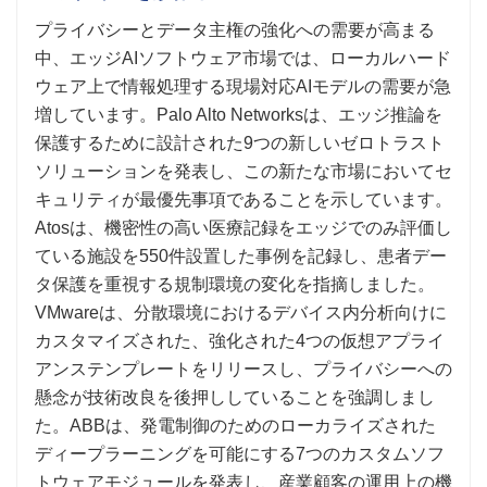
プライバシーとデータ主権の強化への需要が高まる
中、エッジAIソフトウェア市場では、ローカルハード
ウェア上で情報処理する現場対応AIモデルの需要が急
増しています。Palo Alto Networksは、エッジ推論を
保護するために設計された9つの新しいゼロトラスト
ソリューションを発表し、この新たな市場においてセ
キュリティが最優先事項であることを示しています。
Atosは、機密性の高い医療記録をエッジでのみ評価し
ている施設を550件設置した事例を記録し、患者デー
タ保護を重視する規制環境の変化を指摘しました。
VMwareは、分散環境におけるデバイス内分析向けに
カスタマイズされた、強化された4つの仮想アプライ
アンステンプレートをリリースし、プライバシーへの
懸念が技術改良を後押ししていることを強調しまし
た。ABBは、発電制御のためのローカライズされた
ディープラーニングを可能にする7つのカスタムソフ
トウェアモジュールを発表し、産業顧客の運用上の機