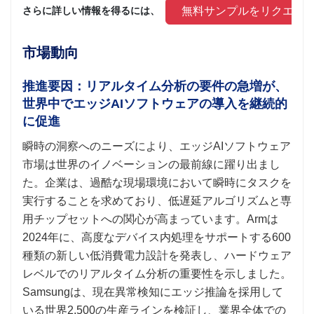
 無料サンプルをリクエス
さらに詳しい情報を得るには、 
市場動向
推進要因：リアルタイム分析の要件の急増が、
世界中でエッジAIソフトウェアの導入を継続的
に促進
瞬時の洞察へのニーズにより、エッジAIソフトウェア
市場は世界のイノベーションの最前線に躍り出まし
た。企業は、過酷な現場環境において瞬時にタスクを
実行することを求めており、低遅延アルゴリズムと専
用チップセットへの関心が高まっています。Armは
2024年に、高度なデバイス内処理をサポートする600
種類の新しい低消費電力設計を発表し、ハードウェア
レベルでのリアルタイム分析の重要性を示しました。
Samsungは、現在異常検知にエッジ推論を採用して
いる世界2,500の生産ラインを検証し、業界全体での