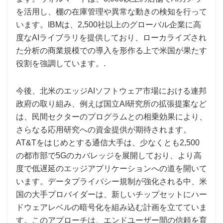
を活用し、棚の在庫管理や異常な動きの検知を行って
います。IBMは、2,500社以上のグローバル企業に高
度なAIライブラリを提供しており、ローカライズされ
た分析の商業規模での導入を形作る上で米国が果たす
役割を強調しています。.
今後、北米のエッジAIソフトウェア市場における連邦
政府の取り組み、例えば国立AI研究所の拡張提案など
は、民間セクターのプログラムとの相乗効果により、
さらなる応用研究への資金提供が期待されます。
AT&Tをはじめとする通信大手は、少なくとも2,500
の都市部で5Gのカバレッジを展開しており、より高
度で低遅延のエッジアプリケーションへの道を開いて
います。データプライバシー規制が強化される中、米
国の大手プロバイダーは、新しいチップセットにハー
ドウェアレベルの暗号化を組み込む計画を立てていま
す。このアプローチは、エンドユーザー間の信頼を育