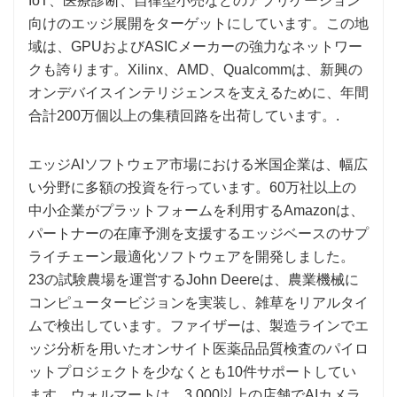
IoT、医療診断、自律型小売などのアプリケーション
向けのエッジ展開をターゲットにしています。この地
域は、GPUおよびASICメーカーの強力なネットワー
クも誇ります。Xilinx、AMD、Qualcommは、新興の
オンデバイスインテリジェンスを支えるために、年間
合計200万個以上の集積回路を出荷しています。.
エッジAIソフトウェア市場における米国企業は、幅広
い分野に多額の投資を行っています。60万社以上の
中小企業がプラットフォームを利用するAmazonは、
パートナーの在庫予測を支援するエッジベースのサプ
ライチェーン最適化ソフトウェアを開発しました。
23の試験農場を運営するJohn Deereは、農業機械に
コンピュータービジョンを実装し、雑草をリアルタイ
ムで検出しています。ファイザーは、製造ラインでエ
ッジ分析を用いたオンサイト医薬品品質検査のパイロ
ットプロジェクトを少なくとも10件サポートしてい
ます。ウォルマートは、3,000以上の店舗でAIカメラ