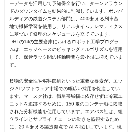
ーデータを活用して予知保全を行い、ターンアラウン
ドのダウンタイムを効果的に削減しています。ボンバ
ルディアの鉄道システム部門は、40を超える列車基
地で機械学習を使用し、リアルタイムテレマティクス
に基づいて修理のスケジュールを立てています。
DHLの14の主要倉庫におけるロボット工学プログラ
ムは、エッジベースのピッキングアルゴリズムを適用
して、保管ラック間の移動時間を最小限に抑えていま
す。.
貨物の安全性や燃料節約といった重要な要素が、エッ
ジ AI ソフトウェア市場での幅広い採用を促進してい
ます。マースク社は、衛星帯域幅に依存せずに冷蔵ユ
ニットを追跡するために、150 隻のコンテナ船に搭載
された分析機能を使用しています。エアバス社は、組
立ラインとサプライ チェーンの動きを監視するため
に、20 を超える製造拠点で AI を採用しています。現