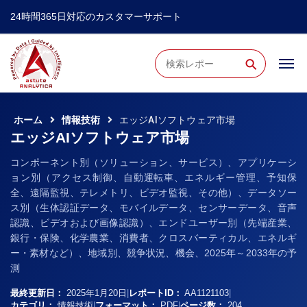
24時間365日対応のカスタマーサポート
⚲
ホーム
情報技術
エッジAIソフトウェア市場
エッジAIソフトウェア市場
コンポーネント別（ソリューション、サービス）、アプリケーシ
ョン別（アクセス制御、自動運転車、エネルギー管理、予知保
全、遠隔監視、テレメトリ、ビデオ監視、その他）、データソー
ス別（生体認証データ、モバイルデータ、センサーデータ、音声
認識、ビデオおよび画像認識）、エンドユーザー別（先端産業、
銀行・保険、化学農業、消費者、クロスバーティカル、エネルギ
ー・素材など）、地域別、競争状況、機会、2025年～2033年の予
測
最終更新日：
2025年1月20日
|
レポートID：
AA1121103
|
カテゴリ：
情報技術
|
フォーマット：
PDF
|
ページ数：
204