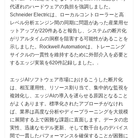
代遅れのハードウェアの負担を強調しました。
Schneider Electricは、ローカルコントローラーと高
レベル分析エンジン間の同期に問題があった産業用セ
ットアップが220件あると報告し、システムの断片化
がリアルタイムの洞察を阻害する可能性があることを
示しました。Rockwell Automationは、トレーニング
サイクルの一貫性を維持するために外部介入を必要と
するエッジ実装を620件記録しました。.
エッジAIソフトウェア市場におけるこうした断片化
は、相互運用性、リソース割り当て、集中的な監視を
複雑化し、エッジAIの導入を遅らせる原因となること
がよくあります。標準化されたアプローチがなけれ
ば、業界は高度な分析やディープラーニングを大規模
に展開する上で困難な課題に直面します。データの忠
実性、迅速なモデル更新、そして数千台ものデバイス
間で一貫したパフォーマンスを確保することが困難に