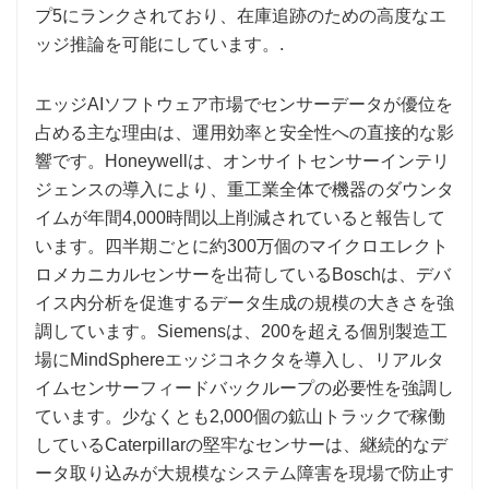
プ5にランクされており、在庫追跡のための高度なエ
ッジ推論を可能にしています。.
エッジAIソフトウェア市場でセンサーデータが優位を
占める主な理由は、運用効率と安全性への直接的な影
響です。Honeywellは、オンサイトセンサーインテリ
ジェンスの導入により、重工業全体で機器のダウンタ
イムが年間4,000時間以上削減されていると報告して
います。四半期ごとに約300万個のマイクロエレクト
ロメカニカルセンサーを出荷しているBoschは、デバ
イス内分析を促進するデータ生成の規模の大きさを強
調しています。Siemensは、200を超える個別製造工
場にMindSphereエッジコネクタを導入し、リアルタ
イムセンサーフィードバックループの必要性を強調し
ています。少なくとも2,000個の鉱山トラックで稼働
しているCaterpillarの堅牢なセンサーは、継続的なデ
ータ取り込みが大規模なシステム障害を現場で防止す