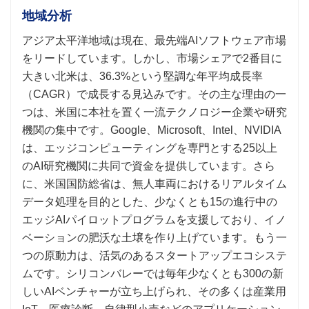
地域分析
アジア太平洋地域は現在、最先端AIソフトウェア市場
をリードしています。しかし、市場シェアで2番目に
大きい北米は、36.3%という堅調な年平均成長率
（CAGR）で成長する見込みです。その主な理由の一
つは、米国に本社を置く一流テクノロジー企業や研究
機関の集中です。Google、Microsoft、Intel、NVIDIA
は、エッジコンピューティングを専門とする25以上
のAI研究機関に共同で資金を提供しています。さら
に、米国国防総省は、無人車両におけるリアルタイム
データ処理を目的とした、少なくとも15の進行中の
エッジAIパイロットプログラムを支援しており、イノ
ベーションの肥沃な土壌を作り上げています。もう一
つの原動力は、活気のあるスタートアップエコシステ
ムです。シリコンバレーでは毎年少なくとも300の新
しいAIベンチャーが立ち上げられ、その多くは産業用