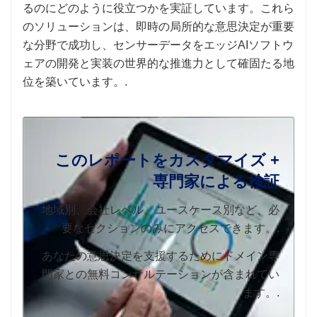
るのにどのように役立つかを実証しています。これら
のソリューションは、即時の局所的な意思決定が重要
な分野で成功し、センサーデータをエッジAIソフトウ
ェアの開発と実装の世界的な推進力として確固たる地
位を築いています。.
このレポートをカスタマイズ +
専門家による検証
地域別、会社レベル、ユースケース別など、必
要なセクションのみにアクセスできます。.
あなたの意思決定を支援するためにドメイン専
門家との無料コンサルテーションが含まれてい
ます。.