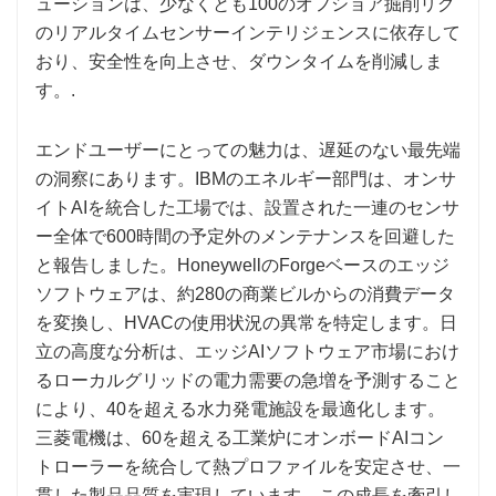
ューションは、少なくとも100のオフショア掘削リグ
のリアルタイムセンサーインテリジェンスに依存して
おり、安全性を向上させ、ダウンタイムを削減しま
す。.
エンドユーザーにとっての魅力は、遅延のない最先端
の洞察にあります。IBMのエネルギー部門は、オンサ
イトAIを統合した工場では、設置された一連のセンサ
ー全体で600時間の予定外のメンテナンスを回避した
と報告しました。HoneywellのForgeベースのエッジ
ソフトウェアは、約280の商業ビルからの消費データ
を変換し、HVACの使用状況の異常を特定します。日
立の高度な分析は、エッジAIソフトウェア市場におけ
るローカルグリッドの電力需要の急増を予測すること
により、40を超える水力発電施設を最適化します。
三菱電機は、60を超える工業炉にオンボードAIコン
トローラーを統合して熱プロファイルを安定させ、一
貫した製品品質を実現しています。この成長を牽引し