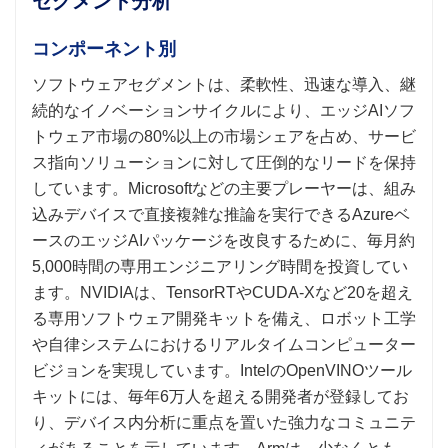
セグメント分析
コンポーネント別
ソフトウェアセグメントは、柔軟性、迅速な導入、継
続的なイノベーションサイクルにより、エッジAIソフ
トウェア市場の80%以上の市場シェアを占め、サービ
ス指向ソリューションに対して圧倒的なリードを保持
しています。Microsoftなどの主要プレーヤーは、組み
込みデバイスで直接複雑な推論を実行できるAzureベ
ースのエッジAIパッケージを改良するために、毎月約
5,000時間の専用エンジニアリング時間を投資してい
ます。NVIDIAは、TensorRTやCUDA-Xなど20を超え
る専用ソフトウェア開発キットを備え、ロボット工学
や自律システムにおけるリアルタイムコンピューター
ビジョンを実現しています。IntelのOpenVINOツール
キットには、毎年6万人を超える開発者が登録してお
り、デバイス内分析に重点を置いた強力なコミュニテ