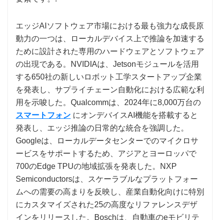
エッジAIソフトウェア市場における最も強力な成長原
動力の一つは、ローカルデバイス上で推論を加速する
ために設計された専用のハードウェアとソフトウェア
の出現である。NVIDIAは、Jetsonモジュールを活用
する650社の新しいロボット工学スタートアップ企業
を発表し、サプライチェーン自動化における広範な利
用を示唆した。Qualcommは、2024年に8,000万台の
スマートフォン
にオンデバイスAI機能を搭載すると
発表し、エッジ推論の日常的な統合を強調した。
Googleは、ローカルデータセンターでのマイクロサ
ービスをサポートするため、アジアとヨーロッパで
700のEdge TPUの地域拡張を発表した。NXP
Semiconductorsは、スケーラブルなプラットフォー
ムへの需要の高まりを反映し、産業自動化向けに特別
にカスタマイズされた25の高度なリファレンスデザ
インをリリースした。Boschは、自動車のeモビリテ