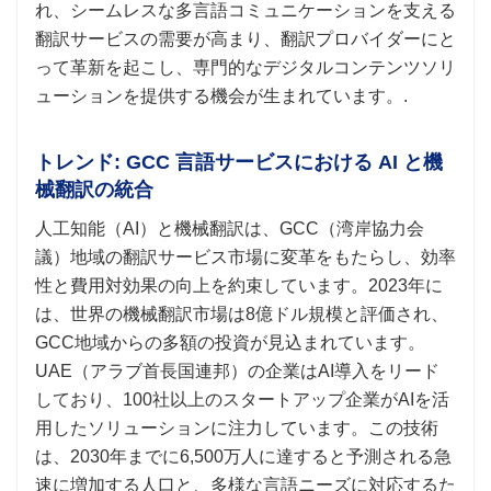
れ、シームレスな多言語コミュニケーションを支える
翻訳サービスの需要が高まり、翻訳プロバイダーにと
って革新を起こし、専門的なデジタルコンテンツソリ
ューションを提供する機会が生まれています。.
トレンド: GCC 言語サービスにおける AI と機
械翻訳の統合
人工知能（AI）と機械翻訳は、GCC（湾岸協力会
議）地域の翻訳サービス市場に変革をもたらし、効率
性と費用対効果の向上を約束しています。2023年に
は、世界の機械翻訳市場は8億ドル規模と評価され、
GCC地域からの多額の投資が見込まれています。
UAE（アラブ首長国連邦）の企業はAI導入をリード
しており、100社以上のスタートアップ企業がAIを活
用したソリューションに注力しています。この技術
は、2030年までに6,500万人に達すると予測される急
速に増加する人口と、多様な言語ニーズに対応するた