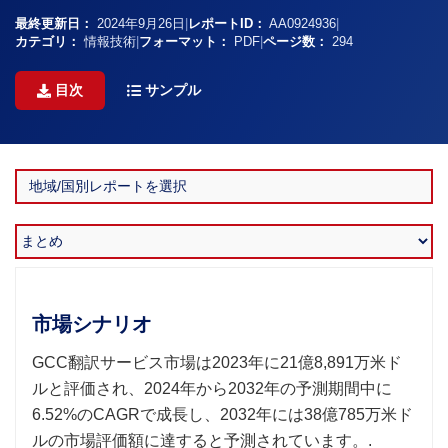
最終更新日：
2024年9月26日
|
レポートID：
AA0924936
|
カテゴリ：
情報技術
|
フォーマット：
PDF
|
ページ数：
294
目次
サンプル
市場シナリオ
GCC翻訳サービス市場は2023年に21億8,891万米ド
ルと評価され、2024年から2032年の予測期間中に
6.52%のCAGRで成長し、2032年には38億785万米ド
ルの市場評価額に達すると予測されています。.