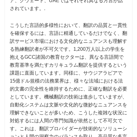
ア、クウェート、UAEではそれぞれ異なる方言が話
されています。.
こうした言語的多様性において、翻訳の品質と一貫性
を確保するには、言語に精通しているだけでなく、翻
訳サービス市場における文化的なニュアンスも理解す
る熟練翻訳者が不可欠です。1,200万人以上の学生を
抱えるGCC諸国の教育セクターは、異なる言語間で
教育基準を満たすカリキュラム翻訳を提供するという
課題に直面しています。同様に、サウジアラビアで
15億ドル規模の法務業界は、様々な法域における法
的文書の完全性を維持するために、正確な翻訳を必要
としています。機械翻訳の技術は進歩していますが、
自動化システムは文脈や文化的な微妙なニュアンスを
理解できないことが多いため、こうした複雑な状況に
対処するには人間の専門知識が依然として不可欠で
す。これは、翻訳プロバイダーが技術的なソリューシ
ョンと人間の洞察力のバランスを取り、高品質な多言