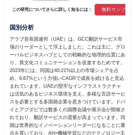
 無料サンプル
 この研究についてさらに詳しく知るには： 
国別分析
アラブ首長国連邦（UAE）は、GCC翻訳サービス市
場のリーダーとして浮上しました。これは主に、グロ
ーバルビジネスハブとしての戦略的な地理的位置にあ
り、異文化コミュニケーションを促進するためです。
2023年には、同国は40.21%以上の市場シェアを占
め、6.67%という力強いCAGRで成長を続けると見込
まれています。UAEの堅牢なインフラストラクチャ
は活気のあるビジネス環境を支え、多様な言語サービ
スを必要とする多国籍企業を惹きつけています。ドバ
イとアブダビでは数多くの国際会議や展示会が開催さ
れており、翻訳サービスの需要が高まっています。同
国は世界的なイノベーションリーダーになることに重
点を置いており、AIや機械学習などのテクノロジー主