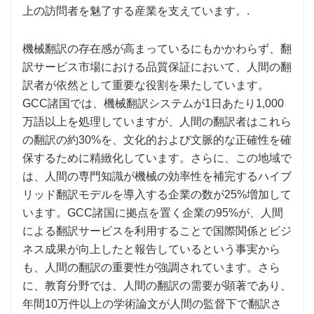
上の訪問者を魅了する産業を支えています。.
機械翻訳の存在感が高まっているにもかかわらず、翻
訳サービス市場における品質保証において、人間の翻
訳者が依然として重要な役割を果たしています。
GCC諸国では、機械翻訳システムが1日あたり1,000
万語以上を処理していますが、人間の翻訳者はこれら
の翻訳の約30%を、文化的および文脈的な正確性を確
保するために精緻化しています。さらに、この地域で
は、人間の専門知識が機械の効率性を補完するハイブ
リッド翻訳モデルを導入する企業の数が25%増加して
います。GCC諸国に拠点を置く企業の95%が、人間
による翻訳サービスを利用することで国際関係とビジ
ネス成果が向上したと報告しているという事実から
も、人間の翻訳の重要性が強調されています。さら
に、教育分野では、人間の翻訳の需要が顕著であり、
年間10万件以上の学術論文が人間の監督下で翻訳さ