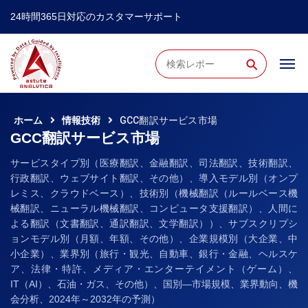
24時間365日対応のカスタマーサポート
⚲
ホーム
情報技術
GCC翻訳サービス市場
GCC翻訳サービス市場
サービスタイプ別（医療翻訳、金融翻訳、司法翻訳、技術翻訳、
行政翻訳、ウェブサイト翻訳、その他）、導入モデル別（オンプ
レミス、クラウドベース）、技術別（機械翻訳（ルールベース機
械翻訳、ニューラル機械翻訳、コンピュータ支援翻訳）、人間に
よる翻訳（文書翻訳、通訳翻訳、文学翻訳））、サブスクリプシ
ョンモデル別（月額、年額、その他）、企業規模別（大企業、中
小企業）、業界別（旅行・観光、自動車、銀行・金融、ヘルスケ
ア、法律・特許、メディア・エンターテイメント（ゲーム）、
IT（AI）、石油・ガス、その他）、国別―市場規模、業界動向、機
会分析、2024年～2032年の予測）