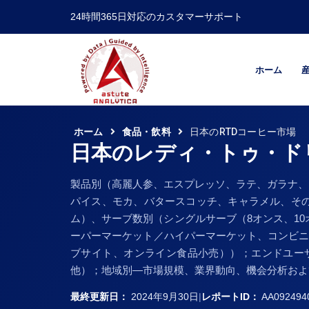
24時間365日対応のカスタマーサポート
ホーム
ホーム
食品・飲料
日本のRTDコーヒー市場
日本のレディ・トゥ・ド
製品別（高麗人参、エスプレッソ、ラテ、ガラナ、
パイス、モカ、バタースコッチ、キャラメル、その
ム）、サーブ数別（シングルサーブ（8オンス、1
ーパーマーケット／ハイパーマーケット、コンビニ
ブサイト、オンライン食品小売））；エンドユー
他）；地域別―市場規模、業界動向、機会分析および2
最終更新日：
2024年9月30日
|
レポートID：
AA092494