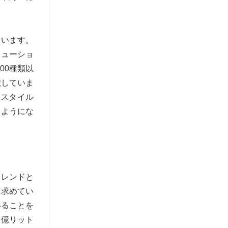
ています。
リューショ
00種類以
献していま
フスタイル
るようにな
トレンドと
を求めてい
いることを
3億リット