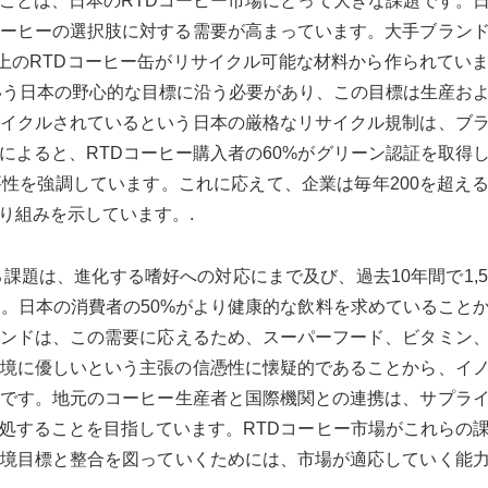
ことは、日本のRTDコーヒー市場にとって大きな課題です。
コーヒーの選択肢に対する需要が高まっています。大手ブラン
上のRTDコーヒー缶がリサイクル可能な材料から作られてい
という日本の野心的な目標に沿う必要があり、この目標は生産お
サイクルされているという日本の厳格なリサイクル規制は、ブ
によると、RTDコーヒー購入者の60%がグリーン認証を取得
性を強調しています。これに応えて、企業は毎年200を超え
り組みを示しています。.
課題は、進化する嗜好への対応にまで及び、過去10年間で1,5
た。日本の消費者の50%がより健康的な飲料を求めていること
ンドは、この需要に応えるため、スーパーフード、ビタミン
環境に優しいという主張の信憑性に懐疑的であることから、イ
です。地元のコーヒー生産者と国際機関との連携は、サプラ
処することを目指しています。RTDコーヒー市場がこれらの
境目標と整合を図っていくためには、市場が適応していく能