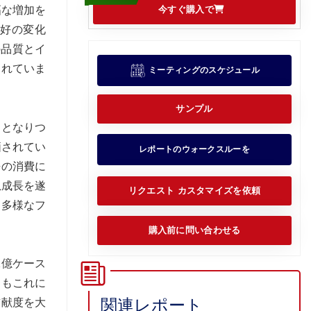
幅な増加を
今すぐ購入で
嗜好の変化
の品質とイ
されていま
ミーティングのスケジュール
サンプル
トとなりつ
価されてい
レポートのウォークスルーを
缶の消費に
急成長を遂
リクエスト カスタマイズを依頼
、多様なフ
購入前に問い合わせる
1億ケース
」もこれに
関連レポート
貢献度を大