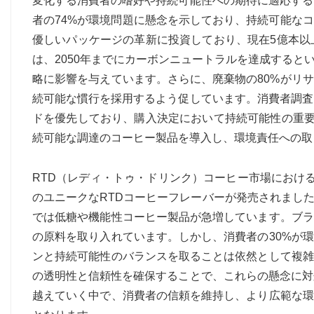
変化する消費者の嗜好や持続可能性への期待に適応する
者の74%が環境問題に懸念を示しており、持続可能な
優しいパッケージの革新に投資しており、現在5億本以
は、2050年までにカーボンニュートラルを達成する
略に影響を与えています。さらに、廃棄物の80%がリ
続可能な慣行を採用するよう促しています。消費者調査
ドを優先しており、購入決定において持続可能性の重要
続可能な調達のコーヒー製品を導入し、環境責任への取
RTD（レディ・トゥ・ドリンク）コーヒー市場における
のユニークなRTDコーヒーフレーバーが発売されまし
では低糖や機能性コーヒー製品が急増しています。ブラ
の原料を取り入れています。しかし、消費者の30%が
ンと持続可能性のバランスを取ることは依然として複雑
の透明性と信頼性を確保することで、これらの懸念に対
越えていく中で、消費者の信頼を維持し、より広範な環