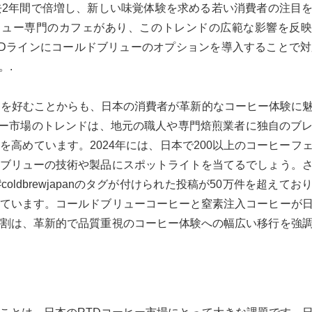
2年間で倍増し、新しい味覚体験を求める若い消費者の注目
ブリュー専門のカフェがあり、このトレンドの広範な影響を反
TDラインにコールドブリューのオプションを導入することで対
。.
ヒーを好むことからも、日本の消費者が革新的なコーヒー体験に
k）コーヒー市場のトレンドは、地元の職人や専門焙煎業者に独自のブ
高めています。2024年には、日本で200以上のコーヒーフ
ブリューの技術や製品にスポットライトを当てるでしょう。
coldbrewjapanのタグが付けられた投稿が50万件を超えてお
ています。コールドブリューコーヒーと窒素注入コーヒーが
割は、革新的で品質重視のコーヒー体験への幅広い移行を強