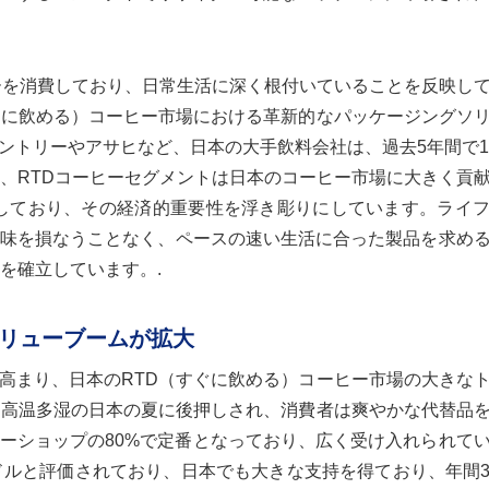
ヒーを消費しており、日常生活に深く根付いていることを反映し
ぐに飲める）コーヒー市場における革新的なパッケージングソ
ントリーやアサヒなど、日本の大手飲料会社は、過去5年間で1
に、RTDコーヒーセグメントは日本のコーヒー市場に大きく貢
を雇用しており、その経済的重要性を浮き彫りにしています。ライ
味を損なうことなく、ペースの速い生活に合った製品を求め
を確立しています。.
リューブームが拡大
高まり、日本のRTD（すぐに飲める）コーヒー市場の大きな
る高温多湿の日本の夏に後押しされ、消費者は爽やかな代替品
ーショップの80%で定番となっており、広く受け入れられて
ドルと評価されており、日本でも大きな支持を得ており、年間