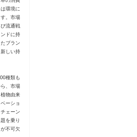
日本の消費
ドは環境に
ます。市場
よび流通戦
ランドに持
したブラン
る新しい持
00種類も
から、市場
、植物由来
ノベーショ
イチェーン
課題を乗り
力が不可欠