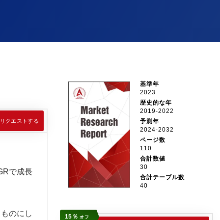
基準年
2023
歴史的な年
2019-2022
リクエストする
予測年
2024-2032
ページ数
110
合計数値
30
AGRで成長
合計テーブル数
40
るものにし
15％
オフ