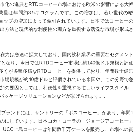
都市化の進展とRTDコーヒー市場における欧米の影響による大
量は年間約3.5キログラムです。この増加は、若い世代の
ョップの増加によって牽引されています。日本ではコーヒー
出方法と現代的な利便性の両方を重視する活況な市場が形成
潜在力は急速に拡大しており、国内飲料業界の重要なセグメン
アとなり、今日ではRTDコーヒー市場は約140億ドル規模と評
の多くが多種多様なRTDコーヒーを提供しており、年間数十億
、市場規模が約40億ドルと評価されている米国や、この分野で
加の要因としては、利便性を重視する忙しいライフスタイル
パッケージソリューションなどが挙げられます。.
要ブランドには、サントリーの「ボスコーヒー」があり、年間
のにしています。日本コカ・コーラの「ジョージアコーヒー
す。UCC上島コーヒーは年間数千万ケースを販売し、市場への