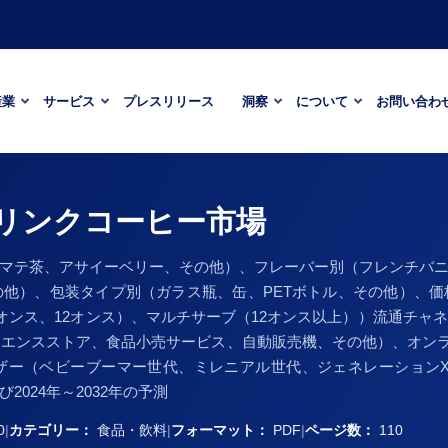
産業
サービス
プレスリリース
洞察
について
お問い合わ
リンクコーヒー市場
マテ茶、アサイーベリー、その他）、フレーバー別（フレンチバ
他）、包装タイプ別（ガラス瓶、缶、PETボトル、その他）、
0オンス、12オンス）、マルチサーブ（12オンス以上））流通チャ
エンスストア、食品小売サービス、自動販売機、その他）、オン
ザー（ベビーブーマー世代、ミレニアル世代、ジェネレーションX
024年～2032年の予測
0
|
カテゴリー：
食品・飲料
|
フォーマット：
PDF
|
ページ数：
110