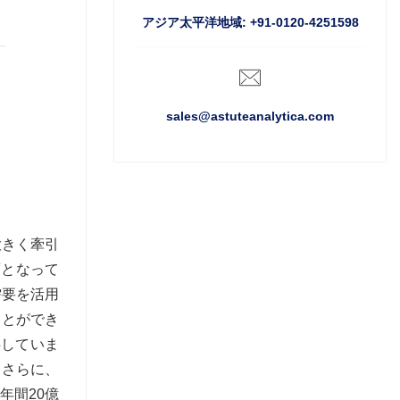
アジア太平洋地域: +91-0120-4251598
sales@astuteanalytica.com
大きく牽引
項となって
需要を活用
ことができ
供していま
。さらに、
年間20億