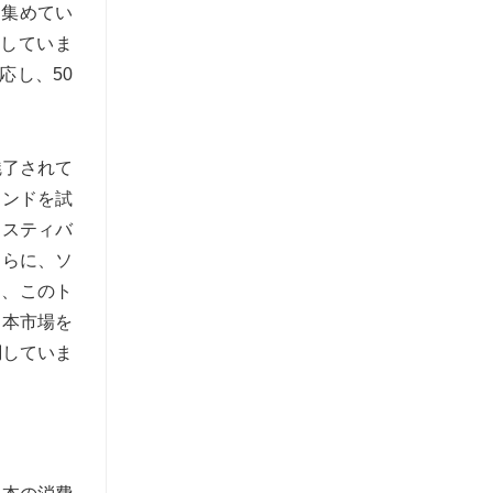
を集めてい
映していま
応し、50
魅了されて
レンドを試
ェスティバ
さらに、ソ
り、このト
日本市場を
調していま