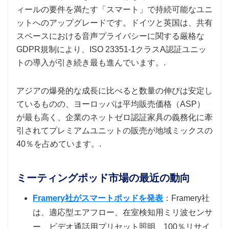
ィールの要件を満たす「スマート」で持続可能なユニ
ットへのアップグレードです。ドイツと英国は、共有
スペースにおける音声プライバシーに関する厳格な
GDPR規制により、ISO 23351-1クラスA認証ユニッ
トの導入が引き続き最も進んでいます。.
アジアの爆発的な成長に比べると数量の伸びは安定し
ているものの、ヨーロッパは平均販売価格（ASP）
が最も高く、企業のネットゼロ認証家具の義務化に牽
引されてプレミアムユニットの販売が地域ミックスの
40％を占めています。.
ミーティングポッド市場の最近の動向
Framery社がスマートポッドを発表
：Framery社
は、適応型エアフロー、在室検知用ミリ波センサ
ー、ビデオ通話用プリセット照明、100％リサイ