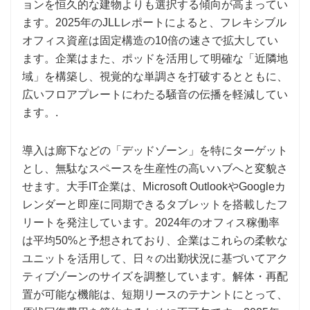
ョンを恒久的な建物よりも選択する傾向が高まってい
ます。2025年のJLLレポートによると、フレキシブル
オフィス資産は固定構造の10倍の速さで拡大してい
ます。企業はまた、ポッドを活用して明確な「近隣地
域」を構築し、視覚的な単調さを打破するとともに、
広いフロアプレートにわたる騒音の伝播を軽減してい
ます。.
導入は廊下などの「デッドゾーン」を特にターゲット
とし、無駄なスペースを生産性の高いハブへと変貌さ
せます。大手IT企業は、Microsoft OutlookやGoogleカ
レンダーと即座に同期できるタブレットを搭載したフ
リートを発注しています。2024年のオフィス稼働率
は平均50%と予想されており、企業はこれらの柔軟な
ユニットを活用して、日々の出勤状況に基づいてアク
ティブゾーンのサイズを調整しています。解体・再配
置が可能な機能は、短期リースのテナントにとって、