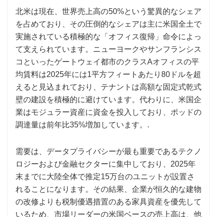
北米は現在、世界売上高の50%という驚異的なシェア
を占めており、その圧倒的なシェアは主に米国全土で
実施されている積極的な「オフィス復帰」命令によっ
て支えられています。ニューヨークやサンフランシス
コといったゲートウェイ都市のクラスAオフィスの平
均賃料は2025年には1平方フィートあたり80ドルを超
えると見込まれており、テナントは高額な固定式乾式
壁の建設を積極的に避けています。代わりに、米国企
業はモジュラー資産に資金を投入しており、ポッドの
調達量は前年比35%増加しています。.
需要は、データプライバシーが最も重要であるテクノ
ロジーおよび金融セクターに集中しており、2025年
末までに大陸全体で推定15万台のユニットが設置さ
れることになります。その結果、企業が恒久的な建物
の改修よりも税制優遇措置のある家具資産を優先して
いるため、市場リーダーの米国ベースの売上高は、他