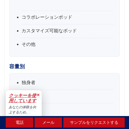
コラボレーションポッド
カスタマイズ可能なポッド
その他
容量別
独身者
×
クッキーを使
2～4人用
用しています
あなたの体験を向
5～8人
上するため。.
受け入れる
電話
メール
サンプルをリクエストする
8人以上