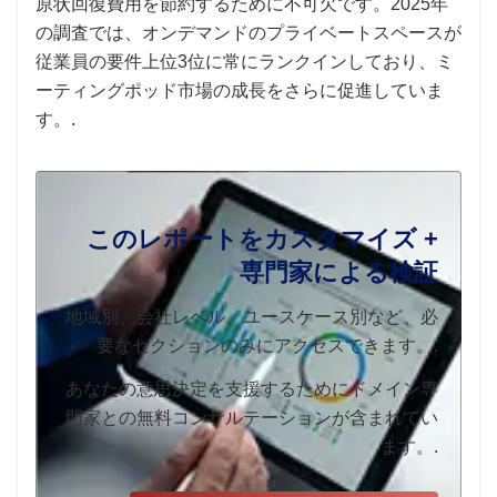
原状回復費用を節約するために不可欠です。2025年
の調査では、オンデマンドのプライベートスペースが
従業員の要件上位3位に常にランクインしており、ミ
ーティングポッド市場の成長をさらに促進していま
す。.
このレポートをカスタマイズ +
専門家による検証
地域別、会社レベル、ユースケース別など、必
要なセクションのみにアクセスできます。.
あなたの意思決定を支援するためにドメイン専
門家との無料コンサルテーションが含まれてい
ます。.