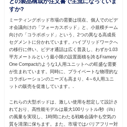
どの製品構成が注文書で主流になっていま
すか?
ミーティングポッド市場の需要は現在、個人でのビデ
オ会議向けの「フォーカスポッド」と、小規模チーム
向けの「コラボポッド」という、2つの異なる高成長
セグメントに分かれています。ハイブリッドワークへ
の移行に伴い、ビデオ通話は広く普及し、わずか1.03
平方メートルという最小限の設置面積を誇るFramery
One Compactのような1人用ユニットへの旺盛な需要
が生まれています。同時に、プライベートな物理的な
コラボレーションのニーズも高まり、4～6人用ユニ
ットの販売を促進しています。.
これらの大型ポッドは、激しい使用を想定して設計さ
れており、高性能モデルは最大100リットル/秒（l/s）
の風量を実現し、1時間にわたる戦略会議中も空気の
質を清潔に保ちます。また、市場ではバリアフリー対