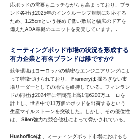
応ポッドの需要もニッチながらも高まっており、ブラ
ンド各社は2025年のインクルーシブ規制に対応する
ため、1.25cmという極めて低い敷居と幅広のドアを
備えたADA準拠のユニットを発売しています。.
ミーティングポッド市場の状況を形成する
有力企業と有名ブランドは誰ですか?
競争環境はヨーロッパの精密なエンジニアリングによ
って特徴づけられており、
Frameryは
揺るぎない市
場リーダーとしての地位を維持している。フィンラン
ドの同社は2024年に年間売上高1億6200万ユーロを
計上し、世界中で11万個のポッドを出荷するという
生産マイルストーンを突破した。しかし、その優位性
は、
Silen
強力な競合他社によって脅かされている。
Hushofficeは
、ミーティングポッド市場におけるも