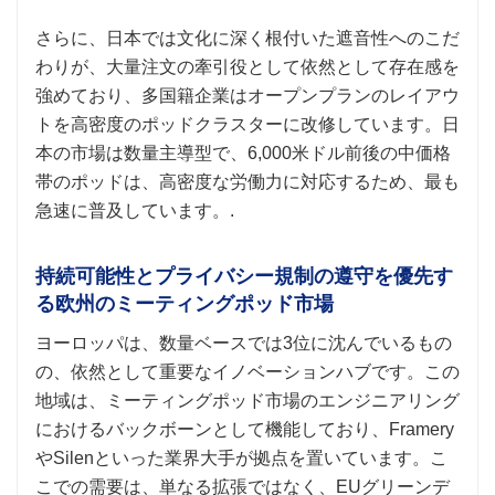
さらに、日本では文化に深く根付いた遮音性へのこだ
わりが、大量注文の牽引役として依然として存在感を
強めており、多国籍企業はオープンプランのレイアウ
トを高密度のポッドクラスターに改修しています。日
本の市場は数量主導型で、6,000米ドル前後の中価格
帯のポッドは、高密度な労働力に対応するため、最も
急速に普及しています。.
持続可能性とプライバシー規制の遵守を優先す
る欧州のミーティングポッド市場
ヨーロッパは、数量ベースでは3位に沈んでいるもの
の、依然として重要なイノベーションハブです。この
地域は、ミーティングポッド市場のエンジニアリング
におけるバックボーンとして機能しており、Framery
やSilenといった業界大手が拠点を置いています。こ
こでの需要は、単なる拡張ではなく、EUグリーンデ