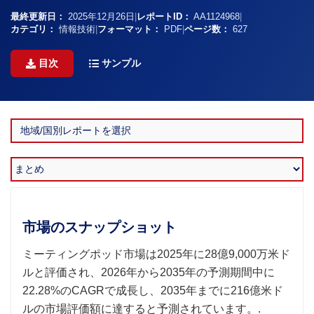
最終更新日：
2025年12月26日
|
レポートID：
AA1124968
|
カテゴリ：
情報技術
|
フォーマット：
PDF
|
ページ数：
627
目次
サンプル
市場のスナップショット
ミーティングポッド市場は2025年に28億9,000万米ド
ルと評価され、2026年から2035年の予測期間中に
22.28%のCAGRで成長し、2035年までに216億米ド
ルの市場評価額に達すると予測されています。.