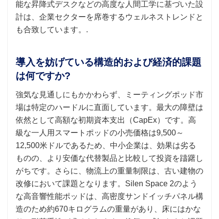
能な昇降式デスクなどの高度な人間工学に基づいた設
計は、企業セクターを席巻するウェルネストレンドと
も合致しています。.
導入を妨げている構造的および経済的課題
は何ですか?
強気な見通しにもかかわらず、ミーティングポッド市
場は特定のハードルに直面しています。最大の障壁は
依然として高額な初期資本支出（CapEx）です。高
級な一人用スマートポッドの小売価格は9,500～
12,500米ドルであるため、中小企業は、効果は劣る
ものの、より安価な代替製品と比較して投資を躊躇し
がちです。さらに、物流上の重量制限は、古い建物の
改修において課題となります。Silen Space 2のよう
な高音響性能ポッドは、高密度サンドイッチパネル構
造のため約670キログラムの重量があり、床にはかな