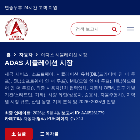
연중무휴 24시간 고객 지원
⚲
홈
자동차
아다스 시뮬레이션 시장
ADAS 시뮬레이션 시장
제공 서비스, 소프트웨어, 시뮬레이션 유형(DiL(드라이버 인 더 루
프), SiL(소프트웨어 인 더 루프), MiL(모델 인 더 루프), HiL(하드웨
어 인 더 루프)), 최종 사용자(1차 협력업체, 자동차 OEM, 연구 개발
기관/스타트업, 기타), 차량 유형(상용차, 승용차, 자율주행차), 지역
별 시장 규모, 산업 동향, 기회 분석 및 2026~2035년 전망
최종 업데이트:
2026년 5월 4일
|
보고서 ID:
AA05261779
|
카테고리:
자동차
|
형식:
PDF
|
페이지 수:
240
샘플
목차를