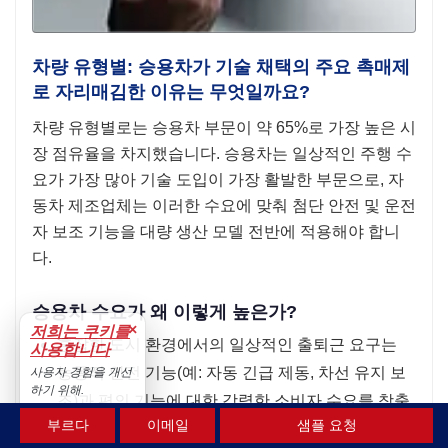
차량 유형별: 승용차가 기술 채택의 주요 촉매제
로 자리매김한 이유는 무엇일까요?
차량 유형별로는 승용차 부문이 약 65%로 가장 높은 시
장 점유율을 차지했습니다. 승용차는 일상적인 주행 수
요가 가장 많아 기술 도입이 가장 활발한 부문으로, 자
동차 제조업체는 이러한 수요에 맞춰 첨단 안전 및 운전
자 보조 기능을 대량 생산 모델 전반에 적용해야 합니
다.
승용차 수요가 왜 이렇게 높은가?
×
저희는 쿠키를
혼잡한 도시 환경에서의 일상적인 출퇴근 요구는
사용합니다
능동적 안전 기능(예: 자동 긴급 제동, 차선 유지 보
사용자 경험을 개선
하기 위해.
조)과 편의 기능에 대한 강력한 소비자 수요를 창출
수용하다
부르다
이메일
샘플 요청
합니다.