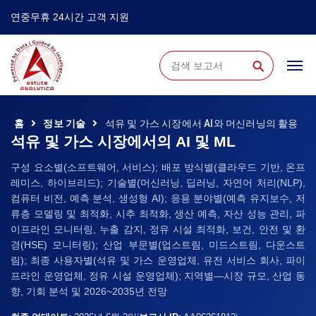
연중무휴 24시간 고객 지원
⚲
홈
정보 기술
석유 및 가스 시장에서 AI와 머신러닝의 활용
석유 및 가스 시장에서의 AI 및 ML
구성 요소별(소프트웨어, 서비스); 배포 방식별(클라우드 기반, 온프
레미스, 하이브리드); 기술별(머신러닝, 딥러닝, 자연어 처리(NLP),
컴퓨터 비전, 예측 분석, 생성형 AI); 응용 분야별(예측 유지보수, 저
류층 모델링 및 최적화, 시추 최적화, 생산 예측, 자산 성능 관리, 파
이프라인 모니터링, 누출 감지, 정유 시설 최적화, 보건, 안전 및 환
경(HSE) 모니터링); 산업 부문별(업스트림, 미드스트림, 다운스트
림); 최종 사용자별(석유 및 가스 운영업체, 유전 서비스 회사, 파이
프라인 운영업체, 정유 시설 운영업체); 지역별—시장 규모, 산업 동
향, 기회 분석 및 2026~2035년 전망