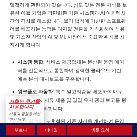
밀접하게 관련되어 있습니다. 심도 있는 전문 지식을 보
유한 이들 기업은 파편화된 기존 시스템과 AI 아키텍처
간의 격차를 해소합니다. 물리 법칙에 기반한 소프트웨
어를 배포하는 능력은 디지털 전환을 가속화하여 석유
및 가스전 산업의 AI 및 ML 시장에서 중요한 위치를 차
지하게 합니다.
시스템 통합:
서비스 제공업체는 분산된 운영 데이
터를 전문적으로 통합하여 강력한 클라우드 기반
예측 분석 대시보드를 구축합니다.
워크플로 자동화:
특수 알고리즘을 배포하여 매우
복잡한 규제 서류 제출 및 일일 유지 관리 보고를 원
×
저희는 쿠키를
사용합니다
활하게 자동화합니다.
사용자 경험을 개선
하기 위해.
자산 최적화:
노후화된 기존 자산을 개선하여 운영
수용하다
수익을 최대 30%까지 꾸준히 증대시킵니다.
부르다
이메일
샘플 요청