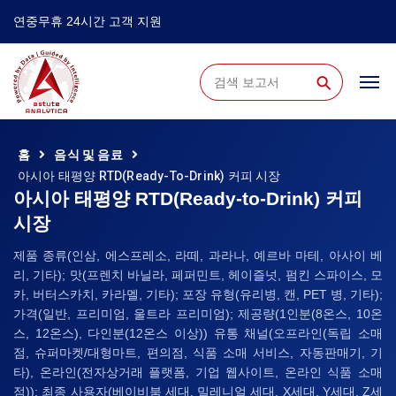
연중무휴 24시간 고객 지원
⚲
홈
음식 및 음료
아시아 태평양 RTD(Ready-To-Drink) 커피 시장
아시아 태평양 RTD(Ready-to-Drink) 커피
시장
제품 종류(인삼, 에스프레소, 라떼, 과라나, 예르바 마테, 아사이 베
리, 기타); 맛(프렌치 바닐라, 페퍼민트, 헤이즐넛, 펌킨 스파이스, 모
카, 버터스카치, 카라멜, 기타); 포장 유형(유리병, 캔, PET 병, 기타);
가격(일반, 프리미엄, 울트라 프리미엄); 제공량(1인분(8온스, 10온
스, 12온스), 다인분(12온스 이상)) 유통 채널(오프라인(독립 소매
점, 슈퍼마켓/대형마트, 편의점, 식품 소매 서비스, 자동판매기, 기
타), 온라인(전자상거래 플랫폼, 기업 웹사이트, 온라인 식품 소매
점)); 최종 사용자(베이비붐 세대, 밀레니얼 세대, X세대, Y세대, Z세