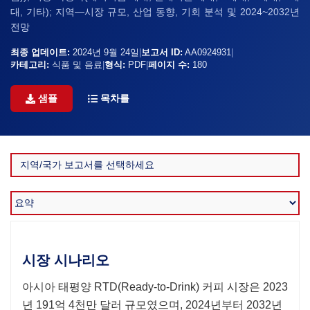
대, 기타); 지역—시장 규모, 산업 동향, 기회 분석 및 2024~2032년
전망
최종 업데이트:
2024년 9월 24일
|
보고서 ID:
AA0924931
|
카테고리:
식품 및 음료
|
형식:
PDF
|
페이지 수:
180
샘플
목차를
시장 시나리오
아시아 태평양 RTD(Ready-to-Drink) 커피 시장은 2023
년 191억 4천만 달러 규모였으며, 2024년부터 2032년