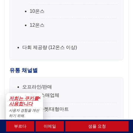
10온스
12온스
다회 제공량 ​​(12온스 이상)
유통 채널별
오프라인/판매
독립 소매업체
×
저희는 쿠키를
사용합니다
슈퍼마켓/대형마트
사용자 경험을 개선
하기 위해.
편의점
수용하다
부르다
이메일
샘플 요청