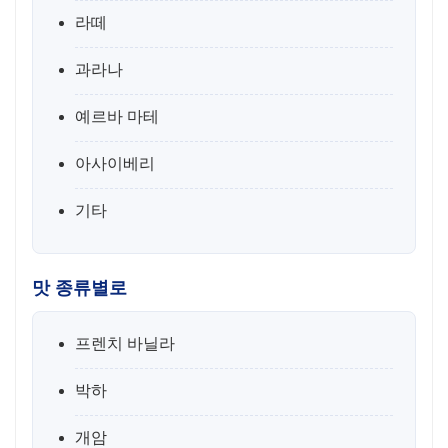
라떼
과라나
예르바 마테
아사이베리
기타
맛 종류별로
프렌치 바닐라
박하
개암