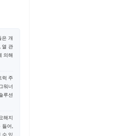
들은 개
 열 관
에 의해
트럭 주
보그워너
 솔루션
중요해지
 들어,
 수 있