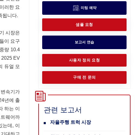
 이러한 요
미팅 예약
충족됩니다.
샘플 요청
기 시장은
체들이 요구
보고서 연습
량 10.4
025 EV
사용자 정의 요청
의 듀얼 모
구매 전 문의
도 변속기가
24년에 출
관련 보고서
자 하는 이
프트웨어까
자율주행 트럭 시장
있는데, 이
 기대하고