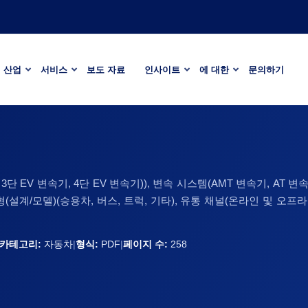
산업
서비스
보도 자료
인사이트
에 대한
문의하기
단 EV 변속기, 4단 EV 변속기)), 변속 시스템(AMT 변속기, AT 변속기
유형(설계/모델)(승용차, 버스, 트럭, 기타), 유통 채널(온라인 및 오프
카테고리:
자동차
|
형식:
PDF
|
페이지 수:
258