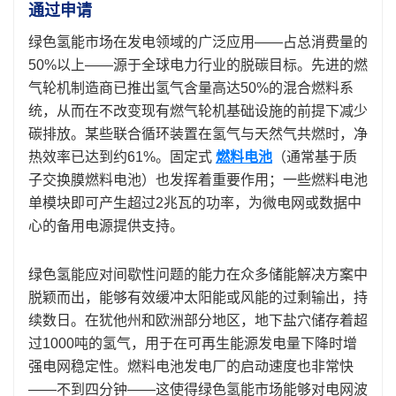
通过申请
绿色氢能市场在发电领域的广泛应用——占总消费量的
50%以上——源于全球电力行业的脱碳目标。先进的燃
气轮机制造商已推出氢气含量高达50%的混合燃料系
统，从而在不改变现有燃气轮机基础设施的前提下减少
碳排放。某些联合循环装置在氢气与天然气共燃时，净
热效率已达到约61%。固定式
燃料电池
（通常基于质
子交换膜燃料电池）也发挥着重要作用；一些燃料电池
单模块即可产生超过2兆瓦的功率，为微电网或数据中
心的备用电源提供支持。
绿色氢能应对间歇性问题的能力在众多储能解决方案中
脱颖而出，能够有效缓冲太阳能或风能的过剩输出，持
续数日。在犹他州和欧洲部分地区，地下盐穴储存着超
过1000吨的氢气，用于在可再生能源发电量下降时增
强电网稳定性。燃料电池发电厂的启动速度也非常快
——不到四分钟——这使得绿色氢能市场能够对电网波