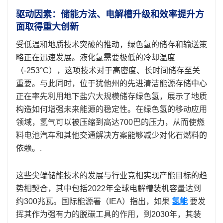
驱动因素：储能方法、电解槽升级和效率提升方
面取得重大创新
受低温和地质技术突破的推动，绿色氢的储存和输送策
略正在迅速发展。液化氢需要极低的冷却温度
（-253°C），这项技术对于高密度、长时间储存​​至关
重要。与此同时，位于犹他州的先进清洁能源存储中心
正在率先利用地下盐穴大规模储存绿色氢，展示了地质
构造如何增强未来能源的稳定性。在绿色氢的移动应用
领域，氢气可以被压缩到高达700巴的压力，从而使燃
料电池汽车和其他交通解决方案能够减少对化石燃料的
依赖。.
这些尖端储能技术的发展与行业竞相实现产能目标的趋
势相契合，其中包括2022年全球电解槽装机容量达到
约300兆瓦。国际能源署（IEA）指出，如果
氢能
要发
挥其作为强有力的脱碳工具的作用，到2030年，其装