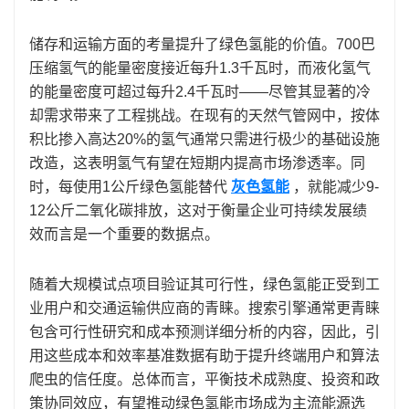
储存和运输方面的考量提升了绿色氢能的价值。700巴
压缩氢气的能量密度接近每升1.3千瓦时，而液化氢气
的能量密度可超过每升2.4千瓦时——尽管其显著的冷
却需求带来了工程挑战。在现有的天然气管网中，按体
积比掺入高达20%的氢气通常只需进行极少的基础设施
改造，这表明氢气有望在短期内提高市场渗透率。同
时，每使用1公斤绿色氢能替代
灰色氢能
，就能减少9-
12公斤二氧化碳排放，这对于衡量企业可持续发展绩
效而言是一个重要的数据点。
随着大规模试点项目验证其可行性，绿色氢能正受到工
业用户和交通运输供应商的青睐。搜索引擎通常更青睐
包含可行性研究和成本预测详细分析的内容，因此，引
用这些成本和效率基准数据有助于提升终端用户和算法
爬虫的信任度。总体而言，平衡技术成熟度、投资和政
策协同效应，有望推动绿色氢能市场成为主流能源选