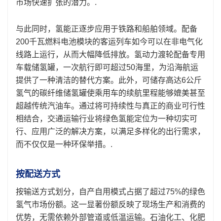
市场快速扩张的潜力。.
与此同时，氢能正逐步应用于铁路和船舶领域。配备
200千瓦燃料电池模块的客运列车如今可以在非电气化
线路上运行，从而大幅降低排放。氢动力渡轮配备专用
车载储氢罐，一次航行即可超过50海里，为沿海航运
提供了一种清洁的替代方案。此外，可储存高达6公斤
氢气的碳纤维储氢罐使乘用车的续航里程能够媲美甚至
超越传统汽油车。通过将可持续性与真正的商业可行性
相结合，交通运输行业将绿色氢能定位为一种切实可
行、应用广泛的解决方案，以满足多样化的出行需求，
而不仅仅是一种环保举措。.
按配送方式
按输送方式划分，自产自用模式占据了超过75%的绿色
氢气市场份额。这一显著份额反映了现场生产和消费的
优势，无需依赖外部管道或低温运输。石油化工、化肥