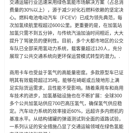
交通运输行业迅速采用绿色氢能市场解决方案（占总消
费量的30%以上），源于减少对化石燃料依赖的坚定决
心。燃料电池电动汽车（FCEV）已成为领先典范，每
次加氢续航里程超过600公里。更重要的是，在加氢站
加氢只需不到五分钟，与传统汽油加油时间相近，大大
提升了驾驶员的便利性。目前，多个大都市地区的公交
车队已全部采用氢动力系统，载客量超过120人，充分
展现了公共交通系统向更环保运营模式转型的潜力。.
商用卡车也受益于氢气的高能量密度。多款原型车已证
明其有效载荷超过35吨，能够在崎岖或丘陵地形上满
足实际货运需求，且性能不受影响。随着乘用车和商用
车技术的进步，加氢基础设施也在不断扩展：全球300
多个公共加氢站供应700巴高压氢气，确保氢气供应稳
定。汽车动力系统的效率接近60%，远超许多内燃机的
基准水平。从结构储罐的弹道测试到全面的道路试验，
一系列认证的安全措施凸显了交通运输领域在绿色氢能